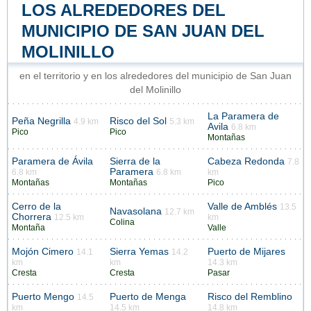
LOS ALREDEDORES DEL
MUNICIPIO DE SAN JUAN DEL
MOLINILLO
en el territorio y en los alrededores del municipio de San Juan
del Molinillo
La Paramera de
Peña Negrilla
Risco del Sol
4.9 km
5.3 km
Avila
6.8 km
Pico
Pico
Montañas
Paramera de Ávila
Sierra de la
Cabeza Redonda
7.8
Paramera
6.8 km
6.8 km
km
Montañas
Montañas
Pico
Cerro de la
Valle de Amblés
13.5
Navasolana
12.7 km
Chorrera
12.5 km
km
Colina
Montaña
Valle
Mojón Cimero
Sierra Yemas
Puerto de Mijares
14.1
14.2
km
km
14.3 km
Cresta
Cresta
Pasar
Puerto Mengo
Puerto de Menga
Risco del Remblino
14.5
km
14.5 km
14.8 km