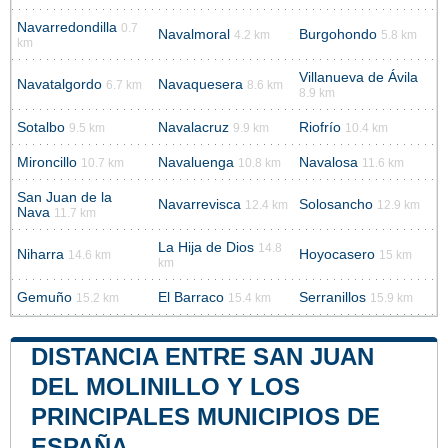
Navarredondilla
0.7
Navalmoral
Burgohondo
4.2 km
5.8 km
km
Villanueva de Ávila
Navatalgordo
Navaquesera
6.7 km
8.6 km
8.9 km
Sotalbo
Navalacruz
Riofrío
9.5 km
9.9 km
10.4 km
Mironcillo
Navaluenga
Navalosa
10.7 km
10.8 km
11.6 km
San Juan de la
Navarrevisca
Solosancho
12.4 km
12.9 km
Nava
11.7 km
La Hija de Dios
14.8
Niharra
Hoyocasero
14.6 km
15 km
km
Gemuño
El Barraco
Serranillos
15.2 km
15.4 km
15.9 km
DISTANCIA ENTRE SAN JUAN
DEL MOLINILLO Y LOS
PRINCIPALES MUNICIPIOS DE
ESPAÑA