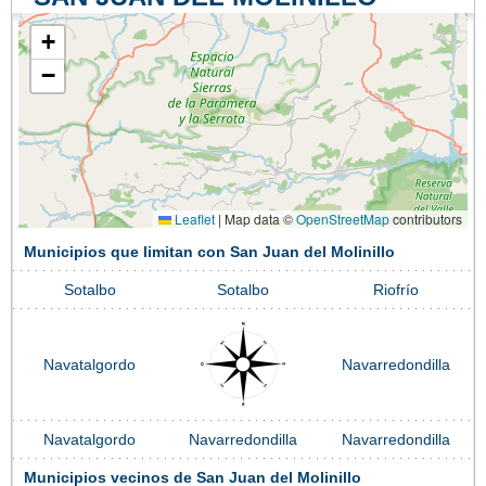
+
−
Leaflet
|
Map data ©
OpenStreetMap
contributors
Municipios que limitan con San Juan del Molinillo
Sotalbo
Sotalbo
Riofrío
Navatalgordo
Navarredondilla
Navatalgordo
Navarredondilla
Navarredondilla
Municipios vecinos de San Juan del Molinillo