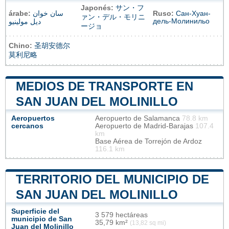
Japonés:
サン・フ
árabe:
سان خوان
Ruso:
Сан-Хуан-
ァン・デル・モリニ
дель-Молинильо
ديل مولينيو
ージョ
Chino:
圣胡安德尔
莫利尼略
MEDIOS DE TRANSPORTE EN
SAN JUAN DEL MOLINILLO
Aeropuertos
Aeropuerto de Salamanca
78.8 km
cercanos
Aeropuerto de Madrid-Barajas
107.4
km
Base Aérea de Torrejón de Ardoz
116.1 km
TERRITORIO DEL MUNICIPIO DE
SAN JUAN DEL MOLINILLO
Superficie del
3 579 hectáreas
municipio de San
35,79 km²
(13,82 sq mi)
Juan del Molinillo