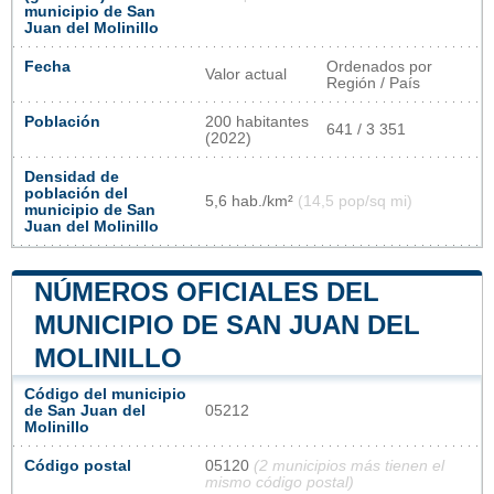
municipio de San
Juan del Molinillo
Fecha
Ordenados por
Valor actual
Región / País
Población
200 habitantes
641 / 3 351
(2022)
Densidad de
población del
5,6 hab./km²
(14,5 pop/sq mi)
municipio de San
Juan del Molinillo
NÚMEROS OFICIALES DEL
MUNICIPIO DE SAN JUAN DEL
MOLINILLO
Código del municipio
de San Juan del
05212
Molinillo
Código postal
05120
(2 municipios más tienen el
mismo código postal)