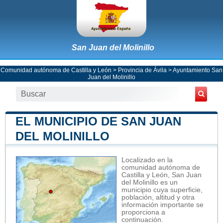
San Juan del Molinillo
Comunidad autónoma de Castilla y León
>
Provincia de Ávila
>
Ayuntamiento San
Juan del Molinillo
EL MUNICIPIO DE SAN JUAN
DEL MOLINILLO
Localizado en la
comunidad autónoma de
Castilla y León, San Juan
del Molinillo es un
municipio cuya superficie,
población, altitud y otra
información importante se
proporciona a
continuación.