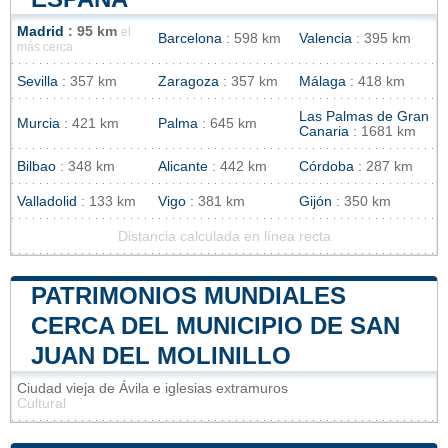
Madrid
: 95 km
el
Barcelona
: 598 km
Valencia
: 395 km
más cerca
Sevilla
: 357 km
Zaragoza
: 357 km
Málaga
: 418 km
Las Palmas de Gran
Murcia
: 421 km
Palma
: 645 km
Canaria
: 1681 km
Bilbao
: 348 km
Alicante
: 442 km
Córdoba
: 287 km
Valladolid
: 133 km
Vigo
: 381 km
Gijón
: 350 km
Distancia calculada en línea recta
PATRIMONIOS MUNDIALES
CERCA DEL MUNICIPIO DE SAN
JUAN DEL MOLINILLO
Ciudad vieja de Ávila e iglesias extramuros
Cultural