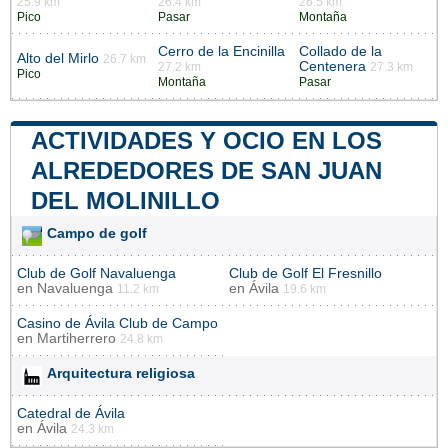
25.9 km
26.4 km
26.5 km
Pico
Pasar
Montaña
Cerro de la Encinilla
Collado de la
Alto del Mirlo
26.7 km
Centenera
27.2 km
27.3 km
Pico
Montaña
Pasar
ACTIVIDADES Y OCIO EN LOS
ALREDEDORES DE SAN JUAN
DEL MOLINILLO
Campo de golf
Club de Golf Navaluenga
Club de Golf El Fresnillo
en
Navaluenga
en
Ávila
11.2 km
19.6 km
Casino de Ávila Club de Campo
en
Martiherrero
24.8 km
Arquitectura religiosa
Catedral de Ávila
en
Ávila
24.3 km