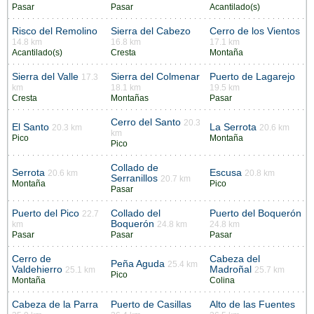
Pasar
Pasar
Acantilado(s)
Risco del Remolino
Sierra del Cabezo
Cerro de los Vientos
14.8 km
16.8 km
17.1 km
Acantilado(s)
Cresta
Montaña
Sierra del Valle
Sierra del Colmenar
Puerto de Lagarejo
17.3
km
18.1 km
19.5 km
Cresta
Montañas
Pasar
Cerro del Santo
20.3
El Santo
La Serrota
20.3 km
20.6 km
km
Pico
Montaña
Pico
Collado de
Serrota
Escusa
20.6 km
20.8 km
Serranillos
20.7 km
Montaña
Pico
Pasar
Puerto del Pico
Collado del
Puerto del Boquerón
22.7
Boquerón
km
24.8 km
24.8 km
Pasar
Pasar
Pasar
Cerro de
Cabeza del
Peña Aguda
25.4 km
Valdehierro
Madroñal
25.1 km
25.7 km
Pico
Montaña
Colina
Cabeza de la Parra
Puerto de Casillas
Alto de las Fuentes