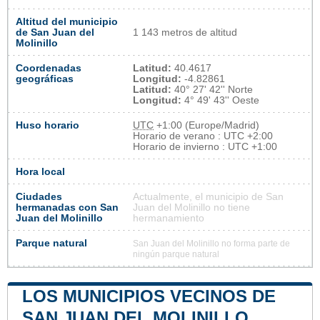
Altitud del municipio
de San Juan del
1 143 metros de altitud
Molinillo
Coordenadas
Latitud:
40.4617
geográficas
Longitud:
-4.82861
Latitud:
40° 27' 42'' Norte
Longitud:
4° 49' 43'' Oeste
Huso horario
UTC
+1:00 (Europe/Madrid)
Horario de verano : UTC +2:00
Horario de invierno : UTC +1:00
Hora local
Ciudades
Actualmente, el municipio de San
hermanadas con San
Juan del Molinillo no tiene
Juan del Molinillo
hermanamiento
Parque natural
San Juan del Molinillo no forma parte de
ningún parque natural
LOS MUNICIPIOS VECINOS DE
SAN JUAN DEL MOLINILLO