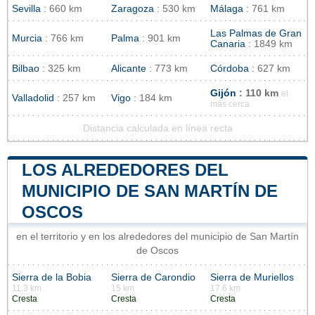
Sevilla
: 660 km
Zaragoza
: 530 km
Málaga
: 761 km
Las Palmas de Gran
Murcia
: 766 km
Palma
: 901 km
Canaria
: 1849 km
Bilbao
: 325 km
Alicante
: 773 km
Córdoba
: 627 km
Gijón
: 110 km
el
Valladolid
: 257 km
Vigo
: 184 km
más cerca
Distancia calculada en línea recta
LOS ALREDEDORES DEL
MUNICIPIO DE SAN MARTÍN DE
OSCOS
en el territorio y en los alrededores del municipio de San Martín
de Oscos
Sierra de la Bobia
Sierra de Carondio
Sierra de Muriellos
11.3 km
15 km
17.6 km
Cresta
Cresta
Cresta