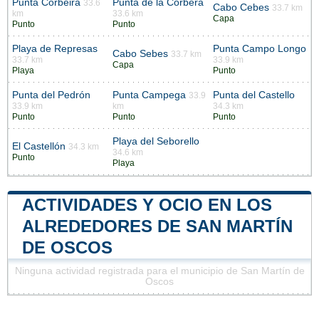
Punta Corbeira
Punta de la Corbera
33.6
Cabo Cebes
33.7 km
km
33.6 km
Capa
Punto
Punto
Playa de Represas
Punta Campo Longo
Cabo Sebes
33.7 km
33.7 km
33.9 km
Capa
Playa
Punto
Punta del Pedrón
Punta Campega
Punta del Castello
33.9
33.9 km
km
34.3 km
Punto
Punto
Punto
Playa del Seborello
El Castellón
34.3 km
34.6 km
Punto
Playa
ACTIVIDADES Y OCIO EN LOS
ALREDEDORES DE SAN MARTÍN
DE OSCOS
Ninguna actividad registrada para el municipio de San Martín de
Oscos