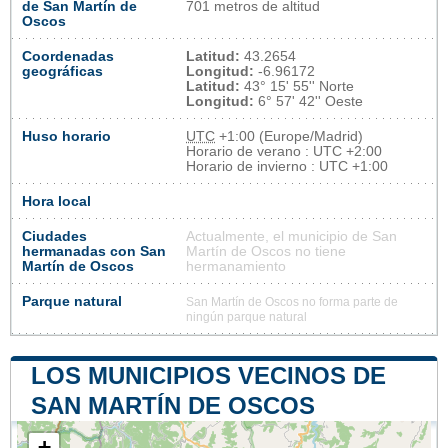
de San Martín de
701 metros de altitud
Oscos
Coordenadas
Latitud:
43.2654
geográficas
Longitud:
-6.96172
Latitud:
43° 15' 55'' Norte
Longitud:
6° 57' 42'' Oeste
Huso horario
UTC
+1:00 (Europe/Madrid)
Horario de verano : UTC +2:00
Horario de invierno : UTC +1:00
Hora local
Ciudades
Actualmente, el municipio de San
hermanadas con San
Martín de Oscos no tiene
Martín de Oscos
hermanamiento
Parque natural
San Martín de Oscos no forma parte de
ningún parque natural
LOS MUNICIPIOS VECINOS DE
SAN MARTÍN DE OSCOS
+