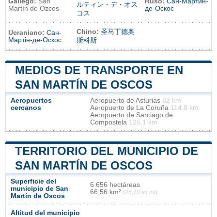
Gallego:
San
Ruso:
Сан-Мартин-
ルティン・デ・オス
Martín de Ozcos
де-Оскос
コス
Chino:
圣马丁德奥
Ucraniano:
Сан-
Мартін-де-Оскос
斯科斯
MEDIOS DE TRANSPORTE EN
SAN MARTÍN DE OSCOS
Aeropuertos
Aeropuerto de Asturias
82 km
cercanos
Aeropuerto de La Coruña
114.8 km
Aeropuerto de Santiago de
Compostela
125.1 km
TERRITORIO DEL MUNICIPIO DE
SAN MARTÍN DE OSCOS
Superficie del
6 656 hectáreas
municipio de San
66,56 km²
(25,70 sq mi)
Martín de Oscos
Altitud del municipio