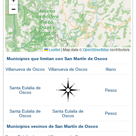
−
Leaflet
|
Map data ©
OpenStreetMap
contributors
Municipios que limitan con San Martín de Oscos
Villanueva de Oscos
Villanueva de Oscos
Illano
Santa Eulalia de
Pesoz
Oscos
Santa Eulalia de
Santa Eulalia de
Pesoz
Oscos
Oscos
Municipios vecinos de San Martín de Oscos