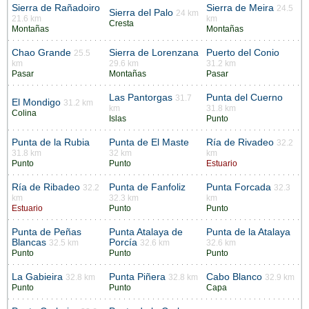
Sierra de Rañadoiro
Sierra de Meira
24.5
Sierra del Palo
24 km
21.6 km
km
Cresta
Montañas
Montañas
Chao Grande
Sierra de Lorenzana
Puerto del Conio
25.5
km
29.6 km
31.2 km
Pasar
Montañas
Pasar
Las Pantorgas
Punta del Cuerno
31.7
El Mondigo
31.2 km
km
31.8 km
Colina
Islas
Punto
Punta de la Rubia
Punta de El Maste
Ría de Rivadeo
32.2
31.8 km
32 km
km
Punto
Punto
Estuario
Ría de Ribadeo
Punta de Fanfoliz
Punta Forcada
32.2
32.3
km
32.3 km
km
Estuario
Punto
Punto
Punta de Peñas
Punta Atalaya de
Punta de la Atalaya
Blancas
Porcía
32.5 km
32.6 km
32.6 km
Punto
Punto
Punto
La Gabieira
Punta Piñera
Cabo Blanco
32.8 km
32.8 km
32.9 km
Punto
Punto
Capa