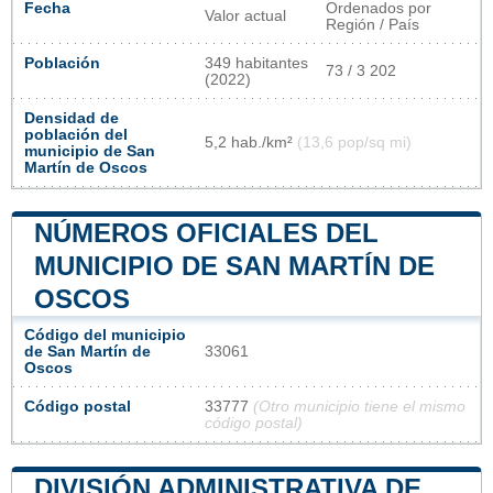
Fecha
Ordenados por
Valor actual
Región / País
Población
349 habitantes
73 / 3 202
(2022)
Densidad de
población del
5,2 hab./km²
(13,6 pop/sq mi)
municipio de San
Martín de Oscos
NÚMEROS OFICIALES DEL
MUNICIPIO DE SAN MARTÍN DE
OSCOS
Código del municipio
de San Martín de
33061
Oscos
Código postal
33777
(Otro municipio tiene el mismo
código postal)
DIVISIÓN ADMINISTRATIVA DE