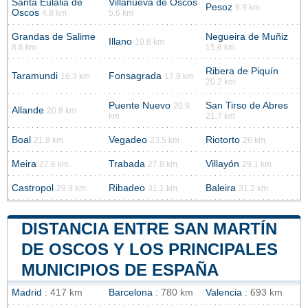
Santa Eulalia de
Villanueva de Oscos
Pesoz
6.9 km
Oscos
4.8 km
5.6 km
Grandas de Salime
Negueira de Muñiz
Illano
10.8 km
8.6 km
15.6 km
Ribera de Piquín
Taramundi
Fonsagrada
16.3 km
17.9 km
20.2 km
Puente Nuevo
San Tirso de Abres
20.9
Allande
20.8 km
km
21.7 km
Boal
Vegadeo
Riotorto
21.8 km
23.5 km
26 km
Meira
Trabada
Villayón
27.6 km
27.8 km
29.1 km
Castropol
Ribadeo
Baleira
29.9 km
31.1 km
31.2 km
DISTANCIA ENTRE SAN MARTÍN
DE OSCOS Y LOS PRINCIPALES
MUNICIPIOS DE ESPAÑA
Madrid
: 417 km
Barcelona
: 780 km
Valencia
: 693 km