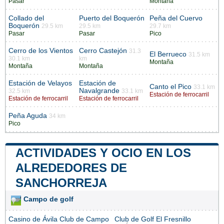
Pasar
Montaña
Collado del
Puerto del Boquerón
Peña del Cuervo
Boquerón
29.5 km
29.5 km
29.7 km
Pasar
Pasar
Pico
Cerro de los Vientos
Cerro Castejón
31.3
El Berrueco
31.5 km
30.1 km
km
Montaña
Montaña
Montaña
Estación de Velayos
Estación de
Canto el Pico
33.1 km
Navalgrande
32.5 km
33.1 km
Estación de ferrocarril
Estación de ferrocarril
Estación de ferrocarril
Peña Aguda
34 km
Pico
ACTIVIDADES Y OCIO EN LOS
ALREDEDORES DE
SANCHORREJA
Campo de golf
Casino de Ávila Club de Campo
Club de Golf El Fresnillo