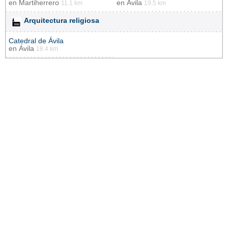
en
Martiherrero
en
Ávila
11.1 km
19.5 km
Arquitectura religiosa
Catedral de Ávila
en
Ávila
18.4 km