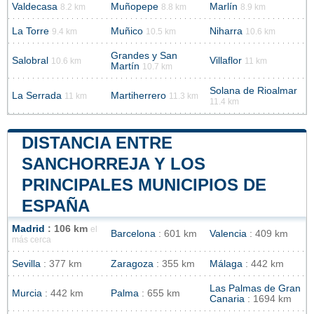
Valdecasa
Muñopepe
Marlín
8.2 km
8.8 km
8.9 km
La Torre
Muñico
Niharra
9.4 km
10.5 km
10.6 km
Grandes y San
Salobral
Villaflor
10.6 km
11 km
Martín
10.7 km
Solana de Rioalmar
La Serrada
Martiherrero
11 km
11.3 km
11.4 km
DISTANCIA ENTRE
SANCHORREJA Y LOS
PRINCIPALES MUNICIPIOS DE
ESPAÑA
Madrid
: 106 km
el
Barcelona
: 601 km
Valencia
: 409 km
más cerca
Sevilla
: 377 km
Zaragoza
: 355 km
Málaga
: 442 km
Las Palmas de Gran
Murcia
: 442 km
Palma
: 655 km
Canaria
: 1694 km