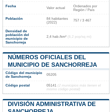
Fecha
Ordenados por
Valor actual
Región / País
Población
84 habitantes
757 / 3 467
(2022)
Densidad de
población del
2,4 hab./km²
(6,2 pop/sq mi)
municipio de
Sanchorreja
NÚMEROS OFICIALES DEL
MUNICIPIO DE SANCHORREJA
Código del municipio
05205
de Sanchorreja
Código postal
05141
(2 municipios más tienen el
mismo código postal)
DIVISIÓN ADMINISTRATIVA DE
SANCHORREJA