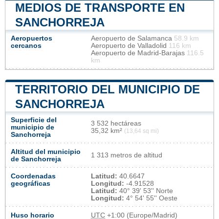
MEDIOS DE TRANSPORTE EN
SANCHORREJA
Aeropuertos
Aeropuerto de Salamanca
58.9 km
cercanos
Aeropuerto de Valladolid
116 km
Aeropuerto de Madrid-Barajas
116.5
km
TERRITORIO DEL MUNICIPIO DE
SANCHORREJA
Superficie del
3 532 hectáreas
municipio de
35,32 km²
(13,64 sq mi)
Sanchorreja
Altitud del municipio
1 313 metros de altitud
de Sanchorreja
Coordenadas
Latitud:
40.6647
geográficas
Longitud:
-4.91528
Latitud:
40° 39' 53'' Norte
Longitud:
4° 54' 55'' Oeste
Huso horario
UTC
+1:00 (Europe/Madrid)