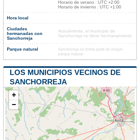
Horario de verano : UTC +2:00
Horario de invierno : UTC +1:00
Hora local
Ciudades
Actualmente, el municipio de
hermanadas con
Sanchorreja no tiene hermanamiento
Sanchorreja
Parque natural
Sanchorreja no forma parte de ningún
parque natural
LOS MUNICIPIOS VECINOS DE
SANCHORREJA
+
−