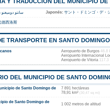
A Y TRADUCCIÓN DEL MUNICIPIO DE
Japonés:
サント・ドミンゴ・デ・
سانتو دوميغنو
戈德西洛斯
DE TRANSPORTE EN SANTO DOMINGO
rcanos
Aeropuerto de Burgos
46.8
Aeropuerto Internacional L
Aeropuerto de Vitoria
117.3
IO DEL MUNICIPIO DE SANTO DOMIN
municipio de Santo Domingo de
7 891 hectáreas
78,91 km²
(30,47 sq mi)
icipio de Santo Domingo de
1 002 metros de altitud