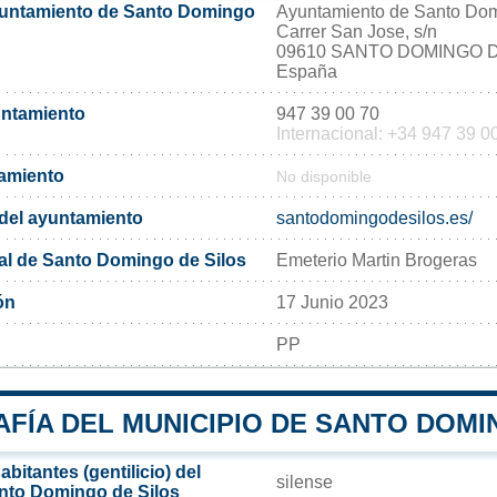
yuntamiento de Santo Domingo
Ayuntamiento de Santo Dom
Carrer San Jose, s/n
09610 SANTO DOMINGO D
España
untamiento
947 39 00 70
Internacional: +34 947 39 0
tamiento
No disponible
l del ayuntamiento
santodomingodesilos.es/
al de Santo Domingo de Silos
Emeterio Martin Brogeras
ón
17 Junio 2023
PP
FÍA DEL MUNICIPIO DE SANTO DOMI
bitantes (gentilicio) del
silense
nto Domingo de Silos