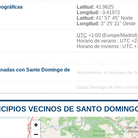
ográficas
Latitud:
41.9625
Longitud:
-3.41972
Latitud:
41° 57' 45'' Norte
Longitud:
3° 25' 11'' Oeste
UTC
+1:00 (Europe/Madrid)
Horario de verano : UTC +2
Horario de invierno : UTC +
nadas con Santo Domingo de
Actualmente, el municipio de 
Santo Domingo de Silos no for
ICIPIOS VECINOS DE SANTO DOMINGO
+
−