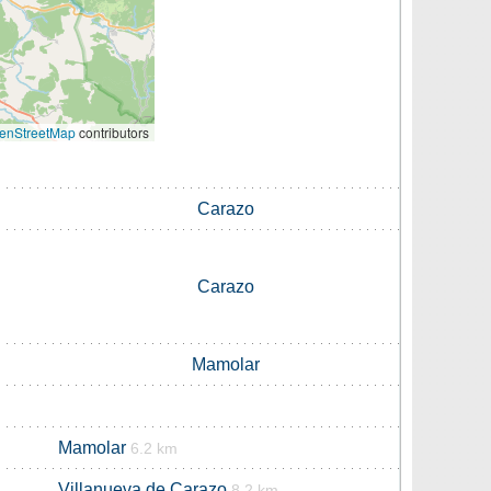
enStreetMap
contributors
Carazo
Carazo
Mamolar
Mamolar
6.2 km
Villanueva de Carazo
8.2 km