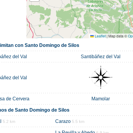
Leaflet
|
Map data ©
Op
limitan con Santo Domingo de Silos
báñez del Val
Santibáñez del Val
báñez del Val
sa de Cervera
Mamolar
nos de Santo Domingo de Silos
l
Carazo
5.2 km
5.5 km
La Revilla y Ahedo
6.9 km