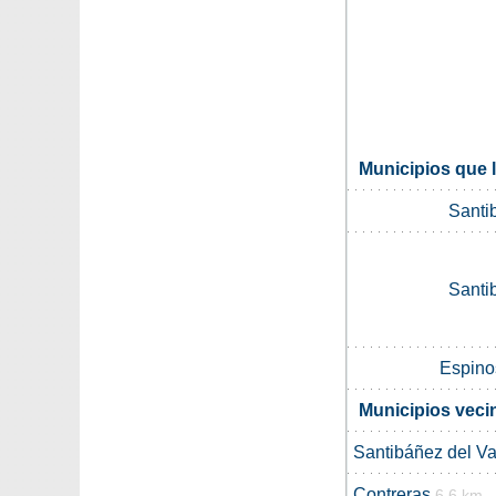
Municipios que 
Santi
Santi
Espino
Municipios veci
Santibáñez del Va
Contreras
6.6 km