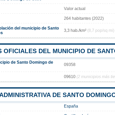
Valor actual
264 habitantes (2022)
lación del municipio de Santo
3,3 hab./km²
(8,7 pop/sq mi)
os
 OFICIALES DEL MUNICIPIO DE SAN
icipio de Santo Domingo de
09358
09610
(2 municipios más ti
 ADMINISTRATIVA DE SANTO DOMINGO
España