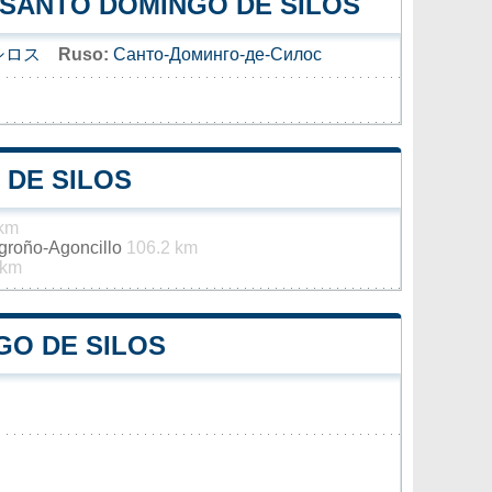
 SANTO DOMINGO DE SILOS
シロス
Ruso:
Санто-Доминго-де-Силос
 DE SILOS
 km
ogroño-Agoncillo
106.2 km
 km
GO DE SILOS