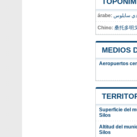
TOPONIMI
árabe:
 دي سايلوس
Chino:
桑托多明
MEDIOS 
Aeropuertos ce
TERRITOR
Superficie del 
Silos
Altitud del mun
Silos