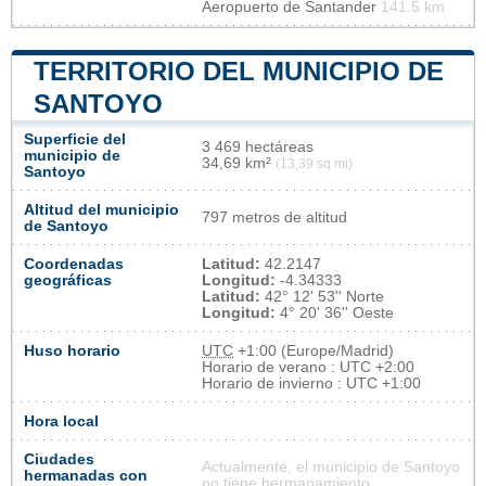
Aeropuerto de Santander
141.5 km
TERRITORIO DEL MUNICIPIO DE
SANTOYO
Superficie del
3 469 hectáreas
municipio de
34,69 km²
(13,39 sq mi)
Santoyo
Altitud del municipio
797 metros de altitud
de Santoyo
Coordenadas
Latitud:
42.2147
geográficas
Longitud:
-4.34333
Latitud:
42° 12' 53'' Norte
Longitud:
4° 20' 36'' Oeste
Huso horario
UTC
+1:00 (Europe/Madrid)
Horario de verano : UTC +2:00
Horario de invierno : UTC +1:00
Hora local
Ciudades
Actualmente, el municipio de Santoyo
hermanadas con
no tiene hermanamiento