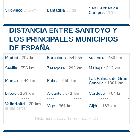
San Cebrián de
Villovieco
Lantadilla
14.5 km
15 km
Campos
15.5 km
DISTANCIA ENTRE SANTOYO Y
LOS PRINCIPALES MUNICIPIOS
DE ESPAÑA
Madrid
: 207 km
Barcelona
: 549 km
Valencia
: 453 km
Sevilla
: 556 km
Zaragoza
: 293 km
Málaga
: 612 km
Las Palmas de Gran
Murcia
: 544 km
Palma
: 658 km
Canaria
: 1861 km
Bilbao
: 163 km
Alicante
: 541 km
Córdoba
: 484 km
Valladolid
: 70 km
Vigo
: 361 km
Gijón
: 183 km
el más cerca
Distancia calculada en línea recta