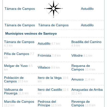
Támara de Campos
Astudillo
Támara de Campos
Támara de Campos
Astudillo
Municipios vecinos de Santoyo
Támara de Campos
Boadilla del Camino
Astudillo
4.7 km
4.3 km
4.9 km
Piña de Campos
7.7
Frómista
Villodre
7.9 km
8.1 km
km
Melgar de Yuso
Requena de
8.5
Villalaco
9.6 km
Campos
km
10.4 km
Población de
Itero de la Vega
10.6
Amusco
11.4 km
Campos
10.5 km
km
Valbuena de
Itero del Castillo
Amayuelas de Arriba
11.6
Pisuerga
11.6 km
km
12.1 km
Marcilla de Campos
Pedrosa del
Revenga de
Príncipe
Campos
12.2 km
12.5 km
13.8 km