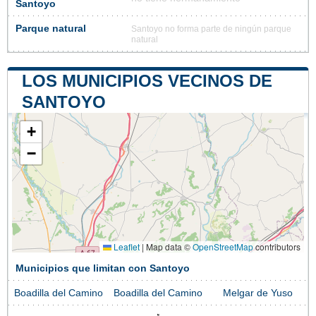
Santoyo
Parque natural
Santoyo no forma parte de ningún parque
natural
LOS MUNICIPIOS VECINOS DE
SANTOYO
+
−
Leaflet
|
Map data ©
OpenStreetMap
contributors
Municipios que limitan con Santoyo
Boadilla del Camino
Boadilla del Camino
Melgar de Yuso