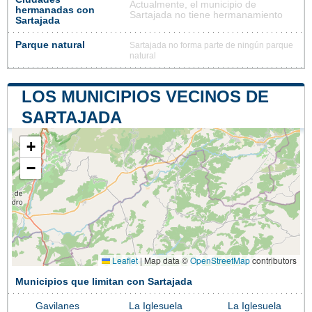
Actualmente, el municipio de
hermanadas con
Sartajada no tiene hermanamiento
Sartajada
Parque natural
Sartajada no forma parte de ningún parque
natural
LOS MUNICIPIOS VECINOS DE
SARTAJADA
+
−
Leaflet
|
Map data ©
OpenStreetMap
contributors
Municipios que limitan con Sartajada
Gavilanes
La Iglesuela
La Iglesuela