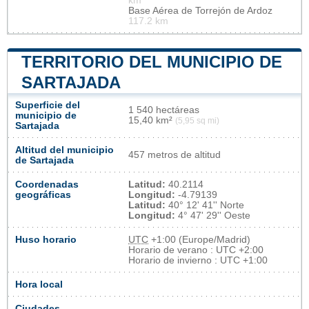
km
Base Aérea de Torrejón de Ardoz
117.2 km
TERRITORIO DEL MUNICIPIO DE
SARTAJADA
Superficie del
1 540 hectáreas
municipio de
15,40 km²
(5,95 sq mi)
Sartajada
Altitud del municipio
457 metros de altitud
de Sartajada
Coordenadas
Latitud:
40.2114
geográficas
Longitud:
-4.79139
Latitud:
40° 12' 41'' Norte
Longitud:
4° 47' 29'' Oeste
Huso horario
UTC
+1:00 (Europe/Madrid)
Horario de verano : UTC +2:00
Horario de invierno : UTC +1:00
Hora local
Ciudades