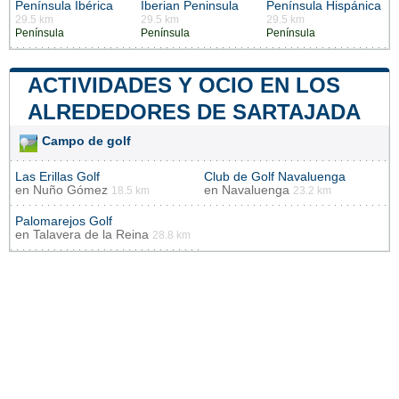
Península Ibérica
Iberian Peninsula
Península Hispánica
29.5 km
29.5 km
29.5 km
Península
Península
Península
ACTIVIDADES Y OCIO EN LOS
ALREDEDORES DE SARTAJADA
Campo de golf
Las Erillas Golf
Club de Golf Navaluenga
en
Nuño Gómez
en
Navaluenga
18.5 km
23.2 km
Palomarejos Golf
en
Talavera de la Reina
28.8 km