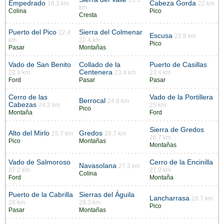
20.3
Empedrado
Cabeza Gorda
18.3 km
22 km
km
Colina
Pico
Cresta
Puerto del Pico
Sierra del Colmenar
22.4
Escusa
22.8 km
km
22.4 km
Pico
Pasar
Montañas
Vado de San Benito
Collado de la
Puerto de Casillas
Centenera
22.9 km
23.4 km
23.4 km
Ford
Pasar
Pasar
Cerro de las
Vado de la Portillera
Berrocal
24.8 km
Cabezas
24.2 km
25 km
Pico
Montaña
Ford
Sierra de Gredos
Alto del Mirlo
Gredos
25.7 km
26.7 km
26.7 km
Pico
Montañas
Montañas
Vado de Salmoroso
Cerro de la Encinilla
Navasolana
27.3 km
27.2 km
27.9 km
Colina
Ford
Montaña
Puerto de la Cabrilla
Sierras del Águila
Lancharrasa
28.7 km
28 km
28.3 km
Pico
Pasar
Montañas