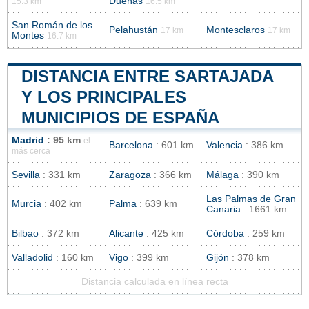
Dueñas
15.3 km
16.5 km
San Román de los
Pelahustán
Montesclaros
17 km
17 km
Montes
16.7 km
DISTANCIA ENTRE SARTAJADA
Y LOS PRINCIPALES
MUNICIPIOS DE ESPAÑA
Madrid
: 95 km
el
Barcelona
: 601 km
Valencia
: 386 km
más cerca
Sevilla
: 331 km
Zaragoza
: 366 km
Málaga
: 390 km
Las Palmas de Gran
Murcia
: 402 km
Palma
: 639 km
Canaria
: 1661 km
Bilbao
: 372 km
Alicante
: 425 km
Córdoba
: 259 km
Valladolid
: 160 km
Vigo
: 399 km
Gijón
: 378 km
Distancia calculada en línea recta