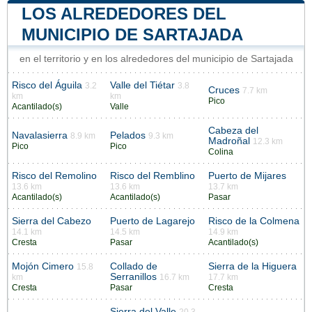
LOS ALREDEDORES DEL
MUNICIPIO DE SARTAJADA
en el territorio y en los alrededores del municipio de Sartajada
Risco del Águila
Valle del Tiétar
3.2
3.8
Cruces
7.7 km
km
km
Pico
Acantilado(s)
Valle
Cabeza del
Navalasierra
Pelados
8.9 km
9.3 km
Madroñal
12.3 km
Pico
Pico
Colina
Risco del Remolino
Risco del Remblino
Puerto de Mijares
13.6 km
13.6 km
13.7 km
Acantilado(s)
Acantilado(s)
Pasar
Sierra del Cabezo
Puerto de Lagarejo
Risco de la Colmena
14.1 km
14.5 km
14.9 km
Cresta
Pasar
Acantilado(s)
Mojón Cimero
Collado de
Sierra de la Higuera
15.8
Serranillos
km
16.7 km
17.7 km
Cresta
Pasar
Cresta
Sierra del Valle