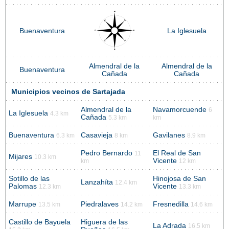
Buenaventura
La Iglesuela
Almendral de la
Almendral de la
Buenaventura
Cañada
Cañada
Municipios vecinos de Sartajada
Almendral de la
Navamorcuende
6
La Iglesuela
4.3 km
Cañada
5.3 km
km
Buenaventura
Casavieja
Gavilanes
6.3 km
8 km
8.9 km
Pedro Bernardo
El Real de San
11
Mijares
10.3 km
Vicente
km
12 km
Sotillo de las
Hinojosa de San
Lanzahíta
12.4 km
Palomas
Vicente
12.3 km
13.3 km
Marrupe
Piedralaves
Fresnedilla
13.5 km
14.2 km
14.6 km
Castillo de Bayuela
Higuera de las
La Adrada
16.5 km