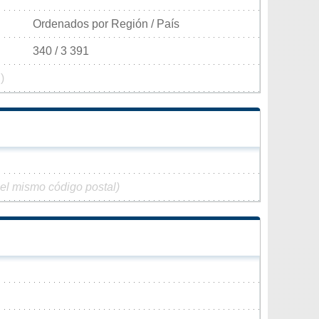
Ordenados por Región / País
340 / 3 391
)
 el mismo código postal)