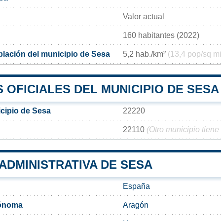
Valor actual
160 habitantes (2022)
lación del municipio de Sesa
5,2 hab./km²
(13,4 pop/sq mi
OFICIALES DEL MUNICIPIO DE SESA
cipio de Sesa
22220
22110
(Otro municipio tiene
 ADMINISTRATIVA DE SESA
España
ónoma
Aragón