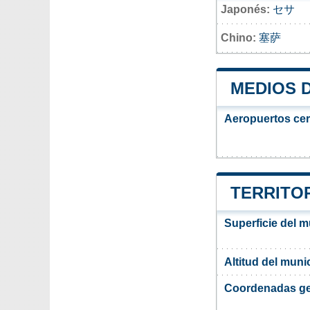
Japonés:
セサ
Chino:
塞萨
MEDIOS 
Aeropuertos ce
TERRITOR
Superficie del m
Altitud del muni
Coordenadas ge