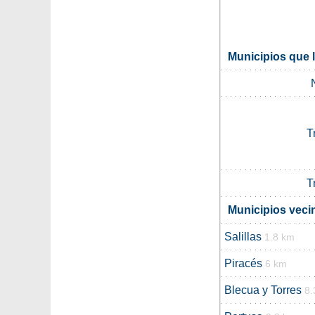
Municipios que 
T
T
Municipios veci
Salillas
1.8 km
Piracés
6 km
Blecua y Torres
8.