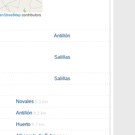
enStreetMap
contributors
Antillón
Salillas
Salillas
Novales
5.3 km
Antillón
8.2 km
Huerto
9.7 km