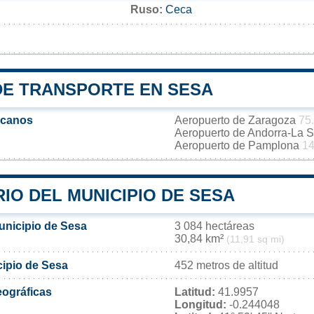
Ruso:
Сеса
DE TRANSPORTE EN SESA
rcanos
Aeropuerto de Zaragoza
75
Aeropuerto de Andorra-La 
Aeropuerto de Pamplona
14
IO DEL MUNICIPIO DE SESA
unicipio de Sesa
3 084 hectáreas
30,84 km²
(11,91 sq mi)
cipio de Sesa
452 metros de altitud
ográficas
Latitud:
41.9957
Longitud:
-0.244048