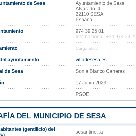
yuntamiento de Sesa
Ayuntamiento de Sesa
Alvarado, 4
22110 SESA
España
untamiento
974 39 25 01
Internacional: +34 974 39 2
tamiento
Cargando...
l del ayuntamiento
villadesesa.es
al de Sesa
Sonia Blanco Carreras
ón
17 Junio 2023
PSOE
FÍA DEL MUNICIPIO DE SESA
bitantes (gentilicio) del
sesantino, ,a
sa