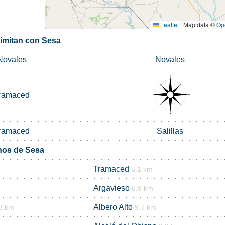
Leaflet
|
Map data ©
Op
limitan con Sesa
Novales
Novales
ramaced
ramaced
Salillas
nos de Sesa
Tramaced
5.1 km
Argavieso
6.9 km
Albero Alto
3 km
9.7 km