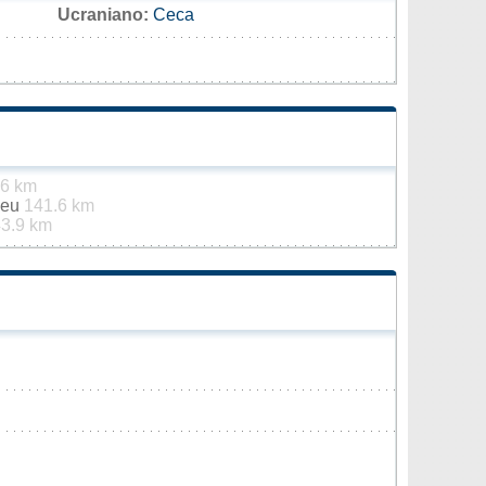
Ucraniano:
Сеса
.6 km
Seu
141.6 km
3.9 km