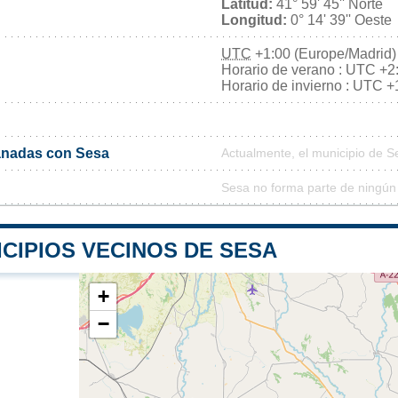
Latitud:
41° 59' 45'' Norte
Longitud:
0° 14' 39'' Oeste
UTC
+1:00 (Europe/Madrid)
Horario de verano : UTC +2
Horario de invierno : UTC +
nadas con Sesa
Actualmente, el municipio de 
Sesa no forma parte de ningún
CIPIOS VECINOS DE SESA
+
−