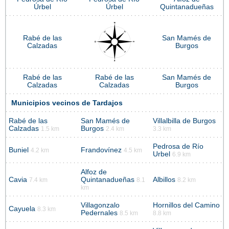
Úrbel
Úrbel
Quintanadueñas
Rabé de las
San Mamés de
Calzadas
Burgos
Rabé de las
Rabé de las
San Mamés de
Calzadas
Calzadas
Burgos
Municipios vecinos de Tardajos
Rabé de las
San Mamés de
Villalbilla de Burgos
Calzadas
Burgos
1.5 km
2.4 km
3.3 km
Pedrosa de Río
Buniel
Frandovínez
4.2 km
4.5 km
Urbel
6.9 km
Alfoz de
Cavia
Quintanadueñas
Albillos
7.4 km
8.1
8.2 km
km
Villagonzalo
Hornillos del Camino
Cayuela
8.3 km
Pedernales
8.5 km
8.8 km