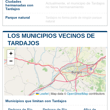
Ciudades
Actualmente, el municipio de Tardajos
hermanadas con
no tiene hermanamiento
Tardajos
Parque natural
Tardajos no forma parte de ningún parque
natural
LOS MUNICIPIOS VECINOS DE
TARDAJOS
+
−
Leaflet
|
Map data ©
OpenStreetMap
contributors
Municipios que limitan con Tardajos
Pedrosa de Río
Pedrosa de Río
Alfoz de