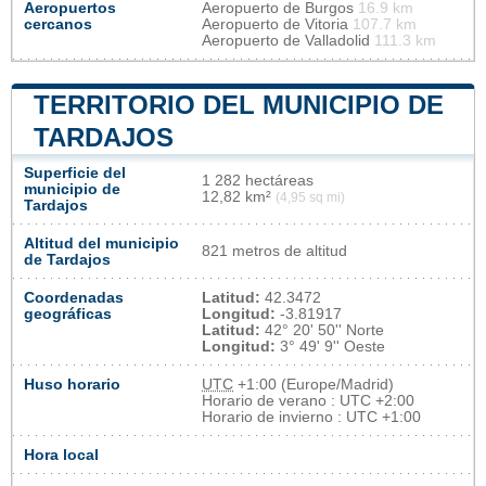
Aeropuertos
Aeropuerto de Burgos
16.9 km
cercanos
Aeropuerto de Vitoria
107.7 km
Aeropuerto de Valladolid
111.3 km
TERRITORIO DEL MUNICIPIO DE
TARDAJOS
Superficie del
1 282 hectáreas
municipio de
12,82 km²
(4,95 sq mi)
Tardajos
Altitud del municipio
821 metros de altitud
de Tardajos
Coordenadas
Latitud:
42.3472
geográficas
Longitud:
-3.81917
Latitud:
42° 20' 50'' Norte
Longitud:
3° 49' 9'' Oeste
Huso horario
UTC
+1:00 (Europe/Madrid)
Horario de verano : UTC +2:00
Horario de invierno : UTC +1:00
Hora local