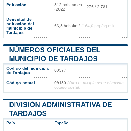
Población
812 habitantes
276 / 2 781
(2022)
Densidad de
población del
63,3 hab./km²
(164,0 pop/sq mi)
municipio de
Tardajos
NÚMEROS OFICIALES DEL
MUNICIPIO DE TARDAJOS
Código del municipio
09377
de Tardajos
Código postal
09130
(Otro municipio tiene el mismo
código postal)
DIVISIÓN ADMINISTRATIVA DE
TARDAJOS
País
España