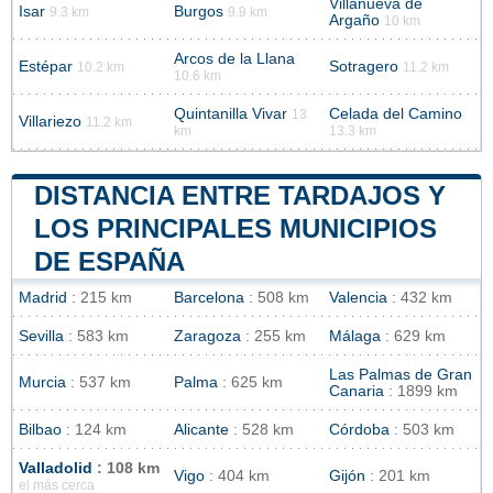
Villanueva de
Isar
Burgos
9.3 km
9.9 km
Argaño
10 km
Arcos de la Llana
Estépar
Sotragero
10.2 km
11.2 km
10.6 km
Quintanilla Vivar
Celada del Camino
13
Villariezo
11.2 km
km
13.3 km
DISTANCIA ENTRE TARDAJOS Y
LOS PRINCIPALES MUNICIPIOS
DE ESPAÑA
Madrid
: 215 km
Barcelona
: 508 km
Valencia
: 432 km
Sevilla
: 583 km
Zaragoza
: 255 km
Málaga
: 629 km
Las Palmas de Gran
Murcia
: 537 km
Palma
: 625 km
Canaria
: 1899 km
Bilbao
: 124 km
Alicante
: 528 km
Córdoba
: 503 km
Valladolid
: 108 km
Vigo
: 404 km
Gijón
: 201 km
el más cerca