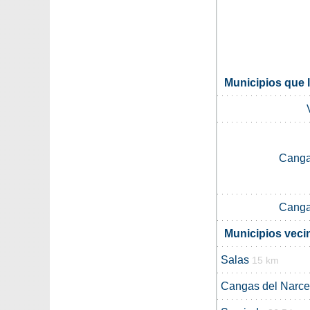
Municipios que 
Canga
Canga
Municipios veci
Salas
15 km
Cangas del Narc