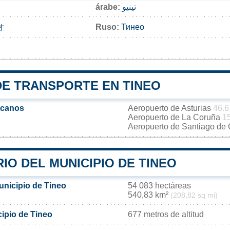
árabe:
تينيو
オ
Ruso:
Тинео
DE TRANSPORTE EN TINEO
rcanos
Aeropuerto de Asturias
46.6
Aeropuerto de La Coruña
1
Aeropuerto de Santiago de
IO DEL MUNICIPIO DE TINEO
unicipio de Tineo
54 083 hectáreas
540,83 km²
(208,82 sq mi)
cipio de Tineo
677 metros de altitud