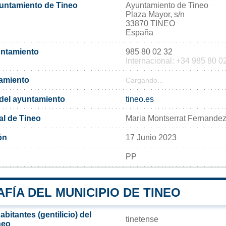
yuntamiento de Tineo
Ayuntamiento de Tineo
Plaza Mayor, s/n
33870 TINEO
España
untamiento
985 80 02 32
Internacional: +34 985 80 0
tamiento
Cargando...
l del ayuntamiento
tineo.es
al de Tineo
Maria Montserrat Fernandez
ón
17 Junio 2023
PP
ÍA DEL MUNICIPIO DE TINEO
bitantes (gentilicio) del
tinetense
neo