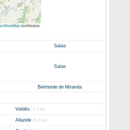
enStreetMap
contributors
Salas
Salas
Belmonte de Miranda
Valdés
17.9 km
Allande
25.5 km