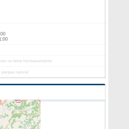
:00
1:00
Tineo no tiene hermanamiento
 parque natural