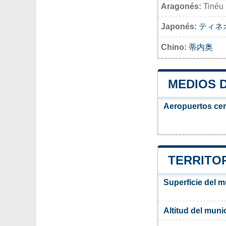
Aragonés:
Tinéu
Japonés:
ティネ
Chino:
蒂内奥
MEDIOS 
Aeropuertos ce
TERRITOR
Superficie del m
Altitud del muni