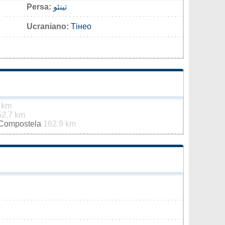
Persa:
تینئو
Ucraniano:
Тінео
 km
52.7 km
 Compostela
162.9 km