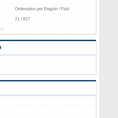
Ordenados por Región / País
21 / 827
mi)
O