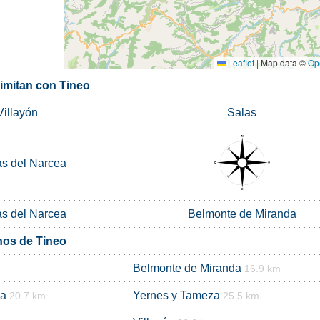
Leaflet
|
Map data ©
Op
limitan con Tineo
Villayón
Salas
s del Narcea
s del Narcea
Belmonte de Miranda
nos de Tineo
Belmonte de Miranda
16.9 km
ea
Yernes y Tameza
20.7 km
25.5 km