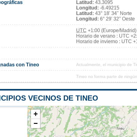
ográficas
Latitud:
43.3095
Longitud:
-6.49215
Latitud:
43° 18' 34'' Norte
Longitud:
6° 29' 32'' Oeste
UTC
+1:00 (Europe/Madrid)
Horario de verano : UTC +2
Horario de invierno : UTC +
nadas con Tineo
Actualmente, el municipio de 
Tineo no forma parte de ningún
CIPIOS VECINOS DE TINEO
+
−