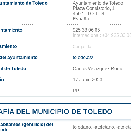
yuntamiento de Toledo
Ayuntamiento de Toledo
Plaza Consistorio, 1
45071 TOLÈDE
España
untamiento
925 33 06 65
Internacional: +34 925 33 0
tamiento
Cargando...
l del ayuntamiento
toledo.es/
al de Toledo
Carlos Velazquez Romo
ón
17 Junio 2023
PP
FÍA DEL MUNICIPIO DE TOLEDO
bitantes (gentilicio) del
toledano, -atoletano, -atole
ledo