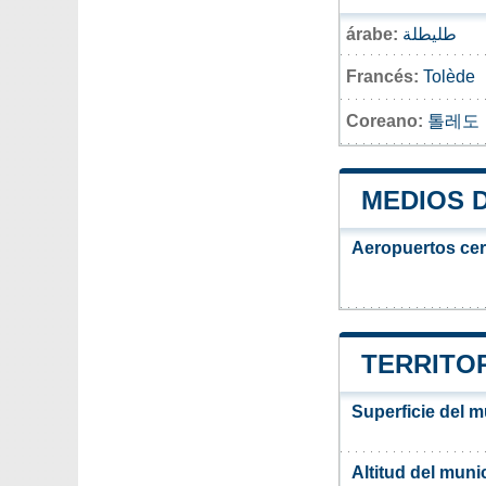
árabe:
طليطلة
Francés:
Tolède
Coreano:
톨레도
MEDIOS 
Aeropuertos ce
TERRITOR
Superficie del m
Altitud del muni