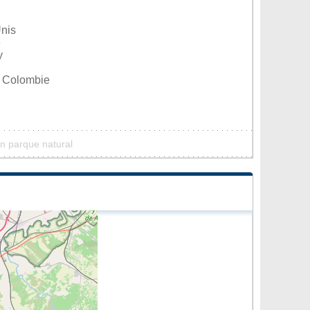
Unis
e
y
, Colombie
n parque natural