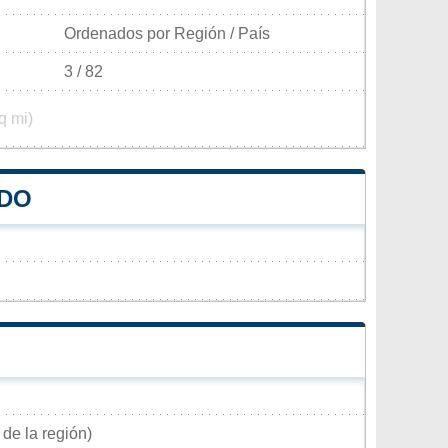
Ordenados por Región / País
3 / 82
q mi)
EDO
 de la región)