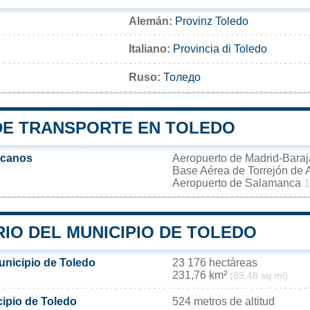
Alemán:
Provinz Toledo
Italiano:
Provincia di Toledo
Ruso:
Толедо
DE TRANSPORTE EN TOLEDO
rcanos
Aeropuerto de Madrid-Bara
Base Aérea de Torrejón de
Aeropuerto de Salamanca
1
IO DEL MUNICIPIO DE TOLEDO
unicipio de Toledo
23 176 hectáreas
231,76 km²
(89,48 sq mi)
cipio de Toledo
524 metros de altitud