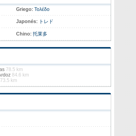
Griego:
Τολέδο
Japonés:
トレド
Chino:
托莱多
jas
78.5 km
 Ardoz
84.6 km
73.5 km