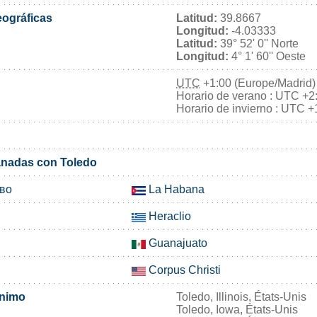
ográficas
Latitud:
39.8667
Longitud:
-4.03333
Latitud:
39° 52' 0'' Norte
Longitud:
4° 1' 60'' Oeste
UTC
+1:00 (Europe/Madrid)
Horario de verano : UTC +2
Horario de invierno : UTC +
nadas con Toledo
во
La Habana
Heraclio
Guanajuato
Corpus Christi
ónimo
Toledo, Illinois, États-Unis
Toledo, Iowa, États-Unis