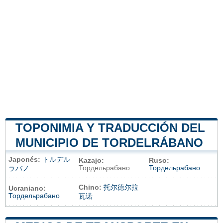
TOPONIMIA Y TRADUCCIÓN DEL
MUNICIPIO DE TORDELRÁBANO
Japonés:
トルデル
Kazajo:
Ruso:
Тордельрабано
Тордельрабано
ラバノ
Chino:
托尔德尔拉
Ucraniano:
Тордельрабано
瓦诺