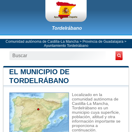
Tordelrábano
Comunidad autónoma de Castilla-La Mancha
>
Provincia de Guadalajara
>
Ayuntamiento Tordelrábano
EL MUNICIPIO DE
TORDELRÁBANO
Localizado en la
comunidad autónoma de
Castilla-La Mancha,
Tordelrábano es un
municipio cuya superficie,
población, altitud y otra
información importante se
proporciona a
continuación.