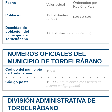
Fecha
Ordenados por
Valor actual
Región / País
Población
12 habitantes
639 / 3 539
(2022)
Densidad de
población del
1,0 hab./km²
(2,7 pop/sq mi)
municipio de
Tordelrábano
NÚMEROS OFICIALES DEL
MUNICIPIO DE TORDELRÁBANO
Código del municipio
19270
de Tordelrábano
Código postal
19277
(3 municipios más tienen el
mismo código postal)
DIVISIÓN ADMINISTRATIVA DE
TORDELRÁBANO