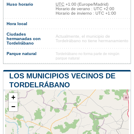
Huso horario
UTC
+1:00 (Europe/Madrid)
Horario de verano : UTC +2:00
Horario de invierno : UTC +1:00
Hora local
Ciudades
Actualmente, el municipio de
hermanadas con
Tordelrábano no tiene hermanamiento
Tordelrábano
Parque natural
Tordelrábano no forma parte de ningún
parque natural
LOS MUNICIPIOS VECINOS DE
TORDELRÁBANO
+
−