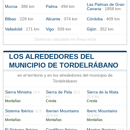
Las Palmas de Gran
Murcia
: 386 km
Palma
: 494 km
Canaria
: 1858 km
Bilbao
: 228 km
Alicante
: 374 km
Córdoba
: 409 km
Valladolid
: 171 km
Vigo
: 509 km
Gijón
: 352 km
Distancia calculada en línea recta
LOS ALREDEDORES DEL
MUNICIPIO DE TORDELRÁBANO
en el territorio y en los alrededores del municipio de
Tordelrábano
Sierra Ministra
Sierra de Pela
Sierra de la Mata
24.4
28.2
km
km
31.8 km
Montañas
Cresta
Cresta
Sistema Ibérico
Iberian Mountains
Iberic Mountains
32.6
km
32.6 km
32.6 km
Montañas
Montañas
Montañas
El Sistema Ibérico
Cordillera Ibérica
Montes Ibericos
32.6