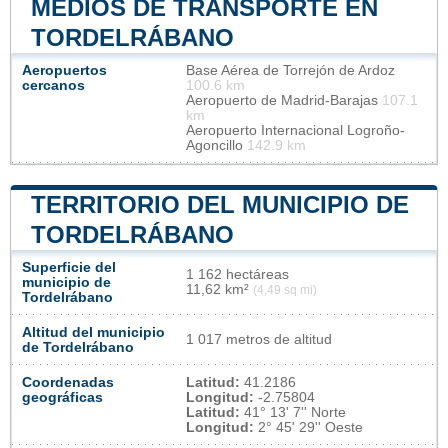
MEDIOS DE TRANSPORTE EN
TORDELRÁBANO
Aeropuertos
Base Aérea de Torrejón de Ardoz
cercanos
100.6 km
Aeropuerto de Madrid-Barajas
107.1
km
Aeropuerto Internacional Logroño-
Agoncillo
142.9 km
TERRITORIO DEL MUNICIPIO DE
TORDELRÁBANO
Superficie del
1 162 hectáreas
municipio de
11,62 km²
(4,49 sq mi)
Tordelrábano
Altitud del municipio
1 017 metros de altitud
de Tordelrábano
Coordenadas
Latitud:
41.2186
geográficas
Longitud:
-2.75804
Latitud:
41° 13' 7'' Norte
Longitud:
2° 45' 29'' Oeste