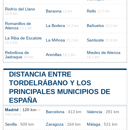
Riofrío del Llano
Baraona
Rello
12 km
12.7 km
10.6 km
Romanillos de
La Bodera
Bañuelos
14.3 km
15.1 km
Atienza
13.1 km
La Riba de Escalote
La Miñosa
Santiuste
15.2 km
15.6 km
15.1 km
Rebollosa de
Miedes de Atienza
Arenillas
16.1 km
Jadraque
16 km
18.1 km
DISTANCIA ENTRE
TORDELRÁBANO Y LOS
PRINCIPALES MUNICIPIOS DE
ESPAÑA
Madrid
: 120 km
el
Barcelona
: 413 km
Valencia
: 281 km
más cerca
Sevilla
: 509 km
Zaragoza
: 164 km
Málaga
: 521 km