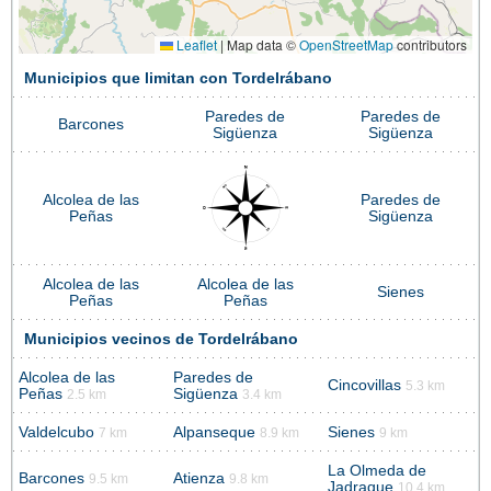
Leaflet
|
Map data ©
OpenStreetMap
contributors
Municipios que limitan con Tordelrábano
Paredes de
Paredes de
Barcones
Sigüenza
Sigüenza
Alcolea de las
Paredes de
Peñas
Sigüenza
Alcolea de las
Alcolea de las
Sienes
Peñas
Peñas
Municipios vecinos de Tordelrábano
Alcolea de las
Paredes de
Cincovillas
5.3 km
Peñas
Sigüenza
2.5 km
3.4 km
Valdelcubo
Alpanseque
Sienes
7 km
8.9 km
9 km
La Olmeda de
Barcones
Atienza
9.5 km
9.8 km
Jadraque
10.4 km