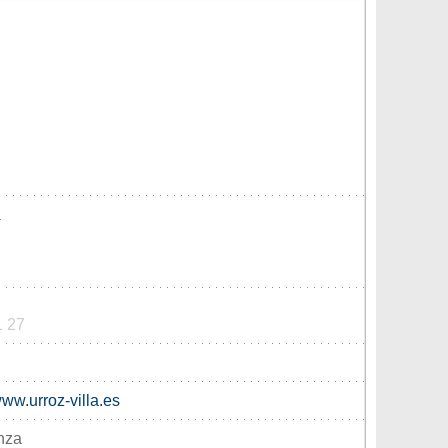
a
1 27
ww.urroz-villa.es
nza