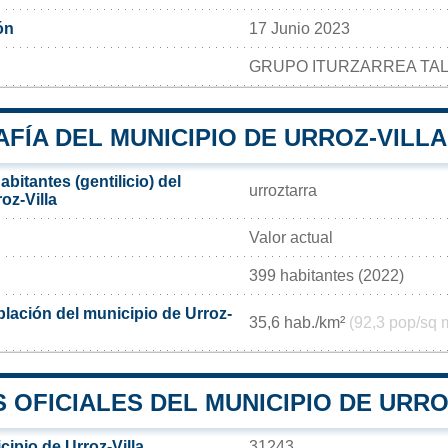
ón
17 Junio 2023
GRUPO ITURZARREA TA
FÍA DEL MUNICIPIO DE URROZ-VILLA
bitantes (gentilicio) del
urroztarra
oz-Villa
Valor actual
399 habitantes (2022)
lación del municipio de Urroz-
35,6 hab./km²
(92,3 pop/sq 
OFICIALES DEL MUNICIPIO DE URRO
ipio de Urroz-Villa
31243