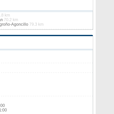
.8 km
án
70.2 km
ogroño-Agoncillo
79.3 km
:00
1:00