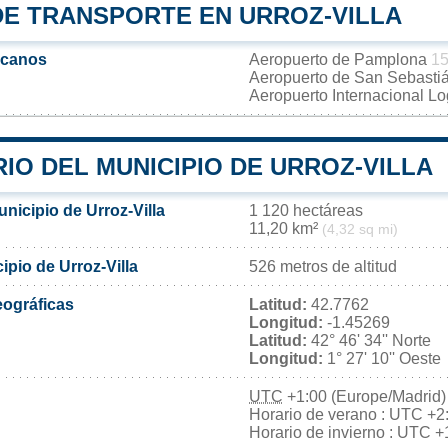
DE TRANSPORTE EN URROZ-VILLA
rcanos
Aeropuerto de Pamplona
15
Aeropuerto de San Sebasti
Aeropuerto Internacional L
IO DEL MUNICIPIO DE URROZ-VILLA
unicipio de Urroz-Villa
1 120 hectáreas
11,20 km²
(4,32 sq mi)
ipio de Urroz-Villa
526 metros de altitud
ográficas
Latitud:
42.7762
Longitud:
-1.45269
Latitud:
42° 46' 34'' Norte
Longitud:
1° 27' 10'' Oeste
UTC
+1:00 (Europe/Madrid)
Horario de verano : UTC +2
Horario de invierno : UTC +