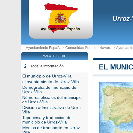
Urroz-
Ayuntamiento España >
Comunidad Foral de Navarra
>
Ayuntamien
MAPA DEL SITIO
EL MUNIC
Toda la información
El municipio de Urroz-Villa
el ayuntamiento de Urroz-Villa
Demografía del municipio de
Urroz-Villa
Números oficiales del municipio
de Urroz-Villa
División administrativa de Urroz-
Villa
Toponimia y traducción del
municipio de Urroz-Villa
Medios de transporte en Urroz-
Villa