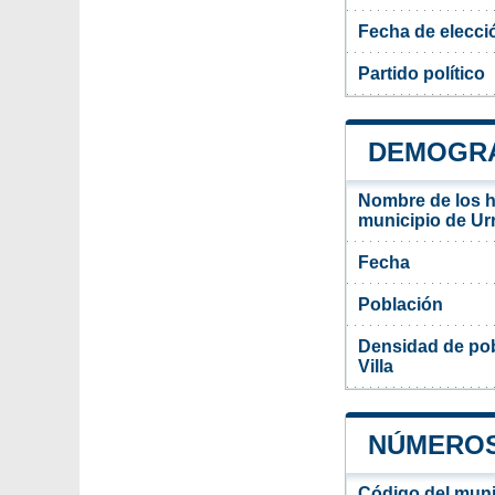
Fecha de elecci
Partido político
DEMOGRA
Nombre de los ha
municipio de Urr
Fecha
Población
Densidad de pob
Villa
NÚMEROS 
Código del munic