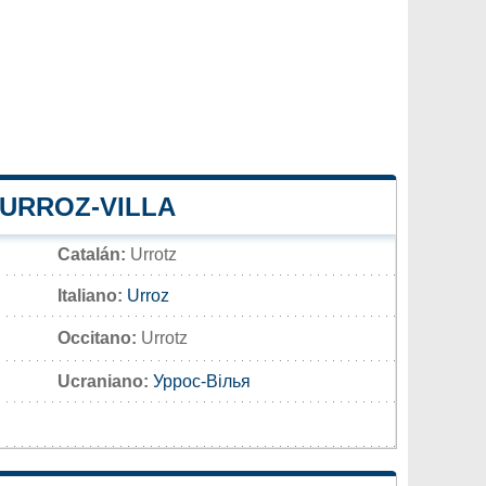
 URROZ-VILLA
Catalán:
Urrotz
Italiano:
Urroz
Occitano:
Urrotz
Ucraniano:
Уррос-Вілья