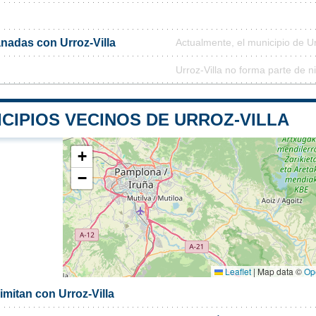
adas con Urroz-Villa
Actualmente, el municipio de U
Urroz-Villa no forma parte de 
CIPIOS VECINOS DE URROZ-VILLA
+
−
Leaflet
|
Map data ©
Op
imitan con Urroz-Villa