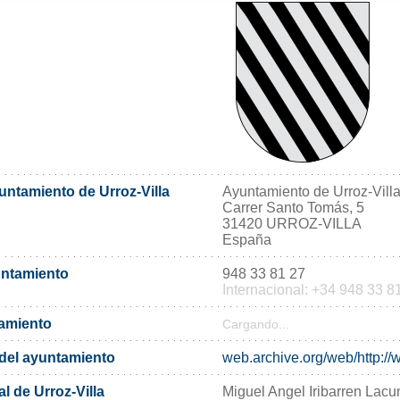
untamiento de Urroz-Villa
Ayuntamiento de Urroz-Vill
Carrer Santo Tomás, 5
31420 URROZ-VILLA
España
untamiento
948 33 81 27
Internacional: +34 948 33 8
tamiento
Cargando...
l del ayuntamiento
web.archive.org/web/http://w
l de Urroz-Villa
Miguel Angel Iribarren Lacu