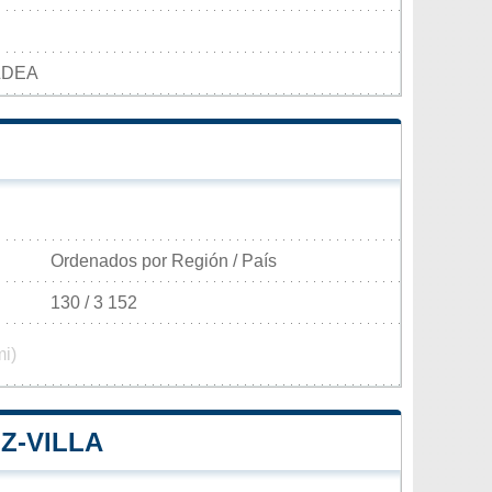
LDEA
Ordenados por Región / País
130 / 3 152
mi)
Z-VILLA