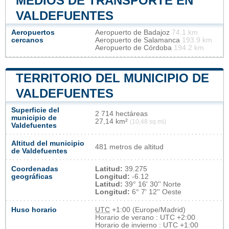
MEDIOS DE TRANSPORTE EN
VALDEFUENTES
Aeropuertos
Aeropuerto de Badajoz
74.1 km
cercanos
Aeropuerto de Salamanca
193.9 km
Aeropuerto de Córdoba
194.2 km
TERRITORIO DEL MUNICIPIO DE
VALDEFUENTES
Superficie del
2 714 hectáreas
municipio de
27,14 km²
(10,48 sq mi)
Valdefuentes
Altitud del municipio
481 metros de altitud
de Valdefuentes
Coordenadas
Latitud:
39.275
geográficas
Longitud:
-6.12
Latitud:
39° 16' 30'' Norte
Longitud:
6° 7' 12'' Oeste
Huso horario
UTC
+1:00 (Europe/Madrid)
Horario de verano : UTC +2:00
Horario de invierno : UTC +1:00