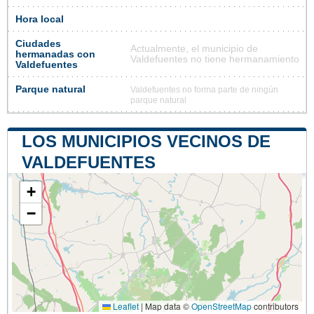
Hora local
Ciudades
Actualmente, el municipio de
hermanadas con
Valdefuentes no tiene hermanamiento
Valdefuentes
Parque natural
Valdefuentes no forma parte de ningún
parque natural
LOS MUNICIPIOS VECINOS DE
VALDEFUENTES
+
−
Leaflet
|
Map data ©
OpenStreetMap
contributors