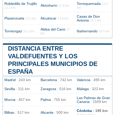
Robledillo de Trujillo
Torrequemada
13.2
Almoharín
12.9 km
12.2 km
km
Casas de Don
Plasenzuela
Alcuéscar
13.5 km
13.8 km
Antonio
15.2 km
Aldea del Cano
17
Torreorgaz
Ibahernando
16.1 km
18.5 km
km
DISTANCIA ENTRE
VALDEFUENTES Y LOS
PRINCIPALES MUNICIPIOS DE
ESPAÑA
Madrid
: 243 km
Barcelona
: 742 km
Valencia
: 495 km
Sevilla
: 211 km
Zaragoza
: 516 km
Málaga
: 322 km
Las Palmas de Gran
Murcia
: 457 km
Palma
: 755 km
Canaria
: 1509 km
Córdoba
: 195 km
Bilbao
: 517 km
Alicante
: 500 km
el más cerca