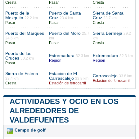
Cresta
Pasar
Cresta
Puerto de la
Puerto de Santa
Sierra de Santa
Mezquita
Cruz
Cruz
22.2 km
23.4 km
23.7 km
Pasar
Pasar
Cresta
Puerto del Marqués
Puerto del Moro
Sierra Bermeja
25.7
29.2
24.6 km
km
km
Pasar
Pasar
Cresta
Puerto de las
Estremadura
Extremadura
32.3 km
32.3 km
Cruces
30.2 km
Región
Región
Pasar
Sierra de Estena
Estación de El
Carrascalejo
33.8 km
Carrascalejo
33.4 km
33.8 km
Estación de ferrocarril
Cresta
Estación de ferrocarril
ACTIVIDADES Y OCIO EN LOS
ALREDEDORES DE
VALDEFUENTES
Campo de golf