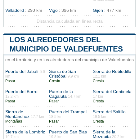
Valladolid
: 290 km
Vigo
: 396 km
Gijón
: 477 km
Distancia calculada en línea recta
LOS ALREDEDORES DEL
MUNICIPIO DE VALDEFUENTES
en el territorio y en los alrededores del municipio de Valdefuentes
Puerto del Jabalí
Sierra de San
Sierra de Robledillo
5.6
Cristóbal
km
9.9 km
12.1 km
Pasar
Cresta
Cresta
Puerto del Burro
Puerto de la
Sierra del Centinela
Cagaluta
12.2 km
14.7 km
17 km
Pasar
Pasar
Cresta
Sierra de
Puerto del Trampal
Sierra del Saltillo
Montánchez
17.7 km
18.5 km
19.5 km
Montañas
Pasar
Cresta
Sierra de la Lombriz
Puerto de San Blas
Sierra de la
Mezquita
19.7 km
19.8 km
20.2 km