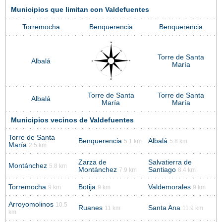
Municipios que limitan con Valdefuentes
Torremocha
Benquerencia
Benquerencia
Torre de Santa
Albalá
María
Torre de Santa
Torre de Santa
Albalá
María
María
Municipios vecinos de Valdefuentes
Torre de Santa
Benquerencia
Albalá
5.1 km
5.8 km
María
2.5 km
Zarza de
Salvatierra de
Montánchez
5.8 km
Montánchez
Santiago
7.9 km
8.4 km
Torremocha
Botija
Valdemorales
9 km
9 km
9 km
Arroyomolinos
10.5
Ruanes
Santa Ana
11 km
11.9 km
km