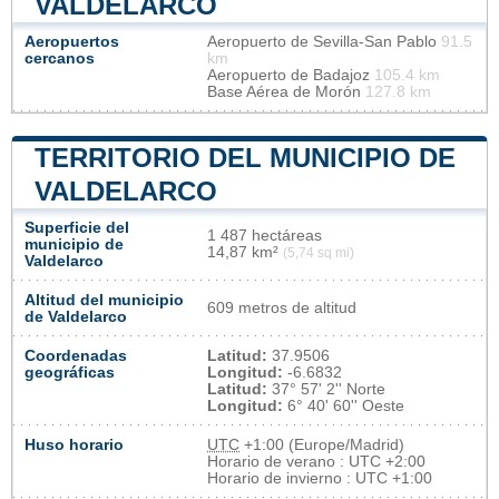
VALDELARCO
Aeropuertos
Aeropuerto de Sevilla-San Pablo
91.5
cercanos
km
Aeropuerto de Badajoz
105.4 km
Base Aérea de Morón
127.8 km
TERRITORIO DEL MUNICIPIO DE
VALDELARCO
Superficie del
1 487 hectáreas
municipio de
14,87 km²
(5,74 sq mi)
Valdelarco
Altitud del municipio
609 metros de altitud
de Valdelarco
Coordenadas
Latitud:
37.9506
geográficas
Longitud:
-6.6832
Latitud:
37° 57' 2'' Norte
Longitud:
6° 40' 60'' Oeste
Huso horario
UTC
+1:00 (Europe/Madrid)
Horario de verano : UTC +2:00
Horario de invierno : UTC +1:00