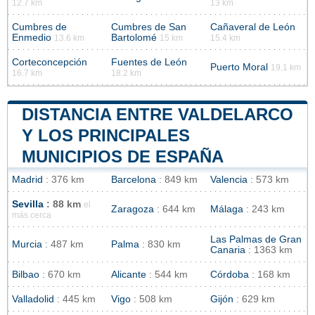
12.7 km
13 km
Cumbres de
Cumbres de San
Cañaveral de León
Enmedio
Bartolomé
13.6 km
15 km
15.4 km
Corteconcepción
Fuentes de León
Puerto Moral
19.1 km
16.7 km
18.2 km
DISTANCIA ENTRE VALDELARCO
Y LOS PRINCIPALES
MUNICIPIOS DE ESPAÑA
Madrid
: 376 km
Barcelona
: 849 km
Valencia
: 573 km
Sevilla
: 88 km
el
Zaragoza
: 644 km
Málaga
: 243 km
más cerca
Las Palmas de Gran
Murcia
: 487 km
Palma
: 830 km
Canaria
: 1363 km
Bilbao
: 670 km
Alicante
: 544 km
Córdoba
: 168 km
Valladolid
: 445 km
Vigo
: 508 km
Gijón
: 629 km