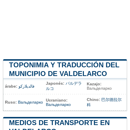
TOPONIMIA Y TRADUCCIÓN DEL
MUNICIPIO DE VALDELARCO
Japonés:
バルデラ
Kazajo:
árabe:
فالديلاركو
Вальделарко
ルコ
Chino:
巴尔德拉尔
Ucraniano:
Ruso:
Вальделарко
Вальделарко
科
MEDIOS DE TRANSPORTE EN