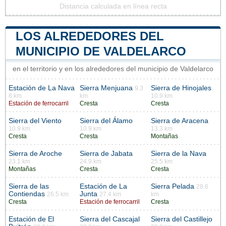
Distancia calculada en línea recta
LOS ALREDEDORES DEL
MUNICIPIO DE VALDELARCO
en el territorio y en los alrededores del municipio de Valdelarco
Estación de La Nava
Sierra Menjuana
Sierra de Hinojales
9.3
8 km
km
10.9 km
Estación de ferrocarril
Cresta
Cresta
Sierra del Viento
Sierra del Álamo
Sierra de Aracena
10.9 km
10.9 km
13.3 km
Cresta
Cresta
Montañas
Sierra de Aroche
Sierra de Jabata
Sierra de la Nava
23.1 km
24.9 km
25.5 km
Montañas
Cresta
Cresta
Sierra de las
Estación de La
Sierra Pelada
28.6
Contiendas
Junta
26.5 km
27.4 km
km
Cresta
Estación de ferrocarril
Cresta
Estación de El
Sierra del Cascajal
Sierra del Castillejo