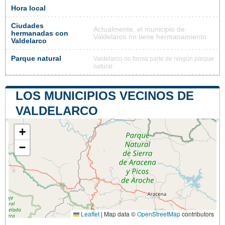
Hora local
Ciudades
Actualmente, el municipio de
hermanadas con
Valdelarco no tiene hermanamiento
Valdelarco
Parque natural
Valdelarco no forma parte de ningún parque
natural
LOS MUNICIPIOS VECINOS DE
VALDELARCO
+
−
Leaflet
|
Map data ©
OpenStreetMap
contributors