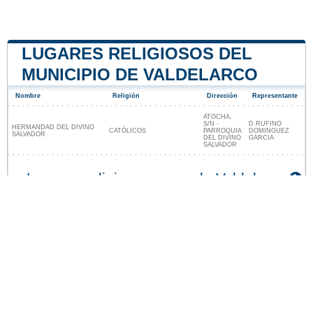
LUGARES RELIGIOSOS DEL
MUNICIPIO DE VALDELARCO
Nombre
Religión
Dirección
Representante
ATOCHA,
S/N -
D.RUFINO
HERMANDAD DEL DIVINO
CATÓLICOS
PARROQUIA
DOMINGUEZ
SALVADOR
DEL DIVINO
GARCIA
SALVADOR
Lugares religiosos cerca de Valdelarco
Nuestro sitio no está afiliado ni patrocinado por
ninguna entidad gubernamental de España. Somos
una empresa independiente enfocada en brindar
información valiosa a los ciudadanos y residentes del
país.
Menciones legales
|
Actualizar los datos
|
Contacto
|
Ciudades y pueblos del mundo
| Copyright © 2026