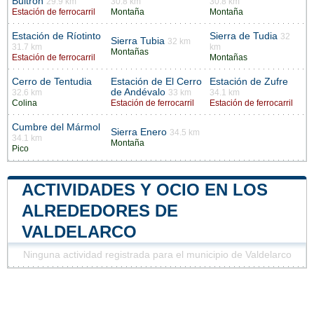
Buitrón
29.9 km
30.8 km
30.8 km
Estación de ferrocarril
Montaña
Montaña
Estación de Ríotinto
Sierra de Tudia
32
Sierra Tubia
32 km
31.7 km
km
Montañas
Estación de ferrocarril
Montañas
Cerro de Tentudia
Estación de El Cerro
Estación de Zufre
de Andévalo
32.6 km
33 km
34.1 km
Colina
Estación de ferrocarril
Estación de ferrocarril
Cumbre del Mármol
Sierra Enero
34.5 km
34.1 km
Montaña
Pico
ACTIVIDADES Y OCIO EN LOS
ALREDEDORES DE
VALDELARCO
Ninguna actividad registrada para el municipio de Valdelarco