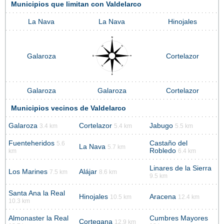
Municipios que limitan con Valdelarco
La Nava
La Nava
Hinojales
Galaroza
Cortelazor
Galaroza
Galaroza
Cortelazor
Municipios vecinos de Valdelarco
Galaroza
Cortelazor
Jabugo
3.4 km
5.4 km
5.5 km
Fuenteheridos
Castaño del
5.6
La Nava
5.7 km
Robledo
km
6.4 km
Linares de la Sierra
Los Marines
Alájar
7.5 km
8.6 km
9.5 km
Santa Ana la Real
Hinojales
Aracena
10.5 km
12.4 km
10.3 km
Almonaster la Real
Cumbres Mayores
Cortegana
12.9 km