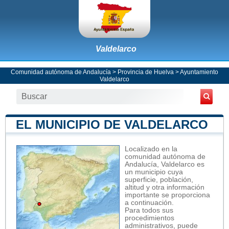
Valdelarco
Comunidad autónoma de Andalucía
>
Provincia de Huelva
>
Ayuntamiento
Valdelarco
EL MUNICIPIO DE VALDELARCO
Localizado en la
comunidad autónoma de
Andalucía, Valdelarco es
un municipio cuya
superficie, población,
altitud y otra información
importante se proporciona
a continuación.
Para todos sus
procedimientos
administrativos, puede