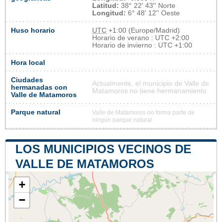
Latitud:
38° 22' 43'' Norte
Longitud:
6° 48' 12'' Oeste
Huso horario
UTC
+1:00 (Europe/Madrid)
Horario de verano : UTC +2:00
Horario de invierno : UTC +1:00
Hora local
Ciudades
Actualmente, el municipio de Valle de
hermanadas con
Matamoros no tiene hermanamiento
Valle de Matamoros
Parque natural
Valle de Matamoros no forma parte de
ningún parque natural
LOS MUNICIPIOS VECINOS DE
VALLE DE MATAMOROS
+
−