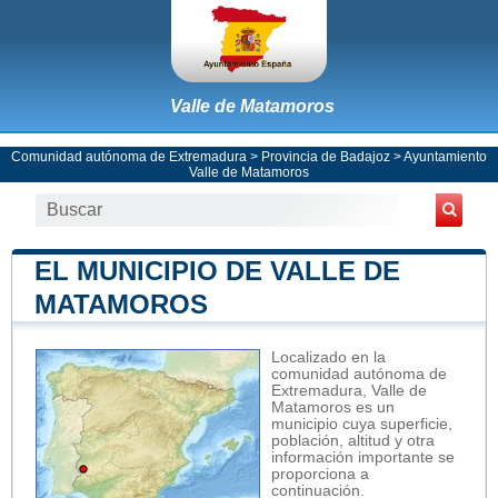
Valle de Matamoros
Comunidad autónoma de Extremadura
>
Provincia de Badajoz
>
Ayuntamiento
Valle de Matamoros
EL MUNICIPIO DE VALLE DE
MATAMOROS
Localizado en la
comunidad autónoma de
Extremadura, Valle de
Matamoros es un
municipio cuya superficie,
población, altitud y otra
información importante se
proporciona a
continuación.