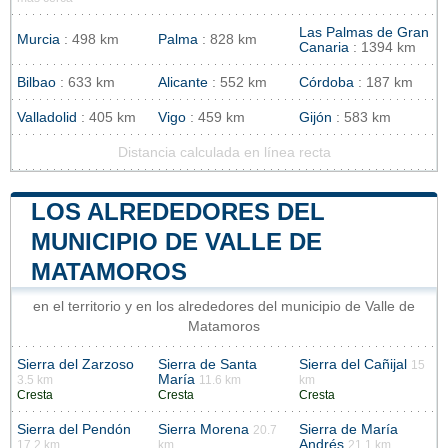
Las Palmas de Gran
Murcia
: 498 km
Palma
: 828 km
Canaria
: 1394 km
Bilbao
: 633 km
Alicante
: 552 km
Córdoba
: 187 km
Valladolid
: 405 km
Vigo
: 459 km
Gijón
: 583 km
Distancia calculada en línea recta
LOS ALREDEDORES DEL
MUNICIPIO DE VALLE DE
MATAMOROS
en el territorio y en los alrededores del municipio de Valle de
Matamoros
Sierra del Zarzoso
Sierra de Santa
Sierra del Cañijal
15
María
3.5 km
11.6 km
km
Cresta
Cresta
Cresta
Sierra del Pendón
Sierra Morena
Sierra de María
20.7
Andrés
17.2 km
km
21.1 km