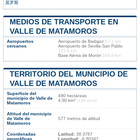
莫罗斯
MEDIOS DE TRANSPORTE EN
VALLE DE MATAMOROS
Aeropuertos
Aeropuerto de Badajoz
57.1 km
cercanos
Aeropuerto de Sevilla-San Pablo
133.6 km
Base Aérea de Morón
169.9 km
TERRITORIO DEL MUNICIPIO DE
VALLE DE MATAMOROS
Superficie del
490 hectáreas
municipio de Valle de
4,90 km²
(1,89 sq mi)
Matamoros
Altitud del municipio
de Valle de
577 metros de altitud
Matamoros
Coordenadas
Latitud:
38.3787
geográficas
Longitud:
-6.80347