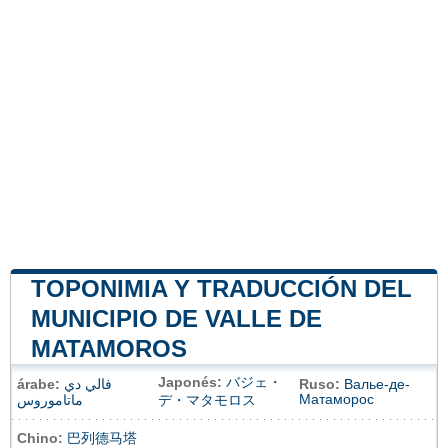
TOPONIMIA Y TRADUCCIÓN DEL
MUNICIPIO DE VALLE DE
MATAMOROS
Japonés:
バジェ・
árabe:
فالي دي
Ruso:
Валье-де-
Матаморос
ماتاموروس
デ・マタモロス
Chino:
巴列德马塔