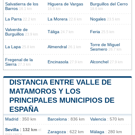
Salvatierra de los
Higuera de Vargas
Burguillos del Cerro
Barros
16.1 km
16.6 km
18.6 km
La Parra
La Morera
Nogales
22.2 km
22.6 km
23.5 km
Valverde de
Táliga
Feria
24.7 km
25.5 km
Burguillos
23.9 km
Torre de Miguel
La Lapa
Almendral
25.8 km
26.1 km
Sesmero
26.7 km
Fregenal de la
Encinasola
Alconchel
27.9 km
27.9 km
Sierra
27.3 km
DISTANCIA ENTRE VALLE DE
MATAMOROS Y LOS
PRINCIPALES MUNICIPIOS DE
ESPAÑA
Madrid
: 350 km
Barcelona
: 836 km
Valencia
: 570 km
Sevilla
: 132 km
el
Zaragoza
: 622 km
Málaga
: 280 km
más cerca