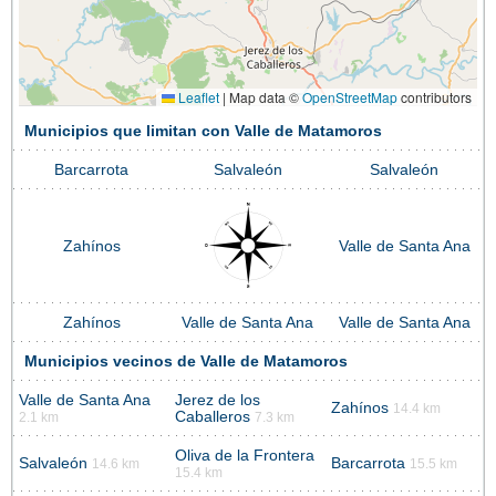
Leaflet
|
Map data ©
OpenStreetMap
contributors
Municipios que limitan con Valle de Matamoros
Barcarrota
Salvaleón
Salvaleón
Zahínos
Valle de Santa Ana
Zahínos
Valle de Santa Ana
Valle de Santa Ana
Municipios vecinos de Valle de Matamoros
Valle de Santa Ana
Jerez de los
Zahínos
14.4 km
Caballeros
2.1 km
7.3 km
Oliva de la Frontera
Salvaleón
Barcarrota
14.6 km
15.5 km
15.4 km