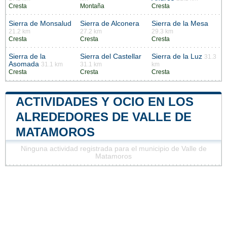
Cresta
Montaña
Cresta
Sierra de Monsalud
Sierra de Alconera
Sierra de la Mesa
21.2 km
27.2 km
29.3 km
Cresta
Cresta
Cresta
Sierra de la
Sierra del Castellar
Sierra de la Luz
31.3
Asomada
31.1 km
31.1 km
km
Cresta
Cresta
Cresta
ACTIVIDADES Y OCIO EN LOS
ALREDEDORES DE VALLE DE
MATAMOROS
Ninguna actividad registrada para el municipio de Valle de
Matamoros