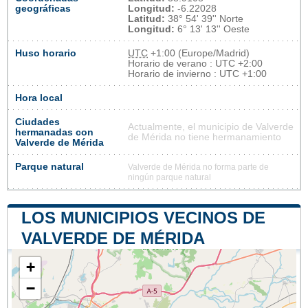
geográficas
Longitud:
-6.22028
Latitud:
38° 54' 39'' Norte
Longitud:
6° 13' 13'' Oeste
Huso horario
UTC
+1:00 (Europe/Madrid)
Horario de verano : UTC +2:00
Horario de invierno : UTC +1:00
Hora local
Ciudades
Actualmente, el municipio de Valverde
hermanadas con
de Mérida no tiene hermanamiento
Valverde de Mérida
Parque natural
Valverde de Mérida no forma parte de
ningún parque natural
LOS MUNICIPIOS VECINOS DE
VALVERDE DE MÉRIDA
+
−