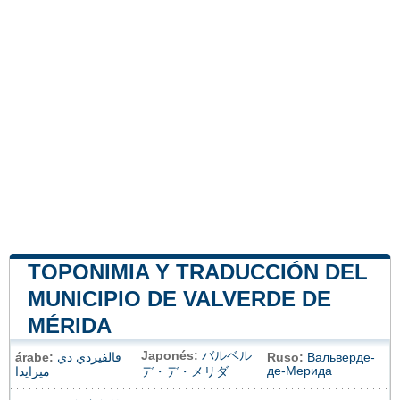
TOPONIMIA Y TRADUCCIÓN DEL
MUNICIPIO DE VALVERDE DE
MÉRIDA
Japonés:
バルベル
árabe:
فالفيردي دي
Ruso:
Вальверде-
де-Мерида
ميرايدا
デ・デ・メリダ