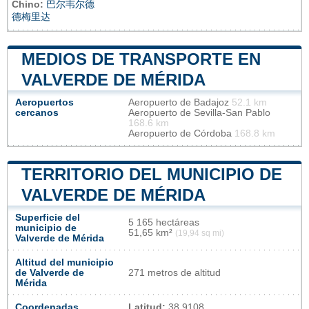
Chino:
巴尔韦尔德
德梅里达
MEDIOS DE TRANSPORTE EN
VALVERDE DE MÉRIDA
Aeropuertos
Aeropuerto de Badajoz
52.1 km
cercanos
Aeropuerto de Sevilla-San Pablo
168.6 km
Aeropuerto de Córdoba
168.8 km
TERRITORIO DEL MUNICIPIO DE
VALVERDE DE MÉRIDA
Superficie del
5 165 hectáreas
municipio de
51,65 km²
(19,94 sq mi)
Valverde de Mérida
Altitud del municipio
de Valverde de
271 metros de altitud
Mérida
Coordenadas
Latitud:
38.9108