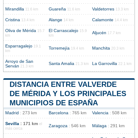
Mirandilla
Guareña
Valdetorres
11.6 km
11.6 km
13.3 km
Cristina
Alange
Calamonte
13.4 km
14 km
14.4 km
Oliva de Mérida
El Carrascalejo
15.7
15.9
Aljucén
17.7 km
km
km
Esparragalejo
19.1
Torremejía
Manchita
19.4 km
20.3 km
km
Arroyo de San
Santa Amalia
La Garrovilla
21.3 km
22.1 km
Serván
21.3 km
DISTANCIA ENTRE VALVERDE
DE MÉRIDA Y LOS PRINCIPALES
MUNICIPIOS DE ESPAÑA
Madrid
: 273 km
Barcelona
: 765 km
Valencia
: 508 km
Sevilla
: 171 km
el
Zaragoza
: 546 km
Málaga
: 291 km
más cerca