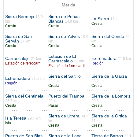
Mérida
Sierra Bermeja
Sierra de Peñas
13.9
La Sierra
17 km
Blancas
km
14.9 km
Cresta
Cresta
Cresta
Sierra de San
Sierra de Yelves
Sierra del Conde
19.6
20
Serván
17 km
km
km
Cresta
Cresta
Cresta
Estación de El
Carrascalejo
Extremadura
21 km
21.5 km
Carrascalejo
21 km
Estación de ferrocarril
Región
Estación de ferrocarril
Sierra del Saltillo
Sierra de la Garza
Estremadura
21.5 km
22.9 km
23.2 km
Región
Cresta
Cresta
Sierra del Centinela
Puerto del Trampal
Sierra de la Lombriz
26.7 km
29 km
29.3 km
Cresta
Pasar
Cresta
Sierra de Utrera
Sierra de la Ortiga
30.7
Isla Teresa
29.4 km
km
31 km
Isla
Cresta
Cresta
Puerto de San Blas
Sierra de la Lapa
Tierra de Barros
32.1