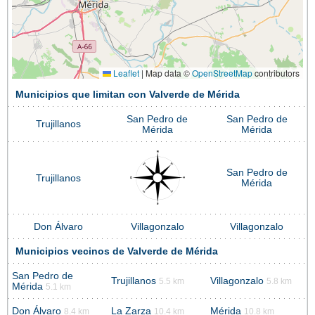
Leaflet
|
Map data ©
OpenStreetMap
contributors
Municipios que limitan con Valverde de Mérida
San Pedro de
San Pedro de
Trujillanos
Mérida
Mérida
San Pedro de
Trujillanos
Mérida
Don Álvaro
Villagonzalo
Villagonzalo
Municipios vecinos de Valverde de Mérida
San Pedro de
Trujillanos
Villagonzalo
5.5 km
5.8 km
Mérida
5.1 km
Don Álvaro
La Zarza
Mérida
8.4 km
10.4 km
10.8 km