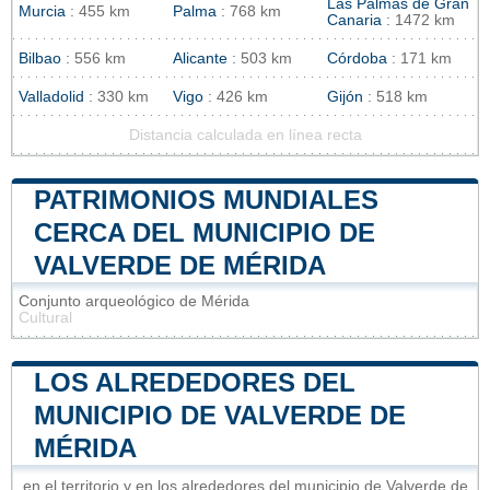
Las Palmas de Gran
Murcia
: 455 km
Palma
: 768 km
Canaria
: 1472 km
Bilbao
: 556 km
Alicante
: 503 km
Córdoba
: 171 km
Valladolid
: 330 km
Vigo
: 426 km
Gijón
: 518 km
Distancia calculada en línea recta
PATRIMONIOS MUNDIALES
CERCA DEL MUNICIPIO DE
VALVERDE DE MÉRIDA
Conjunto arqueológico de Mérida
Cultural
LOS ALREDEDORES DEL
MUNICIPIO DE VALVERDE DE
MÉRIDA
en el territorio y en los alrededores del municipio de Valverde de