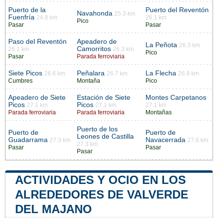
Puerto de la
Puerto del Reventón
Navahonda
25.3 km
Fuenfría
24.8 km
26.1 km
Pico
Pasar
Pasar
Paso del Reventón
Apeadero de
La Peñota
26.3 km
Camorritos
26.1 km
26.3 km
Pico
Pasar
Parada ferroviaria
Siete Picos
Peñalara
La Flecha
26.6 km
26.7 km
26.9 km
Cumbres
Montaña
Pico
Apeadero de Siete
Estación de Siete
Montes Carpetanos
Picos
Picos
27.1 km
27.1 km
27.1 km
Parada ferroviaria
Parada ferroviaria
Montañas
Puerto de los
Puerto de
Puerto de
Leones de Castilla
Guadarrama
Navacerrada
27.3 km
27.6 km
27.3 km
Pasar
Pasar
Pasar
ACTIVIDADES Y OCIO EN LOS
ALREDEDORES DE VALVERDE
DEL MAJANO