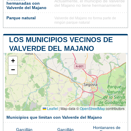
Actualmente, el municipio de Valverde
hermanadas con
del Majano no tiene hermanamiento
Valverde del Majano
Parque natural
Valverde del Majano no forma parte de
ningún parque natural
LOS MUNICIPIOS VECINOS DE
VALVERDE DEL MAJANO
+
−
Leaflet
|
Map data ©
OpenStreetMap
contributors
Municipios que limitan con Valverde del Majano
Hontanares de
Garcillán
Garcillán