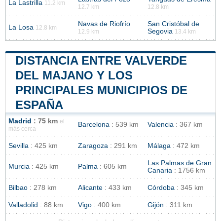
La Lastrilla
11.2 km
12.7 km
12.8 km
Navas de Riofrío
San Cristóbal de
La Losa
12.8 km
Segovia
12.9 km
13.4 km
DISTANCIA ENTRE VALVERDE
DEL MAJANO Y LOS
PRINCIPALES MUNICIPIOS DE
ESPAÑA
Madrid
: 75 km
el
Barcelona
: 539 km
Valencia
: 367 km
más cerca
Sevilla
: 425 km
Zaragoza
: 291 km
Málaga
: 472 km
Las Palmas de Gran
Murcia
: 425 km
Palma
: 605 km
Canaria
: 1756 km
Bilbao
: 278 km
Alicante
: 433 km
Córdoba
: 345 km
Valladolid
: 88 km
Vigo
: 400 km
Gijón
: 311 km