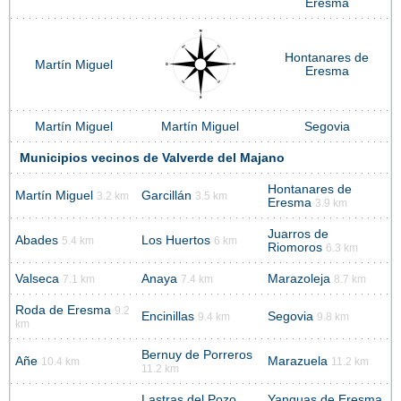
Eresma
Hontanares de
Martín Miguel
Eresma
Martín Miguel
Martín Miguel
Segovia
Municipios vecinos de Valverde del Majano
Hontanares de
Martín Miguel
Garcillán
3.2 km
3.5 km
Eresma
3.9 km
Juarros de
Abades
Los Huertos
5.4 km
6 km
Riomoros
6.3 km
Valseca
Anaya
Marazoleja
7.1 km
7.4 km
8.7 km
Roda de Eresma
9.2
Encinillas
Segovia
9.4 km
9.8 km
km
Bernuy de Porreros
Añe
Marazuela
10.4 km
11.2 km
11.2 km
Lastras del Pozo
Yanguas de Eresma