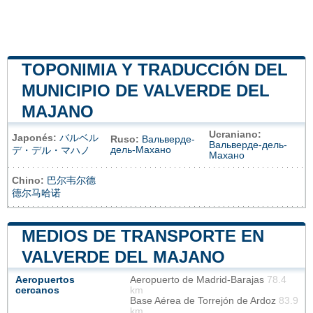
TOPONIMIA Y TRADUCCIÓN DEL
MUNICIPIO DE VALVERDE DEL
MAJANO
Ucraniano:
Japonés:
バルベル
Ruso:
Вальверде-
Вальверде-дель-
дель-Махано
デ・デル・マハノ
Махано
Chino:
巴尔韦尔德
德尔马哈诺
MEDIOS DE TRANSPORTE EN
VALVERDE DEL MAJANO
Aeropuertos
Aeropuerto de Madrid-Barajas
78.4
cercanos
km
Base Aérea de Torrejón de Ardoz
83.9
km