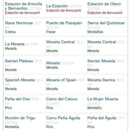
Estación de Armuña
Estación de Otero
La Estación
15.9 km
y Bernardos
15.7 km
15.9 km
Estación de ferrocarril
Estación de ferrocarril
Estación de ferrocarril
Nava Hermosa
Puerto de Pasapán
Sierra del Quintanar
19.7
km
20.1 km
20.1 km
Colina
Pasar
Montañas
Meseta Central
Meseta Central
20.3
20.3
La Meseta
20.3 km
km
km
Meseta
Meseta
Meseta
Iberian Plateau
Iberian Meseta
20.3
20.3
Meseta
20.3 km
km
km
Meseta
Meseta
Meseta
Spanish Meseta
Meseta of Spain
Meseta Iberica
20.3
20.3
20.3
km
km
km
Meseta
Meseta
Meseta
Peña del Oso
Cerro del Caloco
La Mujer Muerta
20.8
km
21.3 km
21.6 km
Pico
Pico
Montaña
Montón de Trigo
Cerro Peña Águila
Peña del Águila
24.7
22.5 km
24.7 km
km
Montaña
Pico
Pico