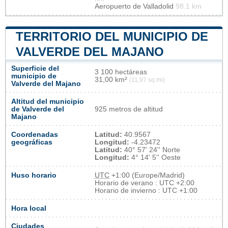
Aeropuerto de Valladolid
98.1 km
TERRITORIO DEL MUNICIPIO DE
VALVERDE DEL MAJANO
Superficie del
3 100 hectáreas
municipio de
31,00 km²
(11,97 sq mi)
Valverde del Majano
Altitud del municipio
de Valverde del
925 metros de altitud
Majano
Coordenadas
Latitud:
40.9567
geográficas
Longitud:
-4.23472
Latitud:
40° 57' 24'' Norte
Longitud:
4° 14' 5'' Oeste
Huso horario
UTC
+1:00 (Europe/Madrid)
Horario de verano : UTC +2:00
Horario de invierno : UTC +1:00
Hora local
Ciudades