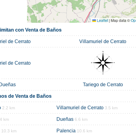
Leaflet
|
Map data ©
Op
limitan con Venta de Baños
riel de Cerrato
Villamuriel de Cerrato
riel de Cerrato
Dueñas
Tariego de Cerrato
nos de Venta de Baños
o
Villamuriel de Cerrato
2.2 km
3.5 km
Dueñas
.4 km
6.6 km
Palencia
10.3 km
10.6 km