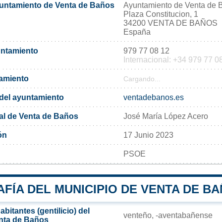
yuntamiento de Venta de Baños
Ayuntamiento de Venta de 
Plaza Constitucion, 1
34200 VENTA DE BAÑOS
España
untamiento
979 77 08 12
Internacional: +34 979 77 0
tamiento
Cargando...
l del ayuntamiento
ventadebanos.es
al de Venta de Baños
José María López Acero
ón
17 Junio 2023
PSOE
FÍA DEL MUNICIPIO DE VENTA DE B
bitantes (gentilicio) del
venteño, -aventabañense
nta de Baños