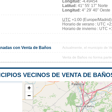
Longitud:
-4.49454
Latitud:
41° 55' 17'' Norte
Longitud:
4° 29' 40'' Oeste
UTC
+1:00 (Europe/Madrid)
Horario de verano : UTC +2
Horario de invierno : UTC +
nadas con Venta de Baños
Actualmente, el municipio de 
Venta de Baños no forma parte
CIPIOS VECINOS DE VENTA DE BAÑO
+
−