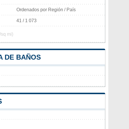
Ordenados por Región / País
41 / 1 073
/sq mi)
A DE BAÑOS
S