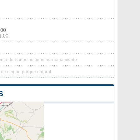
:00
1:00
Venta de Baños no tiene hermanamiento
 de ningún parque natural
S