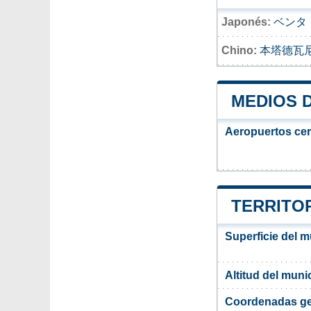
Japonés:
ベンタ
Chino:
本塔德瓦
MEDIOS 
Aeropuertos ce
TERRITOR
Superficie del 
Altitud del mun
Coordenadas ge