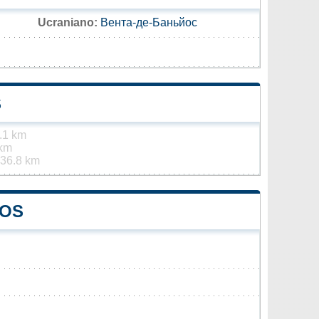
Ucraniano:
Вента-де-Баньйос
S
.1 km
 km
36.8 km
ÑOS