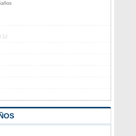
Baños
8 12
AÑOS