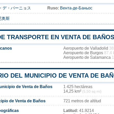
・デ・バーニョス
Ruso:
Вента-де-Баньос
尼奥斯
DE TRANSPORTE EN VENTA DE BAÑO
rcanos
Aeropuerto de Valladolid
38
Aeropuerto de Burgos
87.4
Aeropuerto de Salamanca
1
IO DEL MUNICIPIO DE VENTA DE BA
municipio de Venta de Baños
1 425 hectáreas
14,25 km²
(5,50 sq mi)
icipio de Venta de Baños
721 metros de altitud
ográficas
Latitud:
41.9214