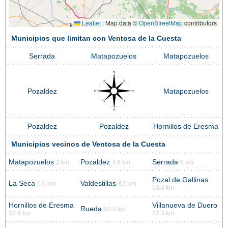
Leaflet
|
Map data ©
OpenStreetMap
contributors
Municipios que limitan con Ventosa de la Cuesta
Serrada
Matapozuelos
Matapozuelos
Pozaldez
Matapozuelos
Pozaldez
Pozaldez
Hornillos de Eresma
Municipios vecinos de Ventosa de la Cuesta
Matapozuelos
Pozaldez
Serrada
3 km
4.6 km
6 km
Pozal de Gallinas
La Seca
Valdestillas
6.6 km
8.6 km
10.4 km
Hornillos de Eresma
Villanueva de Duero
Rueda
10.8 km
10.4 km
12.3 km