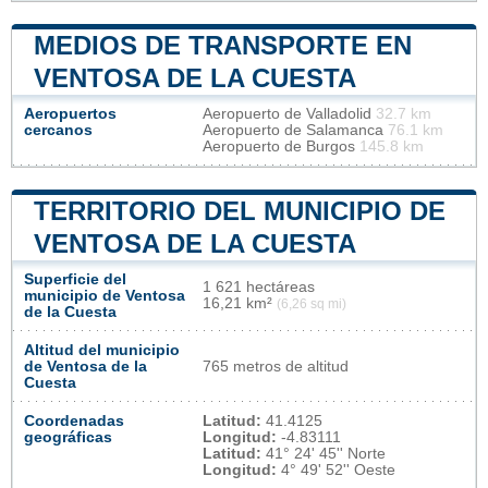
MEDIOS DE TRANSPORTE EN
VENTOSA DE LA CUESTA
Aeropuertos
Aeropuerto de Valladolid
32.7 km
cercanos
Aeropuerto de Salamanca
76.1 km
Aeropuerto de Burgos
145.8 km
TERRITORIO DEL MUNICIPIO DE
VENTOSA DE LA CUESTA
Superficie del
1 621 hectáreas
municipio de Ventosa
16,21 km²
(6,26 sq mi)
de la Cuesta
Altitud del municipio
de Ventosa de la
765 metros de altitud
Cuesta
Coordenadas
Latitud:
41.4125
geográficas
Longitud:
-4.83111
Latitud:
41° 24' 45'' Norte
Longitud:
4° 49' 52'' Oeste