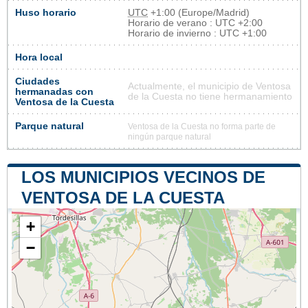
Huso horario
UTC
+1:00 (Europe/Madrid)
Horario de verano : UTC +2:00
Horario de invierno : UTC +1:00
Hora local
Ciudades
Actualmente, el municipio de Ventosa
hermanadas con
de la Cuesta no tiene hermanamiento
Ventosa de la Cuesta
Parque natural
Ventosa de la Cuesta no forma parte de
ningún parque natural
LOS MUNICIPIOS VECINOS DE
VENTOSA DE LA CUESTA
+
−