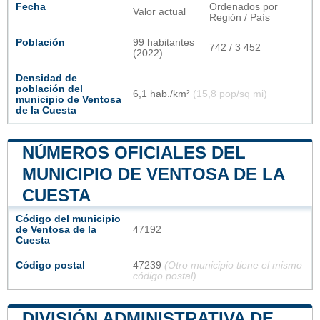
Fecha
Ordenados por
Valor actual
Región / País
Población
99 habitantes
742 / 3 452
(2022)
Densidad de
población del
6,1 hab./km²
(15,8 pop/sq mi)
municipio de Ventosa
de la Cuesta
NÚMEROS OFICIALES DEL
MUNICIPIO DE VENTOSA DE LA
CUESTA
Código del municipio
de Ventosa de la
47192
Cuesta
Código postal
47239
(Otro municipio tiene el mismo
código postal)
DIVISIÓN ADMINISTRATIVA DE