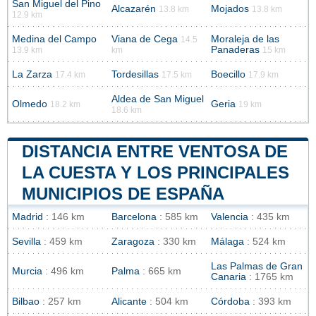
San Miguel del Pino
Alcazarén
Mojados
13.8 km
13.8 km
12.9 km
Medina del Campo
Viana de Cega
Moraleja de las
14.5
Panaderas
13.9 km
km
15 km
La Zarza
Tordesillas
Boecillo
17.4 km
17.5 km
17.9 km
Aldea de San Miguel
Olmedo
Geria
18.2 km
19 km
18.6 km
DISTANCIA ENTRE VENTOSA DE
LA CUESTA Y LOS PRINCIPALES
MUNICIPIOS DE ESPAÑA
Madrid
: 146 km
Barcelona
: 585 km
Valencia
: 435 km
Sevilla
: 459 km
Zaragoza
: 330 km
Málaga
: 524 km
Las Palmas de Gran
Murcia
: 496 km
Palma
: 665 km
Canaria
: 1765 km
Bilbao
: 257 km
Alicante
: 504 km
Córdoba
: 393 km