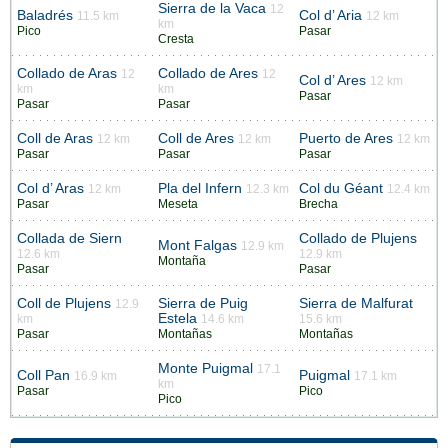
Sierra de la Vaca
12
Baladrés
Col d’ Aria
11.5 km
12 km
km
Pico
Pasar
Cresta
Collado de Aras
Collado de Ares
12
12
Col d’ Ares
12 km
km
km
Pasar
Pasar
Pasar
Coll de Aras
Coll de Ares
Puerto de Ares
12 km
12 km
12 km
Pasar
Pasar
Pasar
Col d’ Aras
Pla del Infern
Col du Géant
12 km
12.3 km
12.4 km
Pasar
Meseta
Brecha
Collada de Siern
Collado de Plujens
Mont Falgas
12.9 km
12.6 km
12.9 km
Montaña
Pasar
Pasar
Coll de Plujens
Sierra de Puig
Sierra de Malfurat
12.9
Estela
km
14.6 km
15.6 km
Pasar
Montañas
Montañas
Monte Puigmal
17.1
Coll Pan
Puigmal
16.9 km
17.1 km
km
Pasar
Pico
Pico