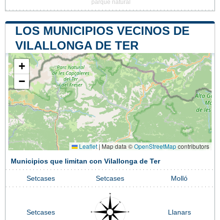
parque natural
LOS MUNICIPIOS VECINOS DE
VILALLONGA DE TER
+
−
Leaflet
|
Map data ©
OpenStreetMap
contributors
Municipios que limitan con Vilallonga de Ter
Setcases
Setcases
Molló
Setcases
Llanars