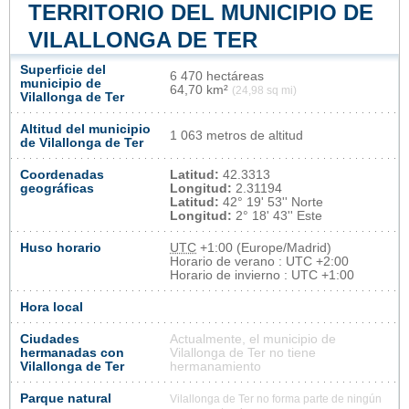
TERRITORIO DEL MUNICIPIO DE
VILALLONGA DE TER
Superficie del
6 470 hectáreas
municipio de
64,70 km²
(24,98 sq mi)
Vilallonga de Ter
Altitud del municipio
1 063 metros de altitud
de Vilallonga de Ter
Coordenadas
Latitud:
42.3313
geográficas
Longitud:
2.31194
Latitud:
42° 19' 53'' Norte
Longitud:
2° 18' 43'' Este
Huso horario
UTC
+1:00 (Europe/Madrid)
Horario de verano : UTC +2:00
Horario de invierno : UTC +1:00
Hora local
Ciudades
Actualmente, el municipio de
hermanadas con
Vilallonga de Ter no tiene
Vilallonga de Ter
hermanamiento
Parque natural
Vilallonga de Ter no forma parte de ningún