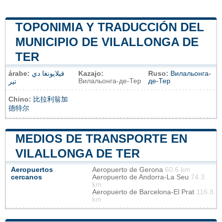
TOPONIMIA Y TRADUCCIÓN DEL
MUNICIPIO DE VILALLONGA DE
TER
árabe:
فيلايونغا دي
Kazajo:
Ruso:
Вилальонга-
Вилальонга-де-Тер
де-Тер
تير
Chino:
比拉利翁加
德特尔
MEDIOS DE TRANSPORTE EN
VILALLONGA DE TER
Aeropuertos
Aeropuerto de Gerona
60.6 km
cercanos
Aeropuerto de Andorra-La Seu
74.3
km
Aeropuerto de Barcelona-El Prat
116.8
km