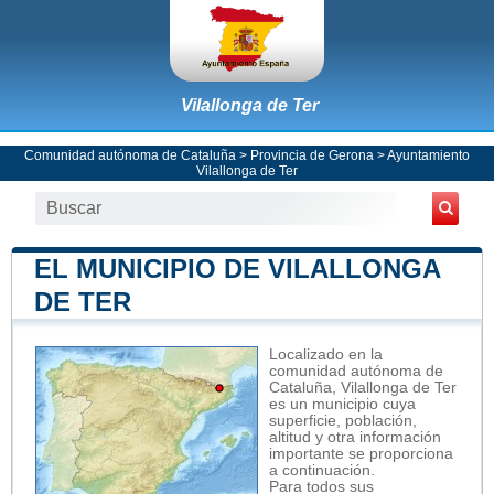
Vilallonga de Ter
Comunidad autónoma de Cataluña
>
Provincia de Gerona
>
Ayuntamiento
Vilallonga de Ter
EL MUNICIPIO DE VILALLONGA
DE TER
Localizado en la
comunidad autónoma de
Cataluña, Vilallonga de Ter
es un municipio cuya
superficie, población,
altitud y otra información
importante se proporciona
a continuación.
Para todos sus