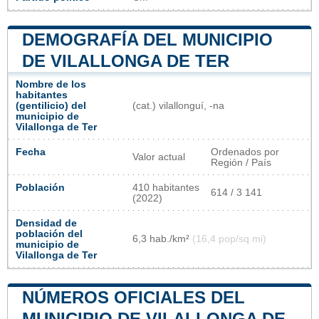
DEMOGRAFÍA DEL MUNICIPIO
DE VILALLONGA DE TER
Nombre de los
habitantes
(gentilicio) del
(cat.) vilallonguí, -na
municipio de
Vilallonga de Ter
Fecha
Ordenados por
Valor actual
Región / País
Población
410 habitantes
614 / 3 141
(2022)
Densidad de
población del
6,3 hab./km²
(16,4 pop/sq mi)
municipio de
Vilallonga de Ter
NÚMEROS OFICIALES DEL
MUNICIPIO DE VILALLONGA DE