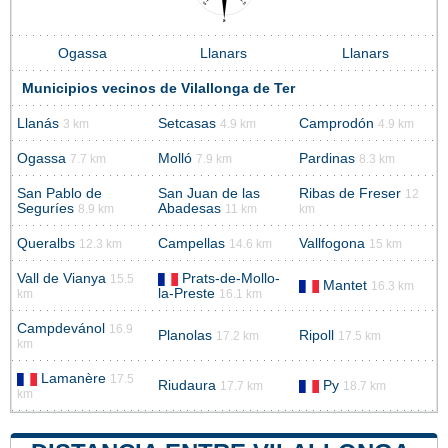
Ogassa
Llanars
Llanars
Municipios vecinos de Vilallonga de Ter
Llanás
Setcasas
Camprodón
3 km
4.9 km
4.9 km
Ogassa
Molló
Pardinas
7.7 km
7.9 km
8.3 km
San Pablo de
San Juan de las
Ribas de Freser
12
Seguríes
Abadesas
8.9 km
11 km
km
Queralbs
Campellas
Vallfogona
12.3 km
14.6 km
15 km
Vall de Vianya
Prats-de-Mollo-
15.5
Mantet
16.3 km
la-Preste
km
16.1 km
Campdevánol
16.9
Planolas
Ripoll
17.2 km
17.5 km
km
Lamanère
17.5
Riudaura
Py
17.7 km
18.7 km
km