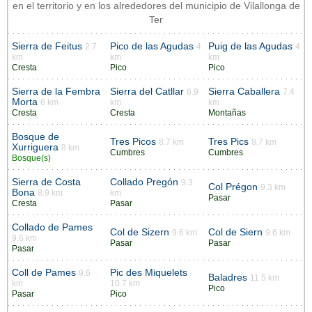
en el territorio y en los alrededores del municipio de Vilallonga de
Ter
Sierra de Feitus
Pico de las Agudas
Puig de las Agudas
2.7
4
4
km
km
km
Cresta
Pico
Pico
Sierra de la Fembra
Sierra del Catllar
Sierra Caballera
6.9
7.4
Morta
6 km
km
km
Cresta
Cresta
Montañas
Bosque de
Tres Picos
Tres Pics
8.7 km
8.7 km
Xurriguera
8 km
Cumbres
Cumbres
Bosque(s)
Sierra de Costa
Collado Pregón
9.3
Col Prégon
9.3 km
Bona
8.9 km
km
Pasar
Cresta
Pasar
Collado de Pames
Col de Sizern
Col de Siern
9.6 km
9.6 km
9.6 km
Pasar
Pasar
Pasar
Coll de Pames
Pic des Miquelets
9.6
Baladres
11.5 km
km
10.7 km
Pico
Pasar
Pico