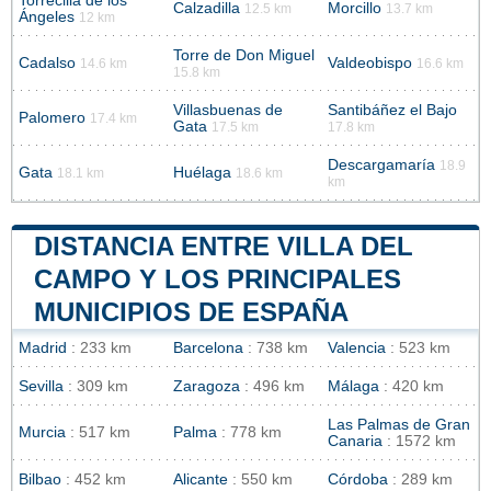
Torrecilla de los
Calzadilla
Morcillo
12.5 km
13.7 km
Ángeles
12 km
Torre de Don Miguel
Cadalso
Valdeobispo
14.6 km
16.6 km
15.8 km
Villasbuenas de
Santibáñez el Bajo
Palomero
17.4 km
Gata
17.5 km
17.8 km
Descargamaría
18.9
Gata
Huélaga
18.1 km
18.6 km
km
DISTANCIA ENTRE VILLA DEL
CAMPO Y LOS PRINCIPALES
MUNICIPIOS DE ESPAÑA
Madrid
: 233 km
Barcelona
: 738 km
Valencia
: 523 km
Sevilla
: 309 km
Zaragoza
: 496 km
Málaga
: 420 km
Las Palmas de Gran
Murcia
: 517 km
Palma
: 778 km
Canaria
: 1572 km
Bilbao
: 452 km
Alicante
: 550 km
Córdoba
: 289 km