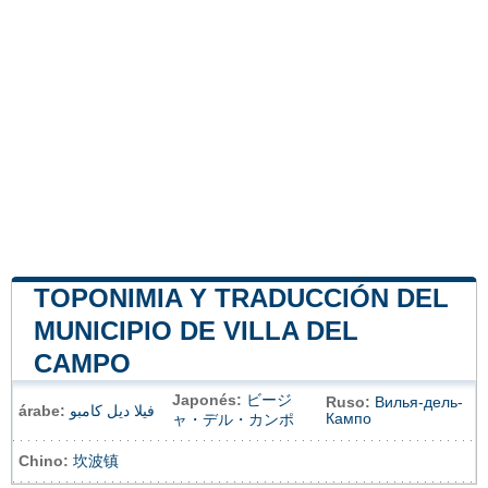
TOPONIMIA Y TRADUCCIÓN DEL
MUNICIPIO DE VILLA DEL
CAMPO
Japonés:
ビージ
Ruso:
Вилья-дель-
árabe:
فيلا ديل كامبو
Кампо
ャ・デル・カンポ
Chino:
坎波镇