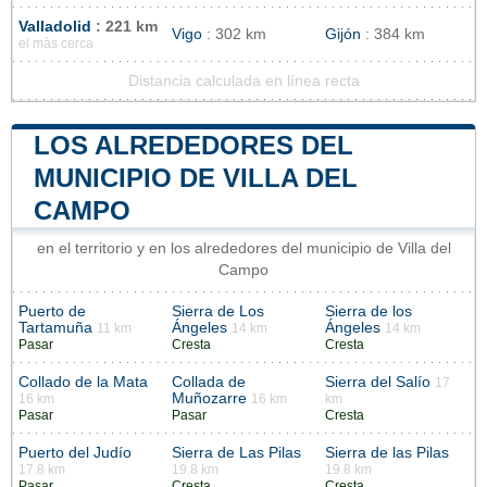
Valladolid
: 221 km
Vigo
: 302 km
Gijón
: 384 km
el más cerca
Distancia calculada en línea recta
LOS ALREDEDORES DEL
MUNICIPIO DE VILLA DEL
CAMPO
en el territorio y en los alrededores del municipio de Villa del
Campo
Puerto de
Sierra de Los
Sierra de los
Tartamuña
Ángeles
Ángeles
11 km
14 km
14 km
Pasar
Cresta
Cresta
Collado de la Mata
Collada de
Sierra del Salío
17
Muñozarre
16 km
16 km
km
Pasar
Pasar
Cresta
Puerto del Judío
Sierra de Las Pilas
Sierra de las Pilas
17.8 km
19.8 km
19.8 km
Pasar
Cresta
Cresta