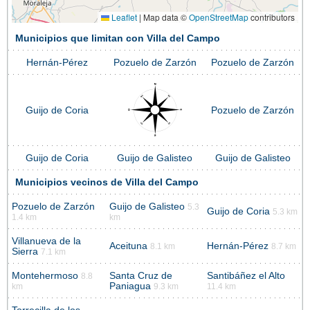
Leaflet
|
Map data ©
OpenStreetMap
contributors
Municipios que limitan con Villa del Campo
Hernán-Pérez
Pozuelo de Zarzón
Pozuelo de Zarzón
Guijo de Coria
Pozuelo de Zarzón
Guijo de Coria
Guijo de Galisteo
Guijo de Galisteo
Municipios vecinos de Villa del Campo
Pozuelo de Zarzón
Guijo de Galisteo
5.3
Guijo de Coria
5.3 km
1.4 km
km
Villanueva de la
Aceituna
Hernán-Pérez
8.1 km
8.7 km
Sierra
7.1 km
Montehermoso
Santa Cruz de
Santibáñez el Alto
8.8
Paniagua
km
9.3 km
11.4 km