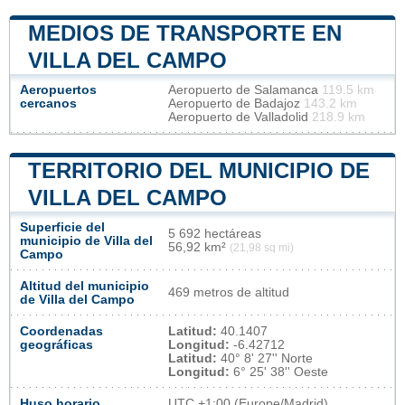
MEDIOS DE TRANSPORTE EN
VILLA DEL CAMPO
Aeropuertos
Aeropuerto de Salamanca
119.5 km
cercanos
Aeropuerto de Badajoz
143.2 km
Aeropuerto de Valladolid
218.9 km
TERRITORIO DEL MUNICIPIO DE
VILLA DEL CAMPO
Superficie del
5 692 hectáreas
municipio de Villa del
56,92 km²
(21,98 sq mi)
Campo
Altitud del municipio
469 metros de altitud
de Villa del Campo
Coordenadas
Latitud:
40.1407
geográficas
Longitud:
-6.42712
Latitud:
40° 8' 27'' Norte
Longitud:
6° 25' 38'' Oeste
Huso horario
UTC
+1:00 (Europe/Madrid)