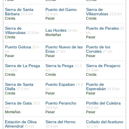
Sierra de Santa
Puerto del Gamo
Sierra de
Bárbara
Villasrrubias
20.9 km
22.9 km
22.9 km
Cresta
Pasar
Cresta
Sierra de
Puerto de Perales
25
Las Hurdes
24 km
Villasrubias
22.9 km
km
Montañas
Cresta
Pasar
Puerto Golosa
Puerto Nuevo de las
Puerto de los
25.4
Erias
Corrales
km
27 km
27 km
Pasar
Pasar
Pasar
Sierra de La Pesga
Sierra la Pesga
Sierra de Pinajarro
27.3
27.3 km
km
27.3 km
Cresta
Cresta
Cresta
Sierra de Santa
Puerto Espaban
Puerto de
28.9
Olalla
Esperabán
27.5 km
km
28.9 km
Cresta
Pasar
Pasar
Sierra de Gata
Puerto Perancho
Portillo del Culebra
29.3
km
29.5 km
29.6 km
Montañas
Pasar
Pasar
Estación de Oliva
Sierra del Horno
Collado del Aceituno
Almendral
30 km
30.9 km
31.1 km