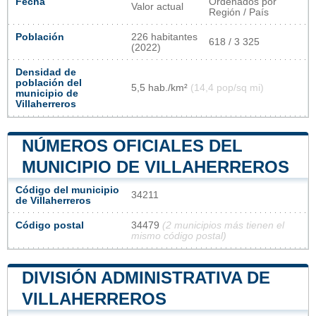
Fecha
Ordenados por
Valor actual
Región / País
Población
226 habitantes
618 / 3 325
(2022)
Densidad de
población del
5,5 hab./km²
(14,4 pop/sq mi)
municipio de
Villaherreros
NÚMEROS OFICIALES DEL
MUNICIPIO DE VILLAHERREROS
Código del municipio
34211
de Villaherreros
Código postal
34479
(2 municipios más tienen el
mismo código postal)
DIVISIÓN ADMINISTRATIVA DE
VILLAHERREROS