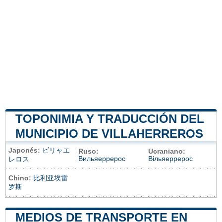
TOPONIMIA Y TRADUCCIÓN DEL
MUNICIPIO DE VILLAHERREROS
Japonés:
ビリャエ
Ruso:
Ucraniano:
Вильяеррерос
Вільяеррерос
レロス
Chino:
比利亚埃雷
罗斯
MEDIOS DE TRANSPORTE EN