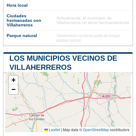
Hora local
Ciudades
Actualmente, el municipio de
hermanadas con
Villaherreros no tiene hermanamiento
Villaherreros
Parque natural
Villaherreros no forma parte de ningún
parque natural
LOS MUNICIPIOS VECINOS DE
VILLAHERREROS
+
−
Leaflet
|
Map data ©
OpenStreetMap
contributors