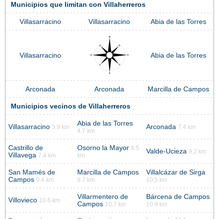
Municipios que limitan con Villaherreros
Villasarracino
Villasarracino
Abia de las Torres
Villasarracino
Abia de las Torres
Arconada
Arconada
Marcilla de Campos
Municipios vecinos de Villaherreros
Abia de las Torres
Villasarracino
Arconada
3.9 km
7.4 km
4.7 km
Castrillo de
Osorno la Mayor
8.5
Valde-Ucieza
9.2 km
Villavega
7.4 km
km
San Mamés de
Marcilla de Campos
Villalcázar de Sirga
Campos
9.4 km
9.7 km
10.5 km
Villarmentero de
Bárcena de Campos
Villovieco
10.6 km
Campos
10.7 km
10.9 km