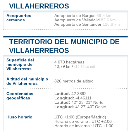
VILLAHERREROS
Aeropuertos
Aeropuerto de Burgos
69.8 km
cercanos
Aeropuerto de Valladolid
82.6 km
Aeropuerto de Santander
126.8 km
TERRITORIO DEL MUNICIPIO DE
VILLAHERREROS
Superficie del
4 079 hectáreas
municipio de
40,79 km²
(15,75 sq mi)
Villaherreros
Altitud del municipio
826 metros de altitud
de Villaherreros
Coordenadas
Latitud:
42.3892
geográficas
Longitud:
-4.46111
Latitud:
42° 23' 21'' Norte
Longitud:
4° 27' 40'' Oeste
Huso horario
UTC
+1:00 (Europe/Madrid)
Horario de verano : UTC +2:00
Horario de invierno : UTC +1:00