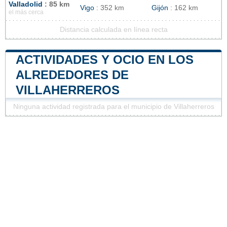
Valladolid
: 85 km
Vigo
: 352 km
Gijón
: 162 km
el más cerca
Distancia calculada en línea recta
ACTIVIDADES Y OCIO EN LOS
ALREDEDORES DE
VILLAHERREROS
Ninguna actividad registrada para el municipio de Villaherreros