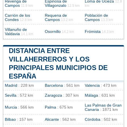
Revenga de
Espinosa de
Loma de Ucieza
12.8
Campos
Villagonzalo
11.9 km
12.5 km
km
Carrión de los
Requena de
Población de
Condes
Campos
Campos
12.8 km
13.2 km
13.3 km
Villanuño de
Osornillo
Frómista
14.2 km
14.3 km
Valdavia
14.1 km
DISTANCIA ENTRE
VILLAHERREROS Y LOS
PRINCIPALES MUNICIPIOS DE
ESPAÑA
Madrid
: 228 km
Barcelona
: 561 km
Valencia
: 473 km
Sevilla
: 572 km
Zaragoza
: 307 km
Málaga
: 631 km
Las Palmas de Gran
Murcia
: 566 km
Palma
: 675 km
Canaria
: 1871 km
Bilbao
: 157 km
Alicante
: 562 km
Córdoba
: 502 km