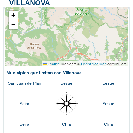
VILLANOVA
+
−
Leaflet
|
Map data ©
OpenStreetMap
contributors
Municipios que limitan con Villanova
San Juan de Plan
Sesué
Sesué
Seira
Sesué
Seira
Chía
Chía