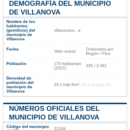
DEMOGRAFÍA DEL MUNICIPIO
DE VILLANOVA
Nombre de los
habitantes
(gentilicio) del
villanovano, ,a
municipio de
Villanova
Fecha
Ordenados por
Valor actual
Región / País
Población
170 habitantes
335 / 3 381
(2022)
Densidad de
población del
24,1 hab./km²
(62,5 pop/sq mi)
municipio de
Villanova
NÚMEROS OFICIALES DEL
MUNICIPIO DE VILLANOVA
Código del municipio
22249