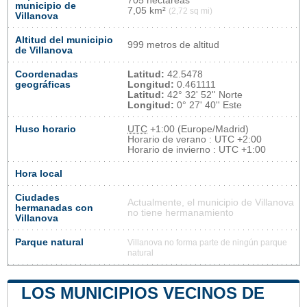
705 hectáreas
municipio de
7,05 km²
(2,72 sq mi)
Villanova
Altitud del municipio
999 metros de altitud
de Villanova
Coordenadas
Latitud:
42.5478
geográficas
Longitud:
0.461111
Latitud:
42° 32' 52'' Norte
Longitud:
0° 27' 40'' Este
Huso horario
UTC
+1:00 (Europe/Madrid)
Horario de verano : UTC +2:00
Horario de invierno : UTC +1:00
Hora local
Ciudades
Actualmente, el municipio de Villanova
hermanadas con
no tiene hermanamiento
Villanova
Parque natural
Villanova no forma parte de ningún parque
natural
LOS MUNICIPIOS VECINOS DE