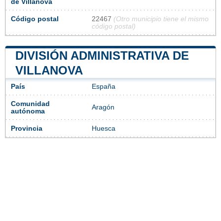
de Villanova
Código postal
22467
(Otro municipio tiene el mismo
código postal)
DIVISIÓN ADMINISTRATIVA DE
VILLANOVA
País
España
Comunidad
Aragón
autónoma
Provincia
Huesca