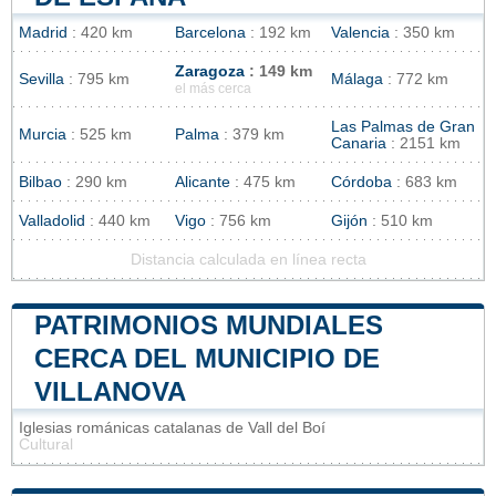
Madrid
: 420 km
Barcelona
: 192 km
Valencia
: 350 km
Zaragoza
: 149 km
Sevilla
: 795 km
Málaga
: 772 km
el más cerca
Las Palmas de Gran
Murcia
: 525 km
Palma
: 379 km
Canaria
: 2151 km
Bilbao
: 290 km
Alicante
: 475 km
Córdoba
: 683 km
Valladolid
: 440 km
Vigo
: 756 km
Gijón
: 510 km
Distancia calculada en línea recta
PATRIMONIOS MUNDIALES
CERCA DEL MUNICIPIO DE
VILLANOVA
Iglesias románicas catalanas de Vall del Boí
Cultural