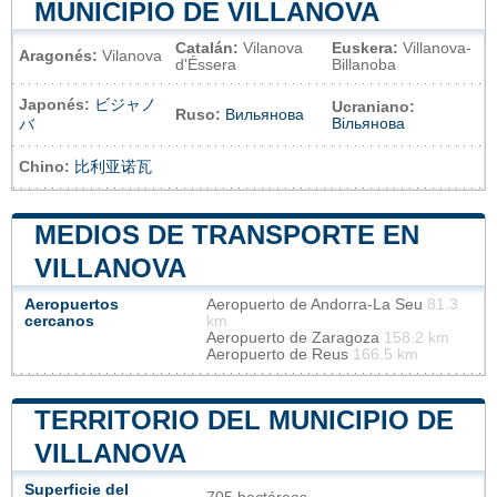
MUNICIPIO DE VILLANOVA
Catalán:
Vilanova
Euskera:
Villanova-
Aragonés:
Vilanova
d'Éssera
Billanoba
Japonés:
ビジャノ
Ucraniano:
Ruso:
Вильянова
Вільянова
バ
Chino:
比利亚诺瓦
MEDIOS DE TRANSPORTE EN
VILLANOVA
Aeropuertos
Aeropuerto de Andorra-La Seu
81.3
cercanos
km
Aeropuerto de Zaragoza
158.2 km
Aeropuerto de Reus
166.5 km
TERRITORIO DEL MUNICIPIO DE
VILLANOVA
Superficie del