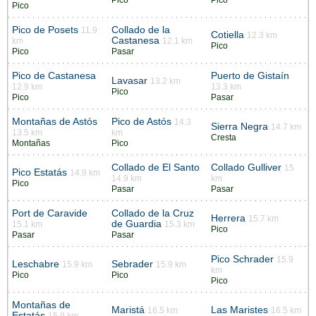
Pico
Pico
Pico
Pico de Posets
Collado de la
11.9
Cotiella
12.3 km
Castanesa
km
12.1 km
Pico
Pico
Pasar
Pico de Castanesa
Puerto de Gistaín
Lavasar
13.2 km
12.9 km
13.3 km
Pico
Pico
Pasar
Montañas de Astós
Pico de Astós
14.3
Sierra Negra
14.7 km
13.5 km
km
Cresta
Montañas
Pico
Collado de El Santo
Collado Gulliver
15
Pico Estatás
14.8 km
14.9 km
km
Pico
Pasar
Pasar
Port de Caravide
Collado de la Cruz
Herrera
15.7 km
de Guardia
15.1 km
15.3 km
Pico
Pasar
Pasar
Pico Schrader
15.9
Leschabre
Sebrader
15.9 km
15.9 km
km
Pico
Pico
Pico
Montañas de
Maristá
Las Maristes
16.5 km
16.5 km
Estatás