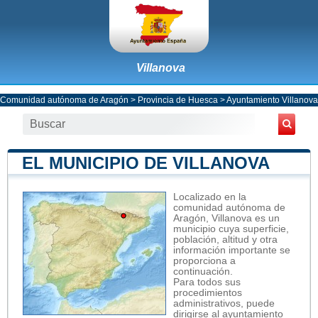
Villanova
Comunidad autónoma de Aragón
>
Provincia de Huesca
>
Ayuntamiento Villanova
EL MUNICIPIO DE VILLANOVA
Localizado en la
comunidad autónoma de
Aragón, Villanova es un
municipio cuya superficie,
población, altitud y otra
información importante se
proporciona a
continuación.
Para todos sus
procedimientos
administrativos, puede
dirigirse al ayuntamiento