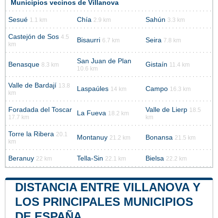
Municipios vecinos de Villanova
Sesué
Chía
Sahún
1.1 km
2.9 km
3.3 km
Castejón de Sos
4.5
Bisaurri
Seira
6.7 km
7.8 km
km
San Juan de Plan
Benasque
Gistaín
8.3 km
11.4 km
10.6 km
Valle de Bardají
13.8
Laspaúles
Campo
14 km
16.3 km
km
Foradada del Toscar
Valle de Lierp
18.5
La Fueva
18.2 km
17.7 km
km
Torre la Ribera
20.1
Montanuy
Bonansa
21.2 km
21.5 km
km
Beranuy
Tella-Sin
Bielsa
22 km
22.1 km
22.2 km
DISTANCIA ENTRE VILLANOVA Y
LOS PRINCIPALES MUNICIPIOS
DE ESPAÑA