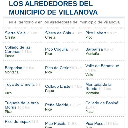
LOS ALREDEDORES DEL
MUNICIPIO DE VILLANOVA
en el territorio y en los alrededores del municipio de Villanova
Sierra Vieja
Sierra de Chia
Pico Labert
2.3 km
4.1 km
5.9 km
Cresta
Cresta
Pico
Collado de las
Pico Cogulla
Barbarisa
7.3 km
8.6 km
Coronas
6.4 km
Pico
Montaña
Pasar
Valle de Benasque
Borgarisa
Pico de Cerler
8.6 km
8.9 km
8.9 km
Montaña
Pico
Valle
Tuca de Urmella
Montaña de la
9.3
Collado Eriste
9.7 km
Rueda
km
10.4 km
Pasar
Pico
Montaña
Tuqueta de la Arca
Collado de Basibé
Peña Madrid
11.1 km
Morus
10.6 km
11.4 km
Pico
Pico
Pasar
Pico de Espax
11.6
Pico Pasets
Pico Poset
11.9 km
11.9 km
km