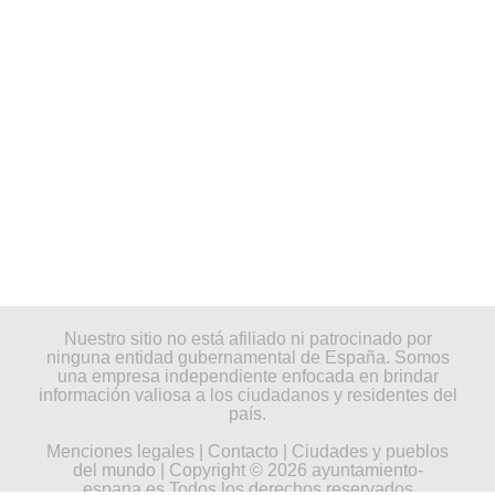
Nuestro sitio no está afiliado ni patrocinado por
ninguna entidad gubernamental de España. Somos
una empresa independiente enfocada en brindar
información valiosa a los ciudadanos y residentes del
país.
Menciones legales
|
Contacto
|
Ciudades y pueblos
del mundo
| Copyright © 2026 ayuntamiento-
espana.es Todos los derechos reservados