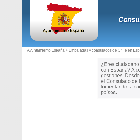
Consul
Ayuntamiento España >
Embajadas y consulados de Chile en Es
¿Eres ciudadano d
con España? A con
gestiones. Desde t
el Consulado de E
fomentando la coo
países.