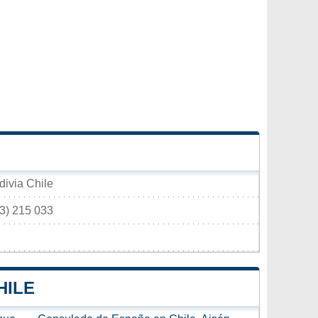
divia Chile
63) 215 033
HILE