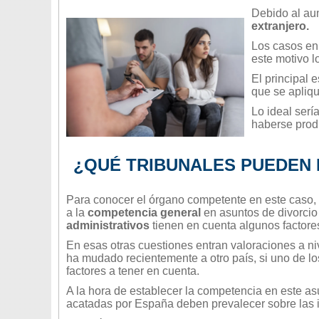
Debido al aum
extranjero.
Los casos en
este motivo l
El principal 
que se apliq
Lo ideal serí
haberse prod
¿QUÉ TRIBUNALES PUEDEN 
Para conocer el órgano competente en este caso,
a la
competencia general
en asuntos de divorcio 
administrativos
tienen en cuenta algunos factore
En esas otras cuestiones entran valoraciones a niv
ha mudado recientemente a otro país, si uno de l
factores a tener en cuenta.
A la hora de establecer la competencia en este as
acatadas por España deben prevalecer sobre las i