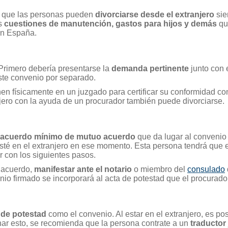
o, que las personas pueden
divorciarse desde el extranjero
sie
as
cuestiones de manutención, gastos para hijos y demás
qu
 en España.
Primero debería presentarse la
demanda pertinente
junto con e
ste convenio por separado.
en físicamente en un juzgado para certificar su conformidad c
jero con la ayuda de un procurador también puede divorciarse.
acuerdo mínimo de mutuo acuerdo
que da lugar al conveni
esté en el extranjero en ese momento. Esta persona tendrá que es
 con los siguientes pasos.
o acuerdo,
manifestar ante el notario
o miembro del
consulado
nio firmado se incorporará al acta de potestad que el procurad
 de potestad
como el convenio. Al estar en el extranjero, es p
nar esto, se recomienda que la persona contrate a un
traductor