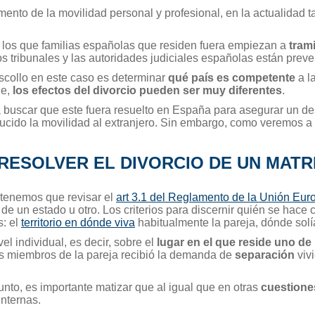
ento de la movilidad personal y profesional, en la actualidad 
 los que familias españolas que residen fuera empiezan a
tram
os tribunales y las autoridades judiciales españolas están preve
escollo en este caso es determinar
qué país es competente
a l
ue,
los efectos del divorcio pueden ser muy diferentes
.
a buscar que este fuera resuelto en España para asegurar un de
ucido la movilidad al extranjero. Sin embargo, como veremos a 
RESOLVER EL DIVORCIO DE UN MAT
 tenemos que revisar el
art 3.1 del Reglamento de la Unión Eu
de un estado u otro. Los criterios para discernir quién se hace
s: el
territorio en dónde viva
habitualmente la pareja, dónde solía
el individual, es decir, sobre el
lugar en el que reside uno de
os miembros de la pareja recibió la demanda de
separación
viv
unto, es importante matizar que al igual que en otras
cuestiones
nternas.