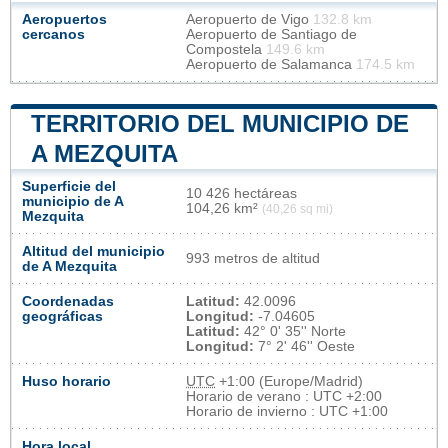
Aeropuertos
Aeropuerto de Vigo
132.8 km
cercanos
Aeropuerto de Santiago de
Compostela
149.6 km
Aeropuerto de Salamanca
174.5 km
TERRITORIO DEL MUNICIPIO DE
A MEZQUITA
Superficie del
10 426 hectáreas
municipio de A
104,26 km²
(40,26 sq mi)
Mezquita
Altitud del municipio
993 metros de altitud
de A Mezquita
Coordenadas
Latitud:
42.0096
geográficas
Longitud:
-7.04605
Latitud:
42° 0' 35'' Norte
Longitud:
7° 2' 46'' Oeste
Huso horario
UTC
+1:00 (Europe/Madrid)
Horario de verano : UTC +2:00
Horario de invierno : UTC +1:00
Hora local