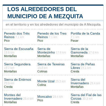
LOS ALREDEDORES DEL
MUNICIPIO DE A MEZQUITA
en el territorio y en los alrededores del municipio de A Mezquita
Penedo dos Três
Penedo de los Tres
Portilla de la Canda
Reinos
Reinos
7.1 km
7.1 km
7.1 km
Pico
Pico
Pasar
Sierra de Escusaña
Serra de
Sierra de la
Montezinho
Gamoneda
13.8 km
17.6 km
17.6 km
Montañas
Montañas
Montañas
Sierra Segundera
Sierra de Texeiras
Sierra de Peñas
Libres
19.2 km
19.8 km
23.1 km
Montañas
Colinas
Cresta
Sierra de Entirnos
Sierra del
Monte Uzal
25.3 km
Invernadero
23.9 km
28.4 km
Colina
Cresta
Montañas
Montes del
Sierra del Fial de las
Moncalvo
29.4 km
Invernadero
Corzas
28.4 km
30.3 km
Pico
Montañas
Cresta