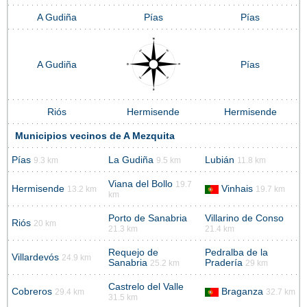
A Gudiña
Pías
Pías
A Gudiña
Pías
Riós
Hermisende
Hermisende
Municipios vecinos de A Mezquita
Pías
La Gudiña
Lubián
9.3 km
9.5 km
11.8 km
Viana del Bollo
19.7
Hermisende
Vinhais
13.2 km
19.7 km
km
Porto de Sanabria
Villarino de Conso
Riós
20 km
21.3 km
21.4 km
Requejo de
Pedralba de la
Villardevós
24.9 km
Sanabria
Pradería
25.2 km
29 km
Castrelo del Valle
Cobreros
Braganza
29.4 km
32.7 km
31.5 km