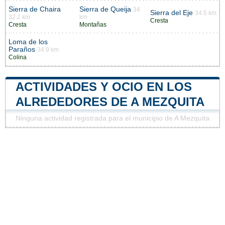
Sierra de Chaira
Sierra de Queija
34
Sierra del Eje
34.5 km
32.2 km
km
Cresta
Cresta
Montañas
Loma de los
Paraños
34.9 km
Colina
ACTIVIDADES Y OCIO EN LOS
ALREDEDORES DE A MEZQUITA
Ninguna actividad registrada para el municipio de A Mezquita