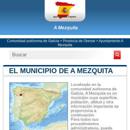
A Mezquita
Comunidad autónoma de Galicia
>
Provincia de Orense
>
Ayuntamiento A
Mezquita
EL MUNICIPIO DE A MEZQUITA
Localizado en la
comunidad autónoma de
Galicia, A Mezquita es un
municipio cuya superficie,
población, altitud y otra
información importante se
proporciona a
continuación.
Para todos sus
procedimientos
administrativos, puede