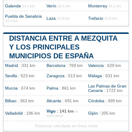
Galende
Verín
Monterrey
33.4 km
33.4 km
34.1 km
Puebla de Sanabria
Laza
Trefacio
34.8 km
34.9 km
34.4 km
DISTANCIA ENTRE A MEZQUITA
Y LOS PRINCIPALES
MUNICIPIOS DE ESPAÑA
Madrid
: 331 km
Barcelona
: 769 km
Valencia
: 629 km
Sevilla
: 523 km
Zaragoza
: 513 km
Málaga
: 631 km
Las Palmas de Gran
Murcia
: 674 km
Palma
: 861 km
Canaria
: 1722 km
Bilbao
: 363 km
Alicante
: 691 km
Córdoba
: 499 km
Vigo
: 141 km
el
Valladolid
: 196 km
Gijón
: 205 km
más cerca
Distancia calculada en línea recta