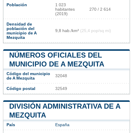
Población
1 023
habitantes
270 / 2 614
(2019)
Densidad de
población del
9,8 hab./km²
(25,4 pop/sq mi)
municipio de A
Mezquita
NÚMEROS OFICIALES DEL
MUNICIPIO DE A MEZQUITA
Código del municipio
32048
de A Mezquita
Código postal
32549
DIVISIÓN ADMINISTRATIVA DE A
MEZQUITA
País
España