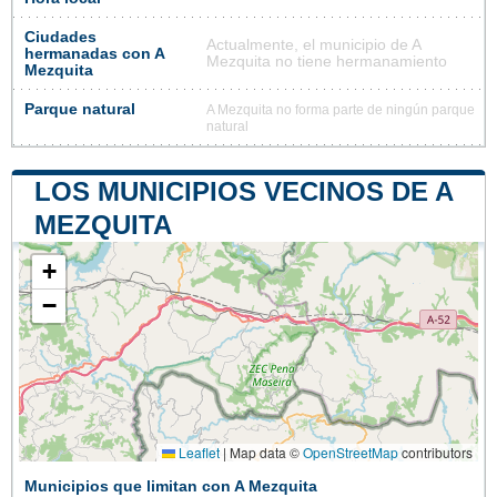
Ciudades
Actualmente, el municipio de A
hermanadas con A
Mezquita no tiene hermanamiento
Mezquita
Parque natural
A Mezquita no forma parte de ningún parque
natural
LOS MUNICIPIOS VECINOS DE A
MEZQUITA
+
−
Leaflet
|
Map data ©
OpenStreetMap
contributors
Municipios que limitan con A Mezquita