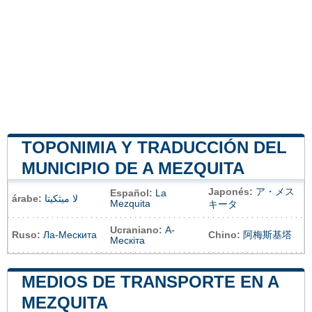
TOPONIMIA Y TRADUCCIÓN DEL
MUNICIPIO DE A MEZQUITA
Japonés:
ア・メス
Español:
La
árabe:
لا ميثكيتا
Mezquita
キータ
Ucraniano:
А-
Ruso:
Ла-Мескита
Chino:
阿梅斯基塔
Мескіта
MEDIOS DE TRANSPORTE EN A
MEZQUITA