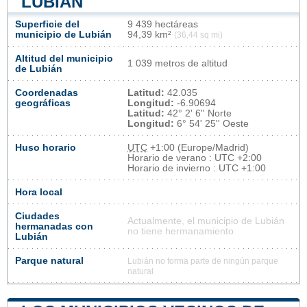
LUBIÁN
Superficie del
9 439 hectáreas
municipio de Lubián
94,39 km²
(36,44 sq mi)
Altitud del municipio
1 039 metros de altitud
de Lubián
Coordenadas
Latitud:
42.035
geográficas
Longitud:
-6.90694
Latitud:
42° 2' 6'' Norte
Longitud:
6° 54' 25'' Oeste
Huso horario
UTC
+1:00 (Europe/Madrid)
Horario de verano : UTC +2:00
Horario de invierno : UTC +1:00
Hora local
Ciudades
Actualmente, el municipio de Lubián
hermanadas con
no tiene hermanamiento
Lubián
Parque natural
Lubián no forma parte de ningún parque
natural