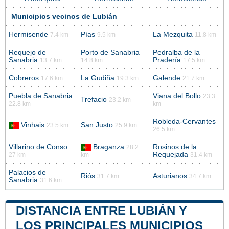
Municipios vecinos de Lubián
Hermisende
Pías
La Mezquita
7.4 km
9.5 km
11.8 km
Requejo de
Porto de Sanabria
Pedralba de la
Sanabria
Pradería
13.7 km
14.8 km
17.5 km
Cobreros
La Gudiña
Galende
17.6 km
19.3 km
21.7 km
Puebla de Sanabria
Viana del Bollo
23.3
Trefacio
23.2 km
22.8 km
km
Robleda-Cervantes
Vinhais
San Justo
23.5 km
25.9 km
26.5 km
Villarino de Conso
Braganza
Rosinos de la
28.2
Requejada
27 km
km
31.4 km
Palacios de
Riós
Asturianos
31.7 km
34.7 km
Sanabria
31.6 km
DISTANCIA ENTRE LUBIÁN Y
LOS PRINCIPALES MUNICIPIOS