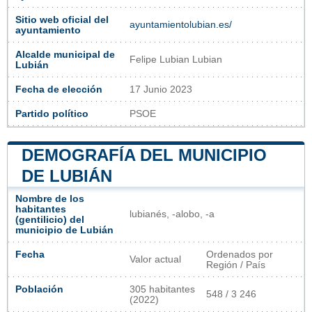
Sitio web oficial del
ayuntamientolubian.es/
ayuntamiento
Alcalde municipal de
Felipe Lubian Lubian
Lubián
Fecha de elección
17 Junio 2023
Partido político
PSOE
DEMOGRAFÍA DEL MUNICIPIO
DE LUBIÁN
Nombre de los
habitantes
lubianés, -alobo, -a
(gentilicio) del
municipio de Lubián
Fecha
Ordenados por
Valor actual
Región / País
Población
305 habitantes
548 / 3 246
(2022)