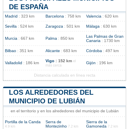
DE ESPAÑA
Madrid
: 323 km
Barcelona
: 758 km
Valencia
: 620 km
Sevilla
: 524 km
Zaragoza
: 501 km
Málaga
: 630 km
Las Palmas de Gran
Murcia
: 667 km
Palma
: 850 km
Canaria
: 1730 km
Bilbao
: 351 km
Alicante
: 683 km
Córdoba
: 497 km
Vigo
: 152 km
el
Valladolid
: 186 km
Gijón
: 196 km
más cerca
Distancia calculada en línea recta
LOS ALREDEDORES DEL
MUNICIPIO DE LUBIÁN
en el territorio y en los alrededores del municipio de Lubián
Portilla de la Canda
Serra de
Sierra de la
Montezinho
Gamoneda
4.9 km
7.2 km
7.2 km