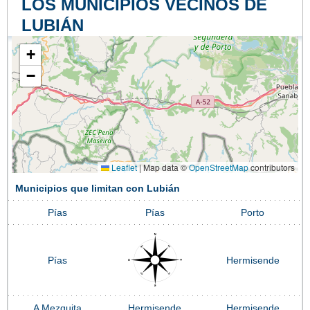
LOS MUNICIPIOS VECINOS DE
LUBIÁN
+
−
Leaflet
|
Map data ©
OpenStreetMap
contributors
Municipios que limitan con Lubián
Pías
Pías
Porto
Pías
Hermisende
A Mezquita
Hermisende
Hermisende