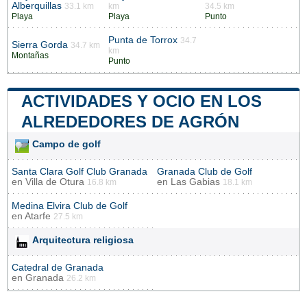
Alberquillas
33.1 km
km
34.5 km
Playa
Playa
Punto
Punta de Torrox
34.7
Sierra Gorda
34.7 km
km
Montañas
Punto
ACTIVIDADES Y OCIO EN LOS
ALREDEDORES DE AGRÓN
Campo de golf
Santa Clara Golf Club Granada
Granada Club de Golf
en
Villa de Otura
en
Las Gabias
16.8 km
18.1 km
Medina Elvira Club de Golf
en
Atarfe
27.5 km
Arquitectura religiosa
Catedral de Granada
en
Granada
26.2 km