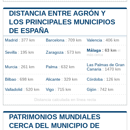
DISTANCIA ENTRE AGRÓN Y
LOS PRINCIPALES MUNICIPIOS
DE ESPAÑA
Madrid
: 377 km
Barcelona
: 709 km
Valencia
: 406 km
Málaga
: 63 km
el
Sevilla
: 195 km
Zaragoza
: 573 km
más cerca
Las Palmas de Gran
Murcia
: 261 km
Palma
: 632 km
Canaria
: 1470 km
Bilbao
: 698 km
Alicante
: 329 km
Córdoba
: 126 km
Valladolid
: 520 km
Vigo
: 715 km
Gijón
: 742 km
Distancia calculada en línea recta
PATRIMONIOS MUNDIALES
CERCA DEL MUNICIPIO DE