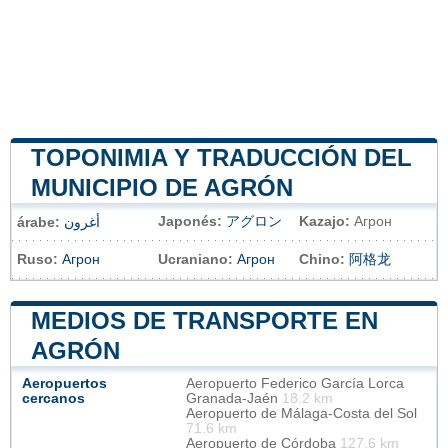
TOPONIMIA Y TRADUCCIÓN DEL
MUNICIPIO DE AGRÓN
Japonés:
アグロン
Kazajo:
Агрон
árabe:
أغرون
Ruso:
Агрон
Ucraniano:
Агрон
Chino:
阿格龙
MEDIOS DE TRANSPORTE EN
AGRÓN
Aeropuertos
Aeropuerto Federico García Lorca
cercanos
Granada-Jaén
18.2 km
Aeropuerto de Málaga-Costa del Sol
71.6 km
Aeropuerto de Córdoba
127.6 km