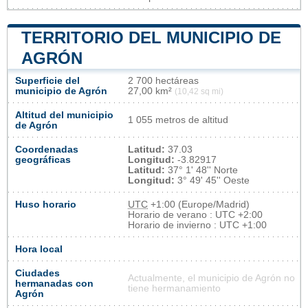
TERRITORIO DEL MUNICIPIO DE
AGRÓN
Superficie del
2 700 hectáreas
municipio de Agrón
27,00 km²
(10,42 sq mi)
Altitud del municipio
1 055 metros de altitud
de Agrón
Coordenadas
Latitud:
37.03
geográficas
Longitud:
-3.82917
Latitud:
37° 1' 48'' Norte
Longitud:
3° 49' 45'' Oeste
Huso horario
UTC
+1:00 (Europe/Madrid)
Horario de verano : UTC +2:00
Horario de invierno : UTC +1:00
Hora local
Ciudades
Actualmente, el municipio de Agrón no
hermanadas con
tiene hermanamiento
Agrón