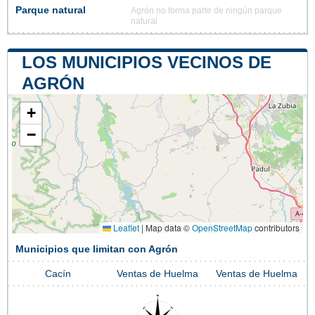
Parque natural
Agrón no forma parte de ningún parque
natural
LOS MUNICIPIOS VECINOS DE
AGRÓN
+
−
Leaflet
|
Map data ©
OpenStreetMap
contributors
Municipios que limitan con Agrón
Cacín
Ventas de Huelma
Ventas de Huelma