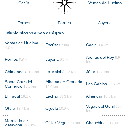
Cacín
Ventas de Huelma
Fornes
Fornes
Jayena
Municipios vecinos de Agrón
Ventas de Huelma
Escúzar
Cacín
7 km
8.4 km
4.3 km
Arenas del Rey
9.9
Fornes
Jayena
8.8 km
9.1 km
km
Chimeneas
La Malahá
Játar
11.2 km
12.4 km
12.8 km
Santa Cruz del
Alhama de Granada
Las Gabias
17.5 km
Comercio
13.5 km
14.4 km
El Padul
Láchar
Alhendín
18.1 km
18.3 km
18.5 km
Vegas del Genil
19.4
Otura
Cijuela
18.7 km
18.9 km
km
Moraleda de
Cúllar Vega
Chauchina
19.7 km
19.7 km
Zafayona
19.6 km