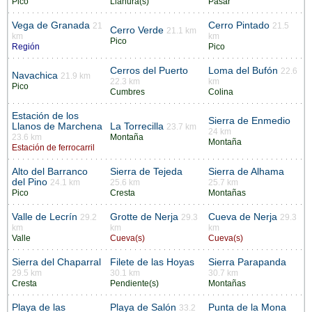
Pico
Llanura(s)
Pasar
Vega de Granada
Cerro Pintado
21
21.5
Cerro Verde
21.1 km
km
km
Pico
Región
Pico
Cerros del Puerto
Loma del Bufón
22.6
Navachica
21.9 km
22.3 km
km
Pico
Cumbres
Colina
Estación de los
Sierra de Enmedio
Llanos de Marchena
La Torrecilla
23.7 km
24 km
23.6 km
Montaña
Montaña
Estación de ferrocarril
Alto del Barranco
Sierra de Tejeda
Sierra de Alhama
del Pino
24.1 km
25.6 km
25.7 km
Pico
Cresta
Montañas
Valle de Lecrín
Grotte de Nerja
Cueva de Nerja
29.2
29.3
29.3
km
km
km
Valle
Cueva(s)
Cueva(s)
Sierra del Chaparral
Filete de las Hoyas
Sierra Parapanda
29.5 km
30.1 km
30.7 km
Cresta
Pendiente(s)
Montañas
Playa de las
Playa de Salón
Punta de la Mona
33.2