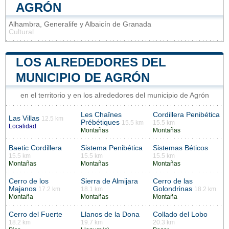
AGRÓN
Alhambra, Generalife y Albaicín de Granada
Cultural
LOS ALREDEDORES DEL
MUNICIPIO DE AGRÓN
en el territorio y en los alrededores del municipio de Agrón
Les Chaînes
Cordillera Penibética
Las Villas
12.5 km
Prébétiques
15.5 km
15.5 km
Localidad
Montañas
Montañas
Baetic Cordillera
Sistema Penibética
Sistemas Béticos
15.5 km
15.5 km
15.5 km
Montañas
Montañas
Montañas
Cerro de los
Sierra de Almijara
Cerro de las
Majanos
Golondrinas
17.2 km
18.1 km
18.2 km
Montaña
Montañas
Montaña
Cerro del Fuerte
Llanos de la Dona
Collado del Lobo
18.2 km
19.7 km
20.3 km