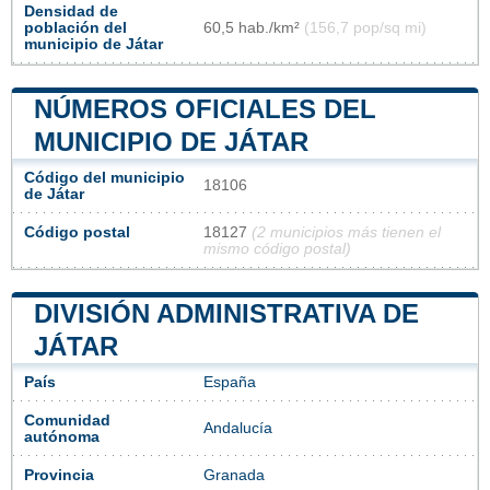
Densidad de
población del
60,5 hab./km²
(156,7 pop/sq mi)
municipio de Játar
NÚMEROS OFICIALES DEL
MUNICIPIO DE JÁTAR
Código del municipio
18106
de Játar
Código postal
18127
(2 municipios más tienen el
mismo código postal)
DIVISIÓN ADMINISTRATIVA DE
JÁTAR
País
España
Comunidad
Andalucía
autónoma
Provincia
Granada