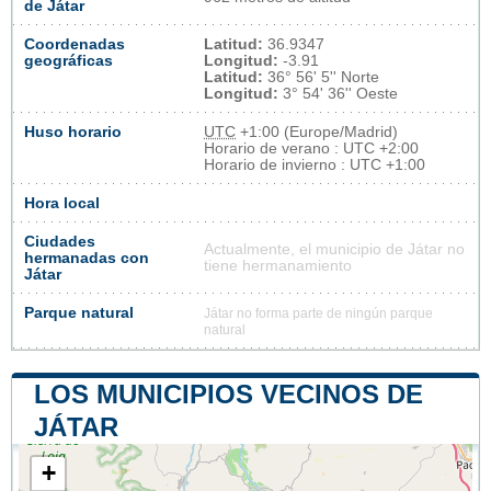
de Játar
Coordenadas
Latitud:
36.9347
geográficas
Longitud:
-3.91
Latitud:
36° 56' 5'' Norte
Longitud:
3° 54' 36'' Oeste
Huso horario
UTC
+1:00 (Europe/Madrid)
Horario de verano : UTC +2:00
Horario de invierno : UTC +1:00
Hora local
Ciudades
Actualmente, el municipio de Játar no
hermanadas con
tiene hermanamiento
Játar
Parque natural
Játar no forma parte de ningún parque
natural
LOS MUNICIPIOS VECINOS DE
JÁTAR
+