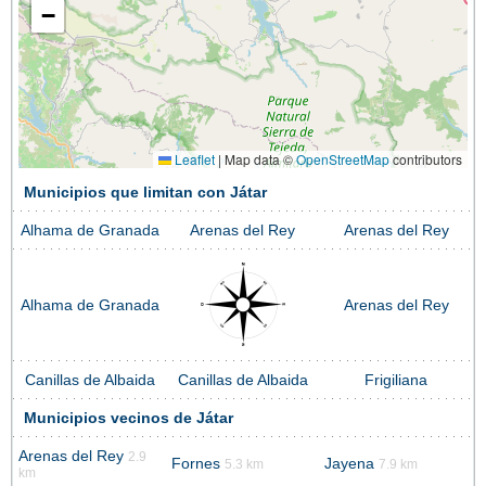
−
Leaflet
|
Map data ©
OpenStreetMap
contributors
Municipios que limitan con Játar
Alhama de Granada
Arenas del Rey
Arenas del Rey
Alhama de Granada
Arenas del Rey
Canillas de Albaida
Canillas de Albaida
Frigiliana
Municipios vecinos de Játar
Arenas del Rey
2.9
Fornes
Jayena
5.3 km
7.9 km
km