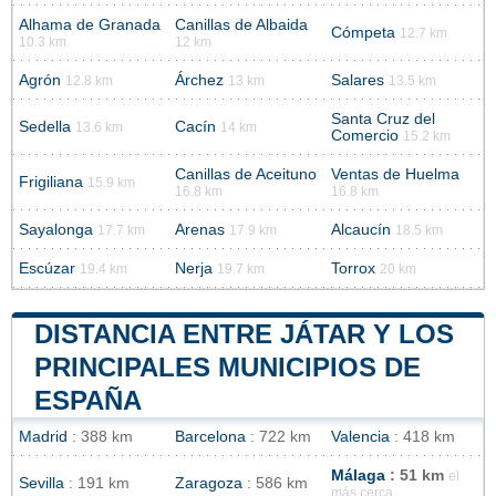
Alhama de Granada
Canillas de Albaida
Cómpeta
12.7 km
10.3 km
12 km
Agrón
Árchez
Salares
12.8 km
13 km
13.5 km
Santa Cruz del
Sedella
Cacín
13.6 km
14 km
Comercio
15.2 km
Canillas de Aceituno
Ventas de Huelma
Frigiliana
15.9 km
16.8 km
16.8 km
Sayalonga
Arenas
Alcaucín
17.7 km
17.9 km
18.5 km
Escúzar
Nerja
Torrox
19.4 km
19.7 km
20 km
DISTANCIA ENTRE JÁTAR Y LOS
PRINCIPALES MUNICIPIOS DE
ESPAÑA
Madrid
: 388 km
Barcelona
: 722 km
Valencia
: 418 km
Málaga
: 51 km
el
Sevilla
: 191 km
Zaragoza
: 586 km
más cerca