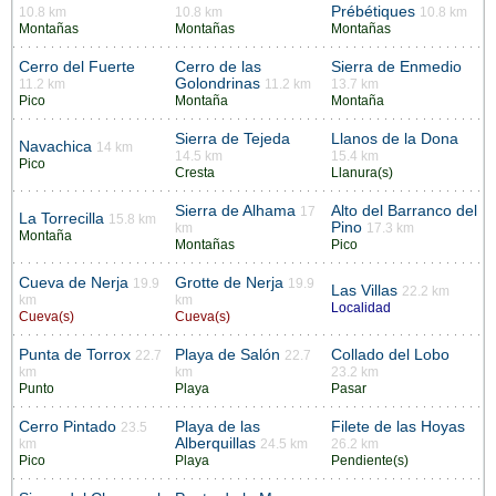
Prébétiques
10.8 km
10.8 km
10.8 km
Montañas
Montañas
Montañas
Cerro del Fuerte
Cerro de las
Sierra de Enmedio
Golondrinas
11.2 km
11.2 km
13.7 km
Pico
Montaña
Montaña
Sierra de Tejeda
Llanos de la Dona
Navachica
14 km
14.5 km
15.4 km
Pico
Cresta
Llanura(s)
Sierra de Alhama
Alto del Barranco del
17
La Torrecilla
15.8 km
Pino
km
17.3 km
Montaña
Montañas
Pico
Cueva de Nerja
Grotte de Nerja
19.9
19.9
Las Villas
22.2 km
km
km
Localidad
Cueva(s)
Cueva(s)
Punta de Torrox
Playa de Salón
Collado del Lobo
22.7
22.7
km
km
23.2 km
Punto
Playa
Pasar
Cerro Pintado
Playa de las
Filete de las Hoyas
23.5
Alberquillas
km
24.5 km
26.2 km
Pico
Playa
Pendiente(s)