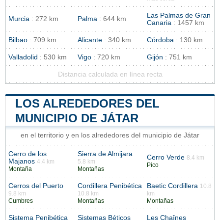
Las Palmas de Gran
Murcia
: 272 km
Palma
: 644 km
Canaria
: 1457 km
Bilbao
: 709 km
Alicante
: 340 km
Córdoba
: 130 km
Valladolid
: 530 km
Vigo
: 720 km
Gijón
: 751 km
Distancia calculada en línea recta
LOS ALREDEDORES DEL
MUNICIPIO DE JÁTAR
en el territorio y en los alrededores del municipio de Játar
Cerro de los
Sierra de Almijara
Cerro Verde
8.4 km
Majanos
4.4 km
5.8 km
Pico
Montaña
Montañas
Cerros del Puerto
Cordillera Penibética
Baetic Cordillera
10.8
9.8 km
10.8 km
km
Cumbres
Montañas
Montañas
Sistema Penibética
Sistemas Béticos
Les Chaînes