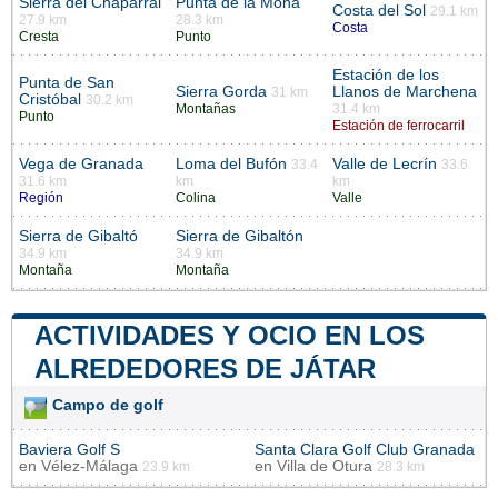
Sierra del Chaparral
Punta de la Mona
Costa del Sol
29.1 km
27.9 km
28.3 km
Costa
Cresta
Punto
Estación de los
Punta de San
Sierra Gorda
Llanos de Marchena
31 km
Cristóbal
30.2 km
Montañas
31.4 km
Punto
Estación de ferrocarril
Vega de Granada
Loma del Bufón
Valle de Lecrín
33.4
33.6
31.6 km
km
km
Región
Colina
Valle
Sierra de Gibaltó
Sierra de Gibaltón
34.9 km
34.9 km
Montaña
Montaña
ACTIVIDADES Y OCIO EN LOS
ALREDEDORES DE JÁTAR
Campo de golf
Baviera Golf S
Santa Clara Golf Club Granada
en
Vélez-Málaga
en
Villa de Otura
23.9 km
28.3 km