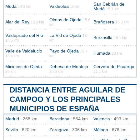
San Cebrián de
Mudá
Valdeolea
14.3 km
15 km
Mudá
15.1 km
Olmos de Ojeda
15.6
Alar del Rey
Brañosera
15.3 km
16.3 km
km
Valdeprado del Río
La Vid de Ojeda
18
Berzosilla
18.1 km
16.5 km
km
Valle de Valdelucio
Payo de Ojeda
19.7
Humada
20 km
18.4 km
km
Micieces de Ojeda
Dehesa de Montejo
Cervera de Pisuerga
20 km
20.6 km
21.1 km
DISTANCIA ENTRE AGUILAR DE
CAMPOO Y LOS PRINCIPALES
MUNICIPIOS DE ESPAÑA
Madrid
: 268 km
Barcelona
: 554 km
Valencia
: 493 km
Sevilla
: 620 km
Zaragoza
: 306 km
Málaga
: 676 km