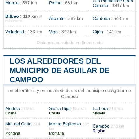
Las Palmas de Gran
Murcia
: 597 km
Palma
: 681 km
Canaria
: 1917 km
Bilbao
: 119 km
el
Alicante
: 589 km
Córdoba
: 548 km
más cerca
Valladolid
: 133 km
Vigo
: 372 km
Gijón
: 141 km
Distancia calculada en línea recta
LOS ALREDEDORES DEL
MUNICIPIO DE AGUILAR DE
CAMPOO
en el territorio y en los alrededores del municipio de Aguilar de
Campoo
Medela
Sierra Hijar
La Lora
17.9 km
19.5 km
21.8 km
Colina
Cresta
Meseta
Alto del Cotío
Monte Bigüenzo
23.4
23.5
Campóo
27.2 km
km
km
Región
Montaña
Montaña