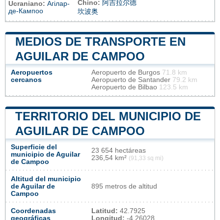
Chino:
阿吉拉尔德
Ucraniano:
Агілар-
де-Кампоо
坎波奥
MEDIOS DE TRANSPORTE EN
AGUILAR DE CAMPOO
Aeropuertos
Aeropuerto de Burgos
71.8 km
cercanos
Aeropuerto de Santander
79.2 km
Aeropuerto de Bilbao
123.5 km
TERRITORIO DEL MUNICIPIO DE
AGUILAR DE CAMPOO
Superficie del
23 654 hectáreas
municipio de Aguilar
236,54 km²
(91,33 sq mi)
de Campoo
Altitud del municipio
de Aguilar de
895 metros de altitud
Campoo
Coordenadas
Latitud:
42.7925
geográficas
Longitud:
-4.26028