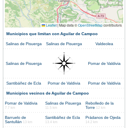
Leaflet
|
Map data ©
OpenStreetMap
contributors
Municipios que limitan con Aguilar de Campoo
Salinas de Pisuerga
Salinas de Pisuerga
Valdeolea
Salinas de Pisuerga
Pomar de Valdivia
Santibáñez de Ecla
Pomar de Valdivia
Pomar de Valdivia
Municipios vecinos de Aguilar de Campoo
Pomar de Valdivia
Salinas de Pisuerga
Rebolledo de la
Torre
7.7 km
11.5 km
12 km
Barruelo de
Santibáñez de Ecla
Prádanos de Ojeda
Santullán
13 km
13.4 km
14.2 km