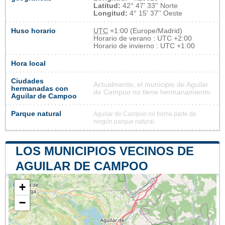
Latitud:
42° 47' 33'' Norte
Longitud:
4° 15' 37'' Oeste
Huso horario
UTC
+1:00 (Europe/Madrid)
Horario de verano : UTC +2:00
Horario de invierno : UTC +1:00
Hora local
Ciudades
Actualmente, el municipio de Aguilar
hermanadas con
de Campoo no tiene hermanamiento
Aguilar de Campoo
Parque natural
Aguilar de Campoo no forma parte de
ningún parque natural
LOS MUNICIPIOS VECINOS DE
AGUILAR DE CAMPOO
+
−