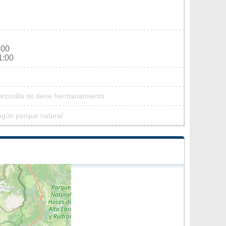
:00
1:00
erzosilla no tiene hermanamiento
ingún parque natural