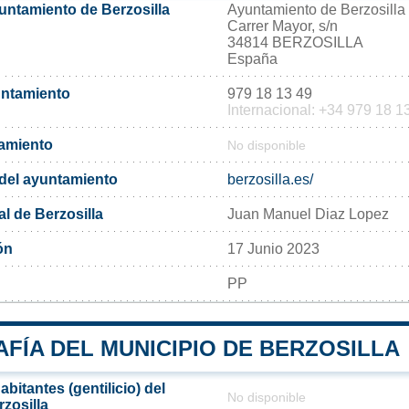
untamiento de Berzosilla
Ayuntamiento de Berzosilla
Carrer Mayor, s/n
34814 BERZOSILLA
España
untamiento
979 18 13 49
Internacional: +34 979 18 1
tamiento
No disponible
l del ayuntamiento
berzosilla.es/
l de Berzosilla
Juan Manuel Diaz Lopez
ón
17 Junio 2023
PP
FÍA DEL MUNICIPIO DE BERZOSILLA
bitantes (gentilicio) del
No disponible
zosilla