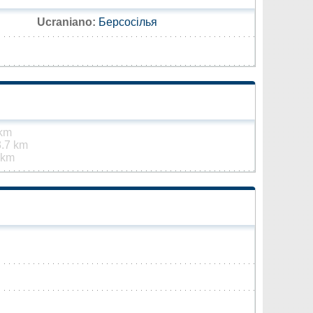
Ucraniano:
Берсосілья
 km
.7 km
 km