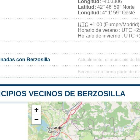
Longitud:
-4.03306
Latitud:
42° 46' 59'' Norte
Longitud:
4° 1' 59'' Oeste
UTC
+1:00 (Europe/Madrid)
Horario de verano : UTC +2
Horario de invierno : UTC +
nadas con Berzosilla
Actualmente, el municipio de B
Berzosilla no forma parte de n
CIPIOS VECINOS DE BERZOSILLA
+
−