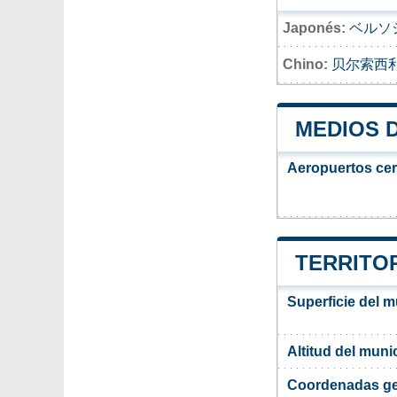
Japonés:
ベルソ
Chino:
贝尔索西
MEDIOS 
Aeropuertos ce
TERRITOR
Superficie del m
Altitud del muni
Coordenadas ge