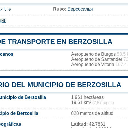
シリャ
Ruso:
Берсосилья
利亚
DE TRANSPORTE EN BERZOSILLA
rcanos
Aeropuerto de Burgos
58.5
Aeropuerto de Santander
73
Aeropuerto de Vitoria
107.4
IO DEL MUNICIPIO DE BERZOSILLA
unicipio de Berzosilla
1 961 hectáreas
19,61 km²
(7,57 sq mi)
cipio de Berzosilla
828 metros de altitud
ográficas
Latitud:
42.7831