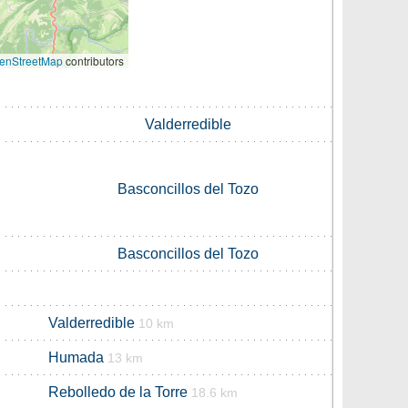
enStreetMap
contributors
Valderredible
Basconcillos del Tozo
Basconcillos del Tozo
Valderredible
10 km
Humada
13 km
Rebolledo de la Torre
18.6 km