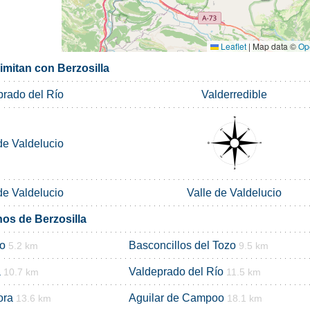
Leaflet
|
Map data ©
Op
imitan con Berzosilla
prado del Río
Valderredible
de Valdelucio
de Valdelucio
Valle de Valdelucio
nos de Berzosilla
io
Basconcillos del Tozo
5.2 km
9.5 km
a
Valdeprado del Río
10.7 km
11.5 km
ora
Aguilar de Campoo
13.6 km
18.1 km