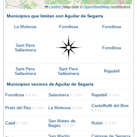
Leaflet
|
Map data ©
OpenStreetMap
contributors
Municipios que limitan con Aguilar de Segarra
La Molsosa
Fonollosa
Fonollosa
Sant Pere
Fonollosa
Sallavinera
Sant Pere
Sant Pere
Rajadell
Sallavinera
Sallavinera
Municipios vecinos de Aguilar de Segarra
Fonollosa
Salavinera
Rajadell
4.4 km
4.7 km
6.5 km
Castellfullit del Boix
Prats del Rey
La Molsosa
8.2 km
8.9 km
9.4 km
San Mateo de
Calaf
Rubió
9.7 km
11.9 km
Bages
10.7 km
San Martín
Calonge de Segarra