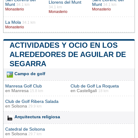
Llorens del Munt
Munt
Munt
34.1 km
34.1 km
34.1 km
Monasterio
Monasterio
Monasterio
La Mola
34.1 km
Monasterio
ACTIVIDADES Y OCIO EN LOS
ALREDEDORES DE AGUILAR DE
SEGARRA
Campo de golf
Manresa Golf Club
Club de Golf La Roqueta
en
Manresa
en
Castellgalí
15.8 km
18 km
Club de Golf Ribera Salada
en
Solsona
29.9 km
Arquitectura religiosa
Catedral de Solsona
en
Solsona
29.7 km