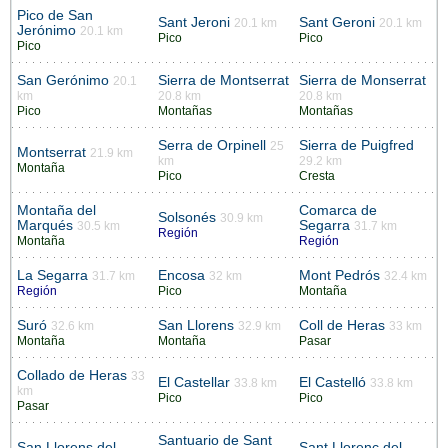
Pico de San
Sant Jeroni
Sant Geroni
20.1 km
20.1 km
Jerónimo
20.1 km
Pico
Pico
Pico
San Gerónimo
Sierra de Montserrat
Sierra de Monserrat
20.1
km
20.8 km
20.8 km
Pico
Montañas
Montañas
Serra de Orpinell
Sierra de Puigfred
25
Montserrat
21.9 km
km
29.2 km
Montaña
Pico
Cresta
Montaña del
Comarca de
Solsonés
30.9 km
Marqués
Segarra
30.5 km
31.7 km
Región
Montaña
Región
La Segarra
Encosa
Mont Pedrós
31.7 km
32 km
32.4 km
Región
Pico
Montaña
Suró
San Llorens
Coll de Heras
32.6 km
32.9 km
33 km
Montaña
Montaña
Pasar
Collado de Heras
33
El Castellar
El Castelló
33.8 km
33.8 km
km
Pico
Pico
Pasar
Santuario de Sant
San Llorens del
Sant Llorenc del