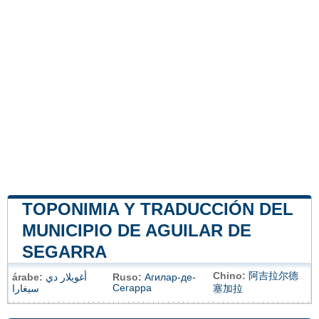
TOPONIMIA Y TRADUCCIÓN DEL
MUNICIPIO DE AGUILAR DE
SEGARRA
Chino:
阿吉拉尔德
árabe:
أغويلار دي
Ruso:
Агилар-де-
Сегарра
سيغارا
塞加拉