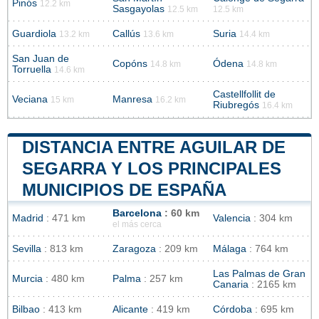
Pinós
12.2 km
Sasgayolas
12.5 km
12.5 km
Guardiola
Callús
Suria
13.2 km
13.6 km
14.4 km
San Juan de
Copóns
Ódena
14.8 km
14.8 km
Torruella
14.6 km
Castellfollit de
Veciana
Manresa
15 km
16.2 km
Riubregós
16.4 km
DISTANCIA ENTRE AGUILAR DE
SEGARRA Y LOS PRINCIPALES
MUNICIPIOS DE ESPAÑA
Barcelona
: 60 km
Madrid
: 471 km
Valencia
: 304 km
el más cerca
Sevilla
: 813 km
Zaragoza
: 209 km
Málaga
: 764 km
Las Palmas de Gran
Murcia
: 480 km
Palma
: 257 km
Canaria
: 2165 km
Bilbao
: 413 km
Alicante
: 419 km
Córdoba
: 695 km