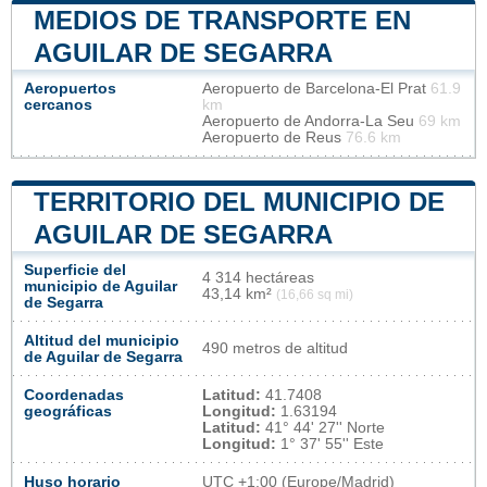
MEDIOS DE TRANSPORTE EN
AGUILAR DE SEGARRA
Aeropuertos
Aeropuerto de Barcelona-El Prat
61.9
cercanos
km
Aeropuerto de Andorra-La Seu
69 km
Aeropuerto de Reus
76.6 km
TERRITORIO DEL MUNICIPIO DE
AGUILAR DE SEGARRA
Superficie del
4 314 hectáreas
municipio de Aguilar
43,14 km²
(16,66 sq mi)
de Segarra
Altitud del municipio
490 metros de altitud
de Aguilar de Segarra
Coordenadas
Latitud:
41.7408
geográficas
Longitud:
1.63194
Latitud:
41° 44' 27'' Norte
Longitud:
1° 37' 55'' Este
Huso horario
UTC
+1:00 (Europe/Madrid)