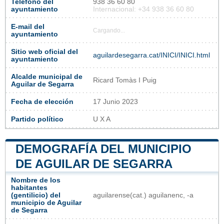
Teléfono del
938 36 60 80
ayuntamiento
Internacional: +34 938 36 60 80
E-mail del
Cargando...
ayuntamiento
Sitio web oficial del
aguilardesegarra.cat/INICI/INICI.html
ayuntamiento
Alcalde municipal de
Ricard Tomàs I Puig
Aguilar de Segarra
Fecha de elección
17 Junio 2023
Partido político
U X A
DEMOGRAFÍA DEL MUNICIPIO
DE AGUILAR DE SEGARRA
Nombre de los
habitantes
(gentilicio) del
aguilarense​(cat.) aguilanenc, -a
municipio de Aguilar
de Segarra