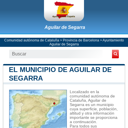
Aguilar de Segarra
Comunidad autónoma de Cataluña
>
Provincia de Barcelona
>
Ayuntamiento
Aguilar de Segarra
EL MUNICIPIO DE AGUILAR DE
SEGARRA
Localizado en la
comunidad autónoma de
Cataluña, Aguilar de
Segarra es un municipio
cuya superficie, población,
altitud y otra información
importante se proporciona
a continuación.
Para todos sus