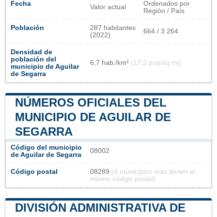
Fecha
Ordenados por
Valor actual
Región / País
Población
287 habitantes
664 / 3 264
(2022)
Densidad de
población del
6,7 hab./km²
(17,2 pop/sq mi)
municipio de Aguilar
de Segarra
NÚMEROS OFICIALES DEL
MUNICIPIO DE AGUILAR DE
SEGARRA
Código del municipio
08002
de Aguilar de Segarra
Código postal
08289
(4 municipios más tienen el
mismo código postal)
DIVISIÓN ADMINISTRATIVA DE