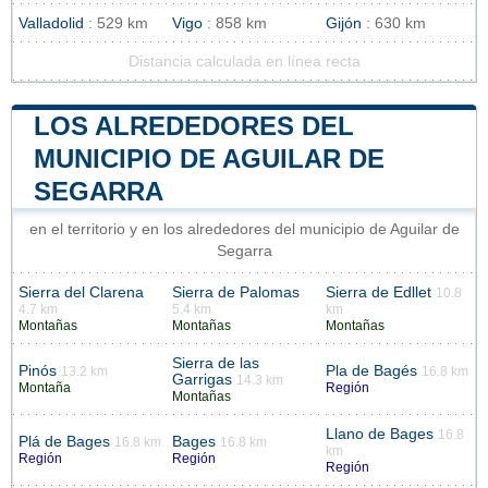
Valladolid
: 529 km
Vigo
: 858 km
Gijón
: 630 km
Distancia calculada en línea recta
LOS ALREDEDORES DEL
MUNICIPIO DE AGUILAR DE
SEGARRA
en el territorio y en los alrededores del municipio de Aguilar de
Segarra
Sierra del Clarena
Sierra de Palomas
Sierra de Edllet
10.8
4.7 km
5.4 km
km
Montañas
Montañas
Montañas
Sierra de las
Pinós
Pla de Bagés
13.2 km
16.8 km
Garrigas
14.3 km
Montaña
Región
Montañas
Llano de Bages
16.8
Plá de Bages
Bages
16.8 km
16.8 km
km
Región
Región
Región