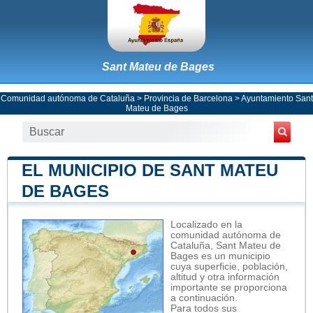
Sant Mateu de Bages
Comunidad autónoma de Cataluña
>
Provincia de Barcelona
>
Ayuntamiento Sant
Mateu de Bages
EL MUNICIPIO DE SANT MATEU
DE BAGES
Localizado en la
comunidad autónoma de
Cataluña, Sant Mateu de
Bages es un municipio
cuya superficie, población,
altitud y otra información
importante se proporciona
a continuación.
Para todos sus