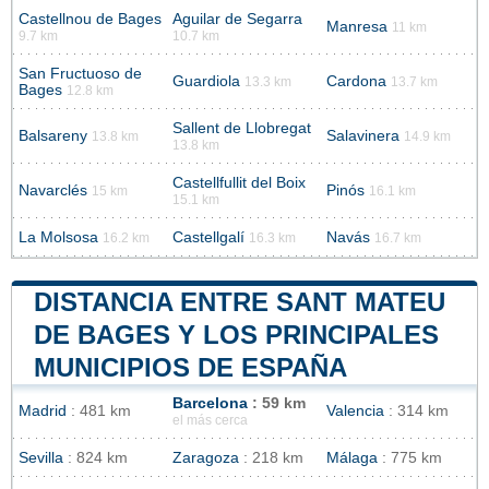
Castellnou de Bages
Aguilar de Segarra
Manresa
11 km
9.7 km
10.7 km
San Fructuoso de
Guardiola
Cardona
13.3 km
13.7 km
Bages
12.8 km
Sallent de Llobregat
Balsareny
Salavinera
13.8 km
14.9 km
13.8 km
Castellfullit del Boix
Navarclés
Pinós
15 km
16.1 km
15.1 km
La Molsosa
Castellgalí
Navás
16.2 km
16.3 km
16.7 km
DISTANCIA ENTRE SANT MATEU
DE BAGES Y LOS PRINCIPALES
MUNICIPIOS DE ESPAÑA
Barcelona
: 59 km
Madrid
: 481 km
Valencia
: 314 km
el más cerca
Sevilla
: 824 km
Zaragoza
: 218 km
Málaga
: 775 km