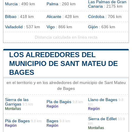
Las Palmas de Gran
Murcia
: 490 km
Palma
: 260 km
Canaria
: 2175 km
Bilbao
: 418 km
Alicante
: 428 km
Córdoba
: 706 km
Valladolid
: 537 km
Vigo
: 866 km
Gijón
: 636 km
Distancia calculada en línea recta
LOS ALREDEDORES DEL
MUNICIPIO DE SANT MATEU DE
BAGES
en el territorio y en los alrededores del municipio de Sant Mateu
de Bages
Sierra de las
Llano de Bages
9.8
Pla de Bagés
9.8 km
Garrigas
9.5 km
km
Región
Montañas
Región
Sierra de Edllet
10.9
Plá de Bages
Bages
9.8 km
9.8 km
km
Región
Región
Montañas