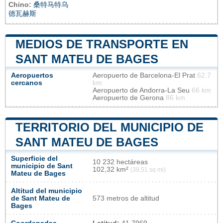
Chino:
桑特马特乌
德瓦赫斯
MEDIOS DE TRANSPORTE EN
SANT MATEU DE BAGES
Aeropuertos
Aeropuerto de Barcelona-El Prat
62.7
cercanos
km
Aeropuerto de Andorra-La Seu
66 km
Aeropuerto de Gerona
86 km
TERRITORIO DEL MUNICIPIO DE
SANT MATEU DE BAGES
Superficie del
10 232 hectáreas
municipio de Sant
102,32 km²
(39,51 sq mi)
Mateu de Bages
Altitud del municipio
de Sant Mateu de
573 metros de altitud
Bages