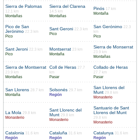
Sierra de Palomas
Sierra del Clarena
Pinós
17 km
12.1 km
14.5 km
Montaña
Montañas
Montañas
Pico de San
San Gerónimo
22.3
Sant Geroni
22.3 km
Jerónimo
22.3 km
km
Pico
Pico
Pico
Sierra de Monserrat
Sant Jeroni
Montserrat
22.3 km
23 km
23.9 km
Pico
Montaña
Montañas
Sierra de Montserrat
Coll de Heras
Collado de Heras
27.7
23.9 km
km
27.7 km
Montañas
Pasar
Pasar
San Llorens del
San Llorens
Solsonés
28.7 km
29.7 km
Munt
29.8 km
Montaña
Región
Monasterio
Santuario de Sant
Sant Llorenc del
La Mola
Llorens del Munt
29.8 km
Munt
29.8 km
Monasterio
29.8 km
Monasterio
Monasterio
Catalonia
Cataluña
Catalunya
31.6 km
31.6 km
31.6 km
Región
Región
Región