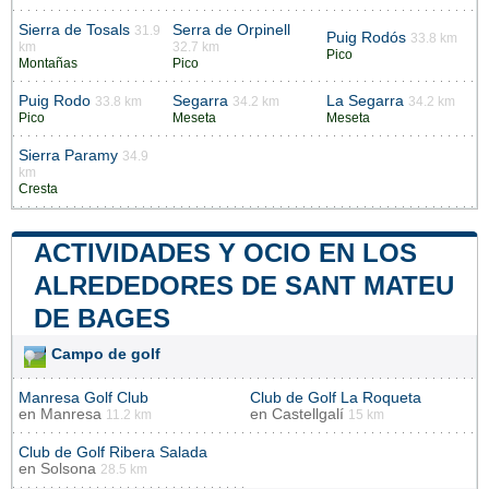
Sierra de Tosals
Serra de Orpinell
31.9
Puig Rodós
33.8 km
km
32.7 km
Pico
Montañas
Pico
Puig Rodo
Segarra
La Segarra
33.8 km
34.2 km
34.2 km
Pico
Meseta
Meseta
Sierra Paramy
34.9
km
Cresta
ACTIVIDADES Y OCIO EN LOS
ALREDEDORES DE SANT MATEU
DE BAGES
Campo de golf
Manresa Golf Club
Club de Golf La Roqueta
en
Manresa
en
Castellgalí
11.2 km
15 km
Club de Golf Ribera Salada
en
Solsona
28.5 km