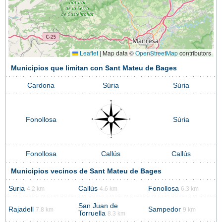
Leaflet
|
Map data ©
OpenStreetMap
contributors
Municipios que limitan con Sant Mateu de Bages
Cardona
Súria
Súria
Fonollosa
Súria
Fonollosa
Callús
Callús
Municipios vecinos de Sant Mateu de Bages
Suria
Callús
Fonollosa
4.2 km
4.6 km
6.3 km
San Juan de
Rajadell
Sampedor
7.8 km
9 km
Torruella
8.3 km