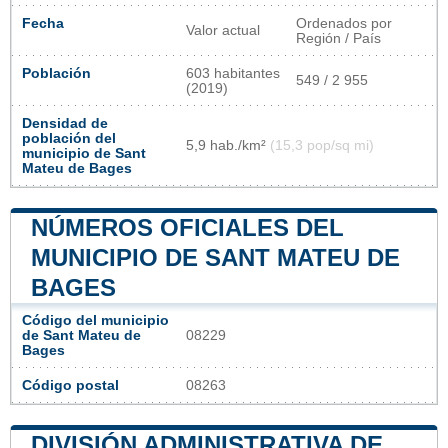
Fecha
Ordenados por
Valor actual
Región / País
Población
603 habitantes
549 / 2 955
(2019)
Densidad de
población del
5,9 hab./km²
(15,3 pop/sq mi)
municipio de Sant
Mateu de Bages
NÚMEROS OFICIALES DEL
MUNICIPIO DE SANT MATEU DE
BAGES
Código del municipio
de Sant Mateu de
08229
Bages
Código postal
08263
DIVISIÓN ADMINISTRATIVA DE