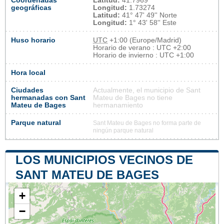
Coordenadas
Latitud:
41.7969
geográficas
Longitud:
1.73274
Latitud:
41° 47' 49'' Norte
Longitud:
1° 43' 58'' Este
Huso horario
UTC
+1:00 (Europe/Madrid)
Horario de verano : UTC +2:00
Horario de invierno : UTC +1:00
Hora local
Ciudades
Actualmente, el municipio de Sant
hermanadas con Sant
Mateu de Bages no tiene
Mateu de Bages
hermanamiento
Parque natural
Sant Mateu de Bages no forma parte de
ningún parque natural
LOS MUNICIPIOS VECINOS DE
SANT MATEU DE BAGES
+
−