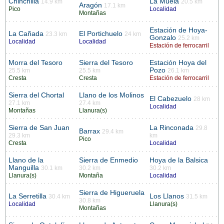
Chinchilla
La Muela
14.9 km
20.5 km
Aragón
17.1 km
Pico
Localidad
Montañas
Estación de Hoya-
La Cañada
El Portichuelo
23.3 km
24 km
Gonzalo
25.2 km
Localidad
Localidad
Estación de ferrocarril
Morra del Tesoro
Sierra del Tesoro
Estación Hoya del
Pozo
25.5 km
25.5 km
26.1 km
Cresta
Cresta
Estación de ferrocarril
Sierra del Chortal
Llano de los Molinos
El Cabezuelo
28 km
27.1 km
27.4 km
Localidad
Montañas
Llanura(s)
Sierra de San Juan
La Rinconada
29.8
Barrax
29.4 km
29.3 km
km
Pico
Cresta
Localidad
Llano de la
Sierra de Enmedio
Hoya de la Balsica
Manguilla
30.1 km
30.2 km
30.2 km
Llanura(s)
Montaña
Localidad
Sierra de Higueruela
La Serretilla
Los Llanos
30.4 km
31.5 km
30.8 km
Localidad
Llanura(s)
Montañas