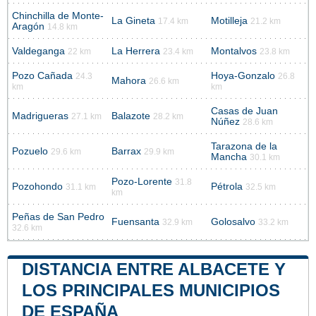
Chinchilla de Monte-
La Gineta
Motilleja
17.4 km
21.2 km
Aragón
14.8 km
Valdeganga
La Herrera
Montalvos
22 km
23.4 km
23.8 km
Pozo Cañada
Hoya-Gonzalo
24.3
26.8
Mahora
26.6 km
km
km
Casas de Juan
Madrigueras
Balazote
27.1 km
28.2 km
Núñez
28.6 km
Tarazona de la
Pozuelo
Barrax
29.6 km
29.9 km
Mancha
30.1 km
Pozo-Lorente
31.8
Pozohondo
Pétrola
31.1 km
32.5 km
km
Peñas de San Pedro
Fuensanta
Golosalvo
32.9 km
33.2 km
32.6 km
DISTANCIA ENTRE ALBACETE Y
LOS PRINCIPALES MUNICIPIOS
DE ESPAÑA