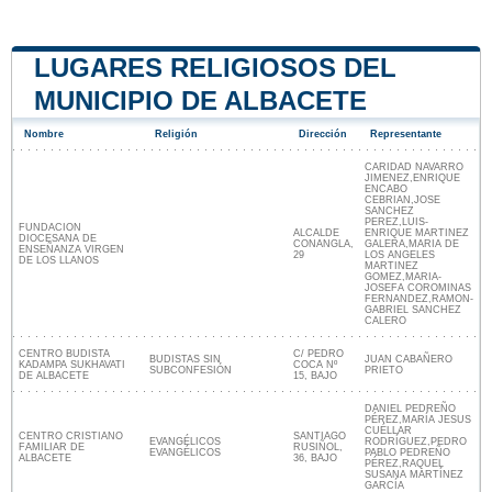
LUGARES RELIGIOSOS DEL
MUNICIPIO DE ALBACETE
Nombre
Religión
Dirección
Representante
CARIDAD NAVARRO
JIMENEZ,ENRIQUE
ENCABO
CEBRIAN,JOSE
SANCHEZ
PEREZ,LUIS-
FUNDACION
ALCALDE
ENRIQUE MARTINEZ
DIOCESANA DE
CONANGLA,
GALERA,MARIA DE
ENSEÑANZA VIRGEN
29
LOS ANGELES
DE LOS LLANOS
MARTINEZ
GOMEZ,MARIA-
JOSEFA COROMINAS
FERNANDEZ,RAMON-
GABRIEL SANCHEZ
CALERO
CENTRO BUDISTA
C/ PEDRO
BUDISTAS SIN
JUAN CABAÑERO
KADAMPA SUKHAVATI
COCA Nº
SUBCONFESIÓN
PRIETO
DE ALBACETE
15, BAJO
DANIEL PEDREÑO
PÉREZ,MARÍA JESUS
CUÉLLAR
CENTRO CRISTIANO
SANTIAGO
EVANGÉLICOS
RODRÍGUEZ,PEDRO
FAMILIAR DE
RUSIÑOL,
EVANGÉLICOS
PABLO PEDREÑO
ALBACETE
36, BAJO
PÉREZ,RAQUEL
SUSANA MARTÍNEZ
GARCÍA