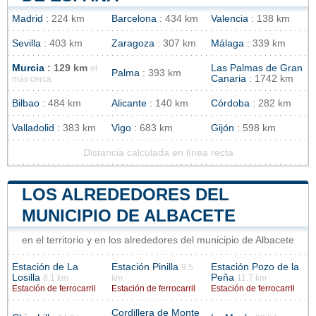
Madrid
: 224 km
Barcelona
: 434 km
Valencia
: 138 km
Sevilla
: 403 km
Zaragoza
: 307 km
Málaga
: 339 km
Murcia
: 129 km
Las Palmas de Gran
el
Palma
: 393 km
Canaria
: 1742 km
más cerca
Bilbao
: 484 km
Alicante
: 140 km
Córdoba
: 282 km
Valladolid
: 383 km
Vigo
: 683 km
Gijón
: 598 km
Distancia calculada en línea recta
LOS ALREDEDORES DEL
MUNICIPIO DE ALBACETE
en el territorio y en los alrededores del municipio de Albacete
Estación de La
Estación Pinilla
Estación Pozo de la
9.5
Losilla
Peña
8.1 km
km
11.7 km
Estación de ferrocarril
Estación de ferrocarril
Estación de ferrocarril
Cordillera de Monte