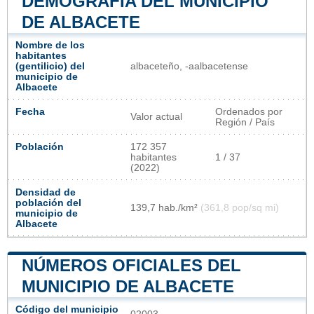
DEMOGRAFÍA DEL MUNICIPIO
DE ALBACETE
Nombre de los
habitantes
(gentilicio) del
albaceteño, -aalbacetense​
municipio de
Albacete
Fecha
Ordenados por
Valor actual
Región / País
Población
172 357
habitantes
1 / 37
(2022)
Densidad de
población del
139,7 hab./km²
(361,8 pop/sq mi)
municipio de
Albacete
NÚMEROS OFICIALES DEL
MUNICIPIO DE ALBACETE
Código del municipio