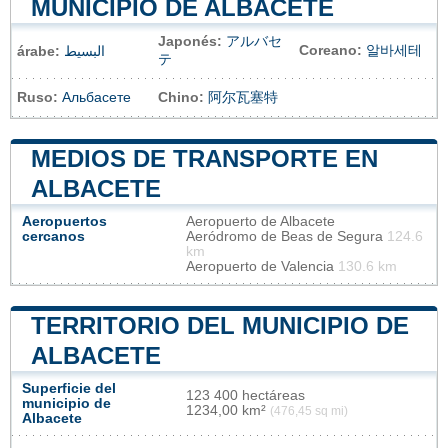
MUNICIPIO DE ALBACETE
Japonés:
アルバセ
Coreano:
알바세테
árabe:
البسيط
テ
Ruso:
Альбасете
Chino:
阿尔瓦塞特
MEDIOS DE TRANSPORTE EN
ALBACETE
Aeropuertos
Aeropuerto de Albacete
cercanos
Aeródromo de Beas de Segura
124.6
km
Aeropuerto de Valencia
130.6 km
TERRITORIO DEL MUNICIPIO DE
ALBACETE
Superficie del
123 400 hectáreas
municipio de
1234,00 km²
(476,45 sq mi)
Albacete