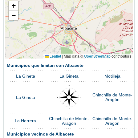
+
−
Leaflet
|
Map data ©
OpenStreetMap
contributors
Municipios que limitan con Albacete
La Gineta
La Gineta
Motilleja
Chinchilla de Monte-
La Gineta
Aragón
Chinchilla de Monte-
Chinchilla de Monte-
La Herrera
Aragón
Aragón
Municipios vecinos de Albacete