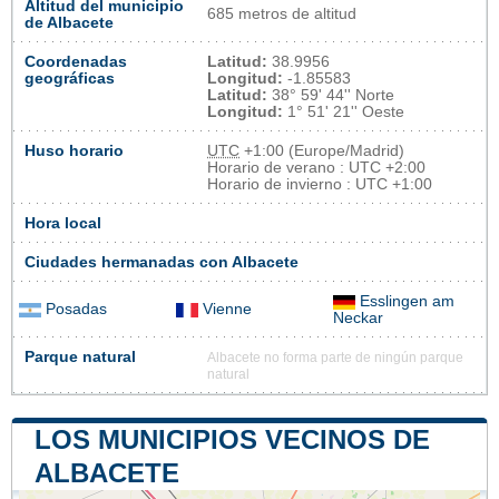
Altitud del municipio
685 metros de altitud
de Albacete
Coordenadas
Latitud:
38.9956
geográficas
Longitud:
-1.85583
Latitud:
38° 59' 44'' Norte
Longitud:
1° 51' 21'' Oeste
Huso horario
UTC
+1:00 (Europe/Madrid)
Horario de verano : UTC +2:00
Horario de invierno : UTC +1:00
Hora local
Ciudades hermanadas con Albacete
Esslingen am
Posadas
Vienne
Neckar
Parque natural
Albacete no forma parte de ningún parque
natural
LOS MUNICIPIOS VECINOS DE
ALBACETE