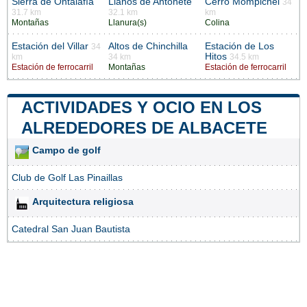
Sierra de Ontalafía
Llanos de Antonete
Cerro Mompichel
34
31.7 km
32.1 km
km
Montañas
Llanura(s)
Colina
Estación del Villar
Altos de Chinchilla
Estación de Los
34
Hitos
km
34 km
34.5 km
Estación de ferrocarril
Montañas
Estación de ferrocarril
ACTIVIDADES Y OCIO EN LOS
ALREDEDORES DE ALBACETE
Campo de golf
Club de Golf Las Pinaillas
Arquitectura religiosa
Catedral San Juan Bautista