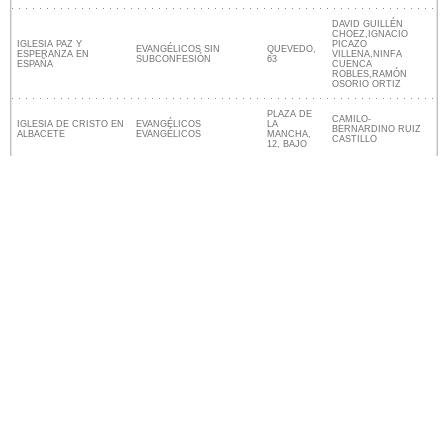
DAVID GUILLÉN
CHOEZ,IGNACIO
IGLESIA PAZ Y
PICAZO
EVANGÉLICOS SIN
QUEVEDO,
ESPERANZA EN
VILLENA,NINFA
SUBCONFESIÓN
63
ESPAÑA
CUENCA
ROBLES,RAMÓN
OSORIO ORTIZ
PLAZA DE
CAMILO-
IGLESIA DE CRISTO EN
EVANGÉLICOS
LA
BERNARDINO RUIZ
ALBACETE
EVANGÉLICOS
MANCHA,
CASTILLO
12, BAJO
Más religiones
Lugares religiosos cerca de Albacete
Nuestro sitio no está afiliado ni patrocinado por
ninguna entidad gubernamental de España. Somos
una empresa independiente enfocada en brindar
información valiosa a los ciudadanos y residentes del
país.
Menciones legales
|
Actualizar los datos
|
Contacto
|
Ciudades y pueblos del mundo
| Copyright © 2026
ayuntamiento-espana.es Todos los derechos
reservados