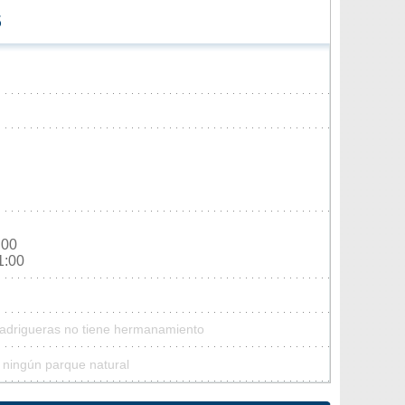
S
:00
1:00
Madrigueras no tiene hermanamiento
 ningún parque natural