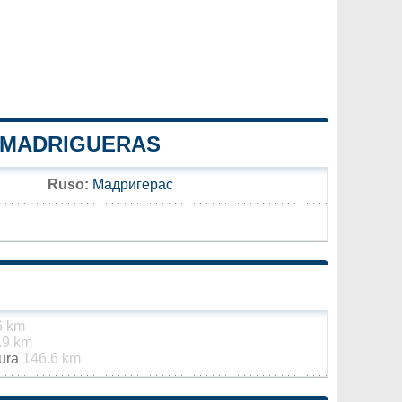
E MADRIGUERAS
Ruso:
Мадригерас
6 km
.9 km
gura
146.6 km