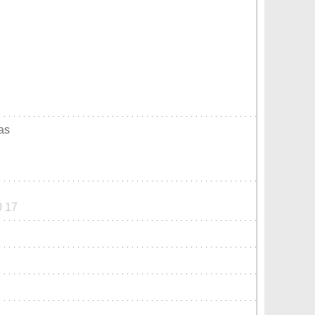
as
0 17