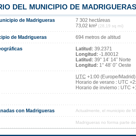
RIO DEL MUNICIPIO DE MADRIGUERA
municipio de Madrigueras
7 302 hectáreas
73,02 km²
(28,19 sq mi)
cipio de Madrigueras
694 metros de altitud
ográficas
Latitud:
39.2371
Longitud:
-1.80012
Latitud:
39° 14' 14'' Norte
Longitud:
1° 48' 0'' Oeste
UTC
+1:00 (Europe/Madrid)
Horario de verano : UTC +2
Horario de invierno : UTC +
nadas con Madrigueras
Actualmente, el municipio de 
Madrigueras no forma parte de