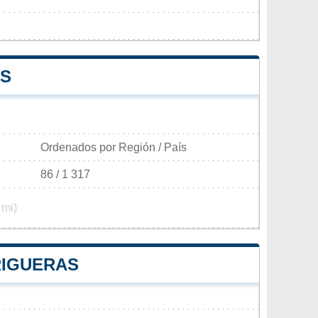
AS
Ordenados por Región / País
86 / 1 317
 mi)
RIGUERAS