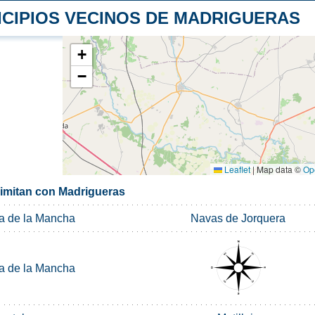
ICIPIOS VECINOS DE MADRIGUERAS
+
−
Leaflet
|
Map data ©
Op
limitan con Madrigueras
a de la Mancha
Navas de Jorquera
a de la Mancha