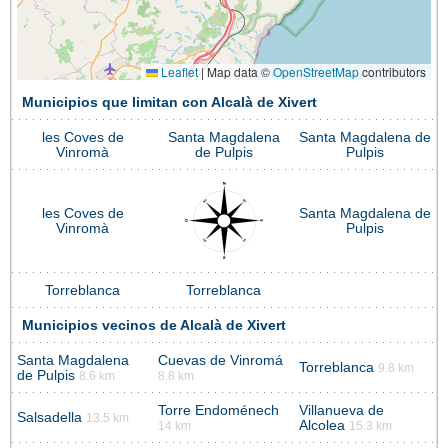
Leaflet
|
Map data ©
OpenStreetMap
contributors
Municipios que limitan con Alcalà de Xivert
les Coves de
Santa Magdalena
Santa Magdalena de
Vinromà
de Pulpis
Pulpis
les Coves de
Santa Magdalena de
Vinromà
Pulpis
Torreblanca
Torreblanca
Municipios vecinos de Alcalà de Xivert
Santa Magdalena
Cuevas de Vinromá
Torreblanca
9.8 km
de Pulpis
8.6 km
8.8 km
Torre Endoménech
Villanueva de
Salsadella
13.5 km
Alcolea
14 km
15.3 km