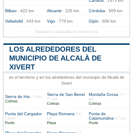
Canaria
: 1973 km
Bilbao
: 422 km
Alicante
: 226 km
Córdoba
: 509 km
Valladolid
: 443 km
Vigo
: 779 km
Gijón
: 606 km
Distancia calculada en línea recta
LOS ALREDEDORES DEL
MUNICIPIO DE ALCALÀ DE
XIVERT
en el territorio y en los alrededores del municipio de Alcalà de
Xivert
Sierra de San Benet
Montaña Grosa
7.7
Sierra de Irta
7.7 km
7.7 km
km
Colinas
Colinas
Colinas
Punta del Cargador
Playa Romana
Punta de
8.6
Calamundina
8.6 km
km
8.7 km
Punto
Playa
Punto