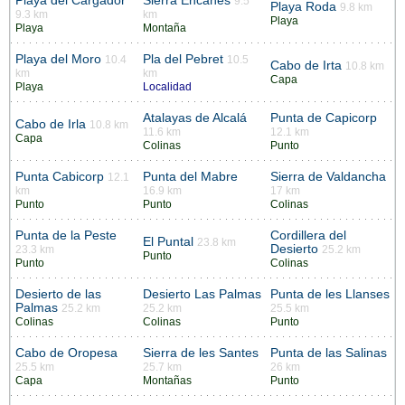
Playa del Cargador
Sierra Encanes
9.5
Playa Roda
9.8 km
9.3 km
km
Playa
Playa
Montaña
Playa del Moro
Pla del Pebret
10.4
10.5
Cabo de Irta
10.8 km
km
km
Capa
Playa
Localidad
Atalayas de Alcalá
Punta de Capicorp
Cabo de Irla
10.8 km
11.6 km
12.1 km
Capa
Colinas
Punto
Punta Cabicorp
Punta del Mabre
Sierra de Valdancha
12.1
km
16.9 km
17 km
Punto
Punto
Colinas
Punta de la Peste
Cordillera del
El Puntal
23.8 km
Desierto
23.3 km
25.2 km
Punto
Punto
Colinas
Desierto de las
Desierto Las Palmas
Punta de les Llanses
Palmas
25.2 km
25.2 km
25.5 km
Colinas
Colinas
Punto
Cabo de Oropesa
Sierra de les Santes
Punta de las Salinas
25.5 km
25.7 km
26 km
Capa
Montañas
Punto