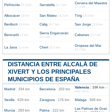
Cervera del Maestre
Peñíscola
Sarratella
16.2 km
16.7 km
17.3 km
Albocácer
San Mateo
Tírig
18 km
18.2 km
18.3 km
Benlloch
Cálig
San Jorge
19.9 km
20.7 km
20.8 km
Sierra Engarcerán
Benicarló
Cabanes
21 km
22.7 km
21.2 km
Oropesa del Mar
La Jana
Chert
23.4 km
24.3 km
24.7 km
DISTANCIA ENTRE ALCALÀ DE
XIVERT Y LOS PRINCIPALES
MUNICIPIOS DE ESPAÑA
Valencia
: 106 km
el
Madrid
: 334 km
Barcelona
: 203 km
más cerca
Sevilla
: 629 km
Zaragoza
: 176 km
Málaga
: 568 km
Las Palmas de Gran
Murcia
: 283 km
Palma
: 222 km