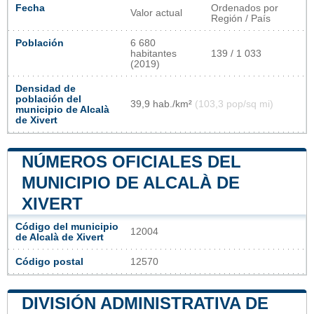
Fecha
Ordenados por
Valor actual
Región / País
Población
6 680
habitantes
139 / 1 033
(2019)
Densidad de
población del
39,9 hab./km²
(103,3 pop/sq mi)
municipio de Alcalà
de Xivert
NÚMEROS OFICIALES DEL
MUNICIPIO DE ALCALÀ DE
XIVERT
Código del municipio
12004
de Alcalà de Xivert
Código postal
12570
DIVISIÓN ADMINISTRATIVA DE