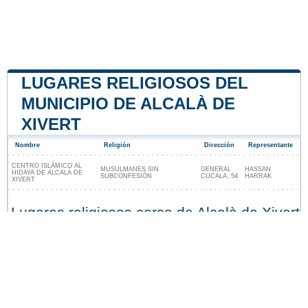
LUGARES RELIGIOSOS DEL
MUNICIPIO DE ALCALÀ DE
XIVERT
Nombre
Religión
Dirección
Representante
CENTRO ISLÁMICO AL
MUSULMANES SIN
GENERAL
HASSAN
HIDAYA DE ALCALÀ DE
SUBCONFESIÓN
CUCALA, 54
HARRAK
XIVERT
Lugares religiosos cerca de Alcalà de Xivert
Nuestro sitio no está afiliado ni patrocinado por
ninguna entidad gubernamental de España. Somos
una empresa independiente enfocada en brindar