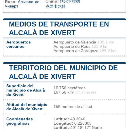
Chino:
阿尔卡拉德
Ruso:
Алькала-де-
Чиверт
克西韦尔特
MEDIOS DE TRANSPORTE EN
ALCALÀ DE XIVERT
Aeropuertos
Aeropuerto de Valencia
109.1 km
cercanos
Aeropuerto de Reus
122.9 km
Aeropuerto de Zaragoza
185.2 km
TERRITORIO DEL MUNICIPIO DE
ALCALÀ DE XIVERT
Superficie del
16 756 hectáreas
municipio de Alcalà
167,56 km²
(64,70 sq mi)
de Xivert
Altitud del municipio
159 metros de altitud
de Alcalà de Xivert
Coordenadas
Latitud:
40.3046
geográficas
Longitud:
0.226305
Latitud:
40° 18' 17'' Norte