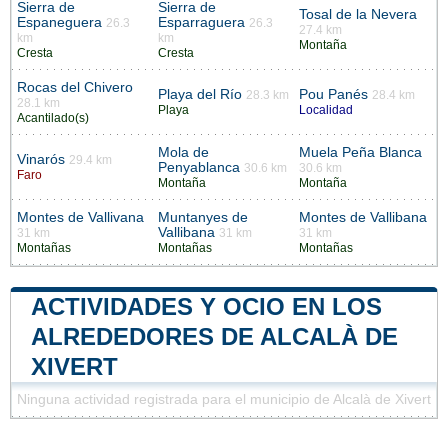
Sierra de
Sierra de
Tosal de la Nevera
Espaneguera
Esparraguera
26.3
26.3
27.4 km
km
km
Montaña
Cresta
Cresta
Rocas del Chivero
Playa del Río
Pou Panés
28.3 km
28.4 km
28.1 km
Playa
Localidad
Acantilado(s)
Mola de
Muela Peña Blanca
Vinarós
29.4 km
Penyablanca
30.6 km
30.6 km
Faro
Montaña
Montaña
Montes de Vallivana
Muntanyes de
Montes de Vallibana
Vallibana
31 km
31 km
31 km
Montañas
Montañas
Montañas
ACTIVIDADES Y OCIO EN LOS
ALREDEDORES DE ALCALÀ DE
XIVERT
Ninguna actividad registrada para el municipio de Alcalà de Xivert