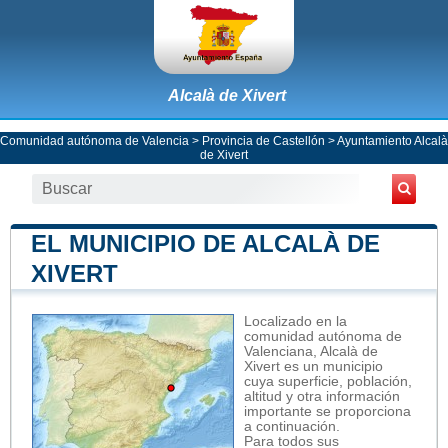
Alcalà de Xivert
Comunidad autónoma de Valencia
>
Provincia de Castellón
>
Ayuntamiento Alcalà
de Xivert
EL MUNICIPIO DE ALCALÀ DE
XIVERT
Localizado en la
comunidad autónoma de
Valenciana, Alcalà de
Xivert es un municipio
cuya superficie, población,
altitud y otra información
importante se proporciona
a continuación.
Para todos sus