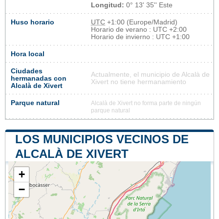
Longitud:
0° 13' 35'' Este
Huso horario
UTC
+1:00 (Europe/Madrid)
Horario de verano : UTC +2:00
Horario de invierno : UTC +1:00
Hora local
Ciudades
Actualmente, el municipio de Alcalà de
hermanadas con
Xivert no tiene hermanamiento
Alcalà de Xivert
Parque natural
Alcalà de Xivert no forma parte de ningún
parque natural
LOS MUNICIPIOS VECINOS DE
ALCALÀ DE XIVERT
+
−