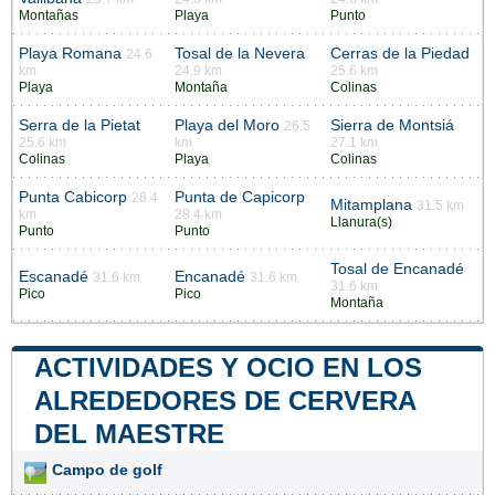
Montañas
Playa
Punto
Playa Romana
Tosal de la Nevera
Cerras de la Piedad
24.6
km
24.9 km
25.6 km
Playa
Montaña
Colinas
Serra de la Pietat
Playa del Moro
Sierra de Montsiá
26.5
25.6 km
km
27.1 km
Colinas
Playa
Colinas
Punta Cabicorp
Punta de Capicorp
28.4
Mitamplana
31.5 km
km
28.4 km
Llanura(s)
Punto
Punto
Tosal de Encanadé
Escanadé
Encanadé
31.6 km
31.6 km
31.6 km
Pico
Pico
Montaña
ACTIVIDADES Y OCIO EN LOS
ALREDEDORES DE CERVERA
DEL MAESTRE
Campo de golf