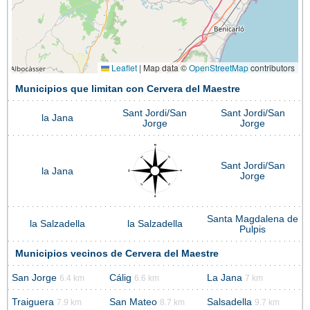
Leaflet
|
Map data ©
OpenStreetMap
contributors
Municipios que limitan con Cervera del Maestre
Sant Jordi/San
Sant Jordi/San
la Jana
Jorge
Jorge
Sant Jordi/San
la Jana
Jorge
Santa Magdalena de
la Salzadella
la Salzadella
Pulpis
Municipios vecinos de Cervera del Maestre
San Jorge
Cálig
La Jana
6.4 km
6.6 km
7 km
Traiguera
San Mateo
Salsadella
7.9 km
8.7 km
9.7 km