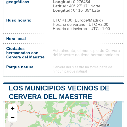
geográficas
Longitud:
0.276454
Latitud:
40° 27' 17'' Norte
Longitud:
0° 16' 35'' Este
Huso horario
UTC
+1:00 (Europe/Madrid)
Horario de verano : UTC +2:00
Horario de invierno : UTC +1:00
Hora local
Ciudades
Actualmente, el municipio de Cervera
hermanadas con
del Maestre no tiene hermanamiento
Cervera del Maestre
Parque natural
Cervera del Maestre no forma parte de
ningún parque natural
LOS MUNICIPIOS VECINOS DE
CERVERA DEL MAESTRE
+
−