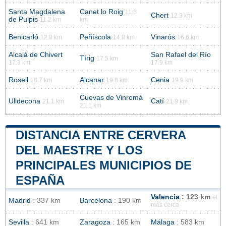
Santa Magdalena
Canet lo Roig
11.3
Chert
12.3 km
de Pulpis
11.2 km
km
Benicarló
Peñíscola
Vinarós
12.8 km
14.8 km
16.6 km
Alcalá de Chivert
San Rafael del Río
Tírig
17.5 km
17.3 km
17.9 km
Rosell
Alcanar
Cenia
18.7 km
19.8 km
19.9 km
Cuevas de Vinromá
Ulldecona
Catí
21.1 km
21.9 km
21.1 km
DISTANCIA ENTRE CERVERA
DEL MAESTRE Y LOS
PRINCIPALES MUNICIPIOS DE
ESPAÑA
Valencia
: 123 km
el
Madrid
: 337 km
Barcelona
: 190 km
más cerca
Sevilla
: 641 km
Zaragoza
: 165 km
Málaga
: 583 km