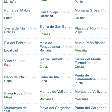
Montaña
Punto
Punta del Mabre
Montaña Grosa
17.5
Corral Viejo
17.3 km
16.6 km
km
Localidad
Punto
Colinas
Sierra de San Benet
Sierra de Irta
Playa del Río
17.5 km
17.6 km
17.5 km
Colinas
Playa
Colinas
Pla del Pebret
Mola de
Muela Peña Blanca
18.3
Penyablanca
km
18.4 km
18.4 km
Localidad
Montaña
Montaña
Sierra Turmell
Sierra del Monte
19.5
Vinarós
19 km
Turmell
km
19.5 km
Faro
Cresta
Cresta
Punta de
Cabo de Irta
Cabo de Irla
20.1 km
20.1 km
Calamundina
22.9 km
Capa
Capa
Punto
Montes de Vallibana
Montes de Vallivana
Playa Roda
23 km
23.7 km
23.7 km
Playa
Montañas
Montañas
Muntanyes de
Playa del Cargador
Punta del Cargador
Vallibana
23.7 km
24.6 km
24.6 km