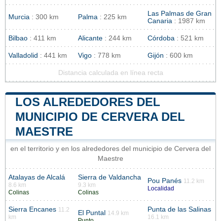
Las Palmas de Gran
Murcia
: 300 km
Palma
: 225 km
Canaria
: 1987 km
Bilbao
: 411 km
Alicante
: 244 km
Córdoba
: 521 km
Valladolid
: 441 km
Vigo
: 778 km
Gijón
: 600 km
Distancia calculada en línea recta
LOS ALREDEDORES DEL
MUNICIPIO DE CERVERA DEL
MAESTRE
en el territorio y en los alrededores del municipio de Cervera del
Maestre
Atalayas de Alcalá
Sierra de Valdancha
Pou Panés
11.2 km
8.6 km
9.3 km
Localidad
Colinas
Colinas
Sierra Encanes
Punta de las Salinas
11.2
El Puntal
14.9 km
km
16.1 km
Punto