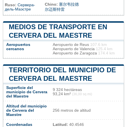
Chino:
塞尔韦拉德
Ruso:
Сервера-
дель-Маэстре
尔迈斯特雷
MEDIOS DE TRANSPORTE EN
CERVERA DEL MAESTRE
Aeropuertos
Aeropuerto de Reus
107.6 km
cercanos
Aeropuerto de Valencia
125.4 km
Aeropuerto de Zaragoza
174.4 km
TERRITORIO DEL MUNICIPIO DE
CERVERA DEL MAESTRE
Superficie del
9 324 hectáreas
municipio de Cervera
93,24 km²
(36,00 sq mi)
del Maestre
Altitud del municipio
de Cervera del
256 metros de altitud
Maestre
Coordenadas
Latitud:
40.4546