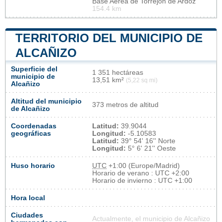
Base Aérea de Torrejón de Ardoz
154.4 km
TERRITORIO DEL MUNICIPIO DE
ALCAÑIZO
Superficie del
1 351 hectáreas
municipio de
13,51 km²
(5,22 sq mi)
Alcañizo
Altitud del municipio
373 metros de altitud
de Alcañizo
Coordenadas
Latitud:
39.9044
geográficas
Longitud:
-5.10583
Latitud:
39° 54' 16'' Norte
Longitud:
5° 6' 21'' Oeste
Huso horario
UTC
+1:00 (Europe/Madrid)
Horario de verano : UTC +2:00
Horario de invierno : UTC +1:00
Hora local
Ciudades
Actualmente, el municipio de Alcañizo