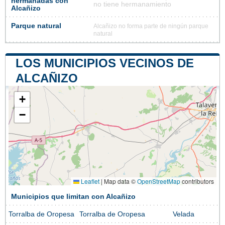
hermanadas con
no tiene hermanamiento
Alcañizo
Parque natural
Alcañizo no forma parte de ningún parque
natural
LOS MUNICIPIOS VECINOS DE
ALCAÑIZO
+
−
Leaflet
|
Map data ©
OpenStreetMap
contributors
Municipios que limitan con Alcañizo
Torralba de Oropesa
Torralba de Oropesa
Velada