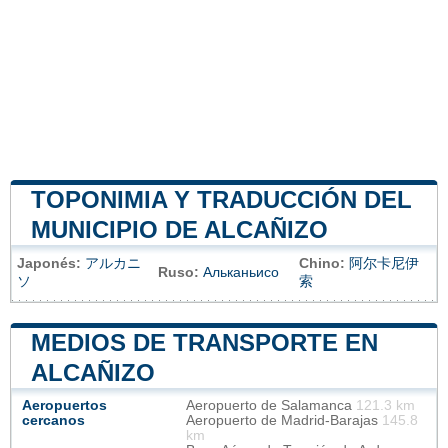
TOPONIMIA Y TRADUCCIÓN DEL
MUNICIPIO DE ALCAÑIZO
Japonés:
アルカニ
Chino:
阿尔卡尼伊
Ruso:
Альканьисо
ソ
索
MEDIOS DE TRANSPORTE EN
ALCAÑIZO
Aeropuertos
Aeropuerto de Salamanca
121.3 km
cercanos
Aeropuerto de Madrid-Barajas
145.8
km