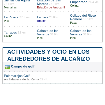
Sierras del Águila
Estación de San
Empedrado
26.4 km
Marcos
23.6 km
25.1 km
Colina
Montañas
Estación de ferrocarril
Collado del Risco
La Picaza
La Jara
27.1 km
28.8 km
Romero
30.5 km
Pico
Región
Pasar
Cabeza de los
Cabeza de los
Tarraces
32 km
Veneros
Veneras
33.9 km
33.9 km
Colina
Pico
Pico
ACTIVIDADES Y OCIO EN LOS
ALREDEDORES DE ALCAÑIZO
Campo de golf
Palomarejos Golf
en
Talavera de la Reina
29.4 km