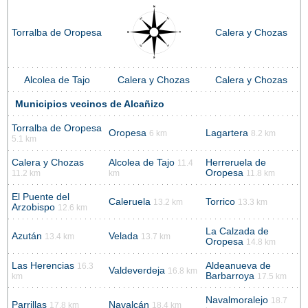
Torralba de Oropesa
Calera y Chozas
Alcolea de Tajo
Calera y Chozas
Calera y Chozas
Municipios vecinos de Alcañizo
Torralba de Oropesa
Oropesa
Lagartera
6 km
8.2 km
5.1 km
Calera y Chozas
Alcolea de Tajo
Herreruela de
11.4
Oropesa
11.2 km
km
11.8 km
El Puente del
Caleruela
Torrico
13.2 km
13.3 km
Arzobispo
12.6 km
La Calzada de
Azután
Velada
13.4 km
13.7 km
Oropesa
14.8 km
Las Herencias
Aldeanueva de
16.3
Valdeverdeja
16.8 km
Barbarroya
km
17.5 km
Navalmoralejo
18.7
Parrillas
Navalcán
17.8 km
18.4 km