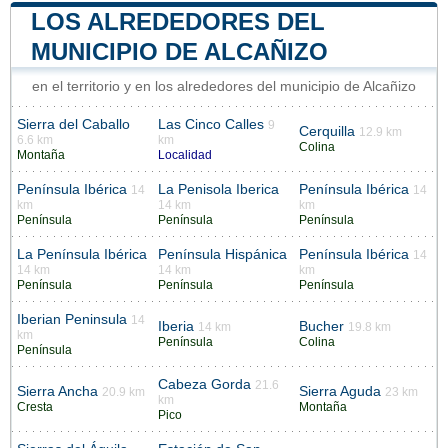
LOS ALREDEDORES DEL
MUNICIPIO DE ALCAÑIZO
en el territorio y en los alrededores del municipio de Alcañizo
Sierra del Caballo
Las Cinco Calles
9
Cerquilla
12.9 km
6.6 km
km
Colina
Montaña
Localidad
Península Ibérica
La Penisola Iberica
Península Ibérica
14
14
km
14 km
km
Península
Península
Península
La Península Ibérica
Península Hispánica
Península Ibérica
14
14 km
14 km
km
Península
Península
Península
Iberian Peninsula
14
Iberia
Bucher
14 km
19.8 km
km
Península
Colina
Península
Cabeza Gorda
21.6
Sierra Ancha
Sierra Aguda
20.9 km
23 km
km
Cresta
Montaña
Pico