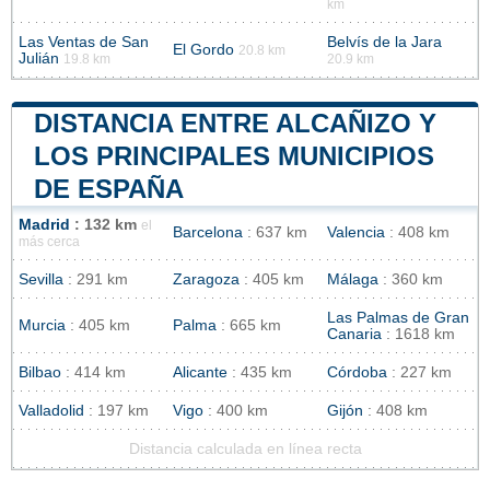
km
Las Ventas de San
Belvís de la Jara
El Gordo
20.8 km
Julián
19.8 km
20.9 km
DISTANCIA ENTRE ALCAÑIZO Y
LOS PRINCIPALES MUNICIPIOS
DE ESPAÑA
Madrid
: 132 km
el
Barcelona
: 637 km
Valencia
: 408 km
más cerca
Sevilla
: 291 km
Zaragoza
: 405 km
Málaga
: 360 km
Las Palmas de Gran
Murcia
: 405 km
Palma
: 665 km
Canaria
: 1618 km
Bilbao
: 414 km
Alicante
: 435 km
Córdoba
: 227 km
Valladolid
: 197 km
Vigo
: 400 km
Gijón
: 408 km
Distancia calculada en línea recta