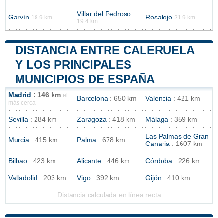
Villar del Pedroso
Garvín
Rosalejo
18.9 km
21.9 km
19.4 km
DISTANCIA ENTRE CALERUELA
Y LOS PRINCIPALES
MUNICIPIOS DE ESPAÑA
Madrid
: 146 km
el
Barcelona
: 650 km
Valencia
: 421 km
más cerca
Sevilla
: 284 km
Zaragoza
: 418 km
Málaga
: 359 km
Las Palmas de Gran
Murcia
: 415 km
Palma
: 678 km
Canaria
: 1607 km
Bilbao
: 423 km
Alicante
: 446 km
Córdoba
: 226 km
Valladolid
: 203 km
Vigo
: 392 km
Gijón
: 410 km
Distancia calculada en línea recta