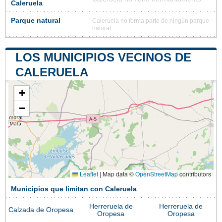
Caleruela
Parque natural
Caleruela no forma parte de ningún parque
natural
LOS MUNICIPIOS VECINOS DE
CALERUELA
+
−
Leaflet
|
Map data ©
OpenStreetMap
contributors
Municipios que limitan con Caleruela
Herreruela de
Herreruela de
Calzada de Oropesa
Oropesa
Oropesa