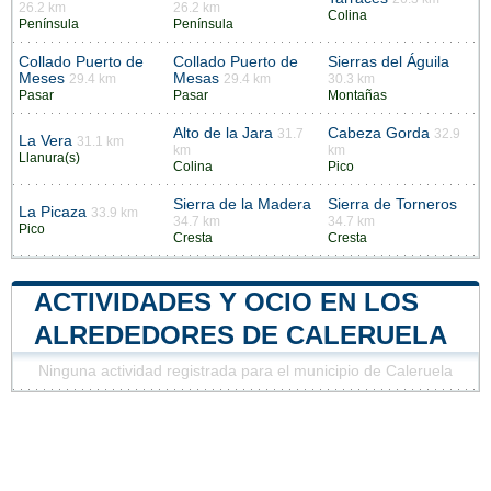
26.2 km
26.2 km
Colina
Península
Península
Collado Puerto de
Collado Puerto de
Sierras del Águila
Meses
Mesas
29.4 km
29.4 km
30.3 km
Pasar
Pasar
Montañas
Alto de la Jara
Cabeza Gorda
31.7
32.9
La Vera
31.1 km
km
km
Llanura(s)
Colina
Pico
Sierra de la Madera
Sierra de Torneros
La Picaza
33.9 km
34.7 km
34.7 km
Pico
Cresta
Cresta
ACTIVIDADES Y OCIO EN LOS
ALREDEDORES DE CALERUELA
Ninguna actividad registrada para el municipio de Caleruela