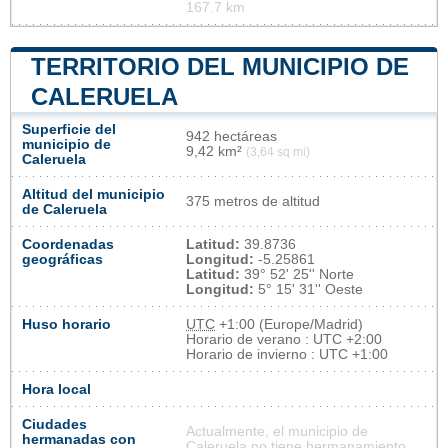
167.7 km
TERRITORIO DEL MUNICIPIO DE
CALERUELA
Superficie del
942 hectáreas
municipio de
9,42 km²
(3,64 sq mi)
Caleruela
Altitud del municipio
375 metros de altitud
de Caleruela
Coordenadas
Latitud:
39.8736
geográficas
Longitud:
-5.25861
Latitud:
39° 52' 25'' Norte
Longitud:
5° 15' 31'' Oeste
Huso horario
UTC
+1:00 (Europe/Madrid)
Horario de verano : UTC +2:00
Horario de invierno : UTC +1:00
Hora local
Ciudades
Actualmente, el municipio de
hermanadas con
Caleruela no tiene hermanamiento