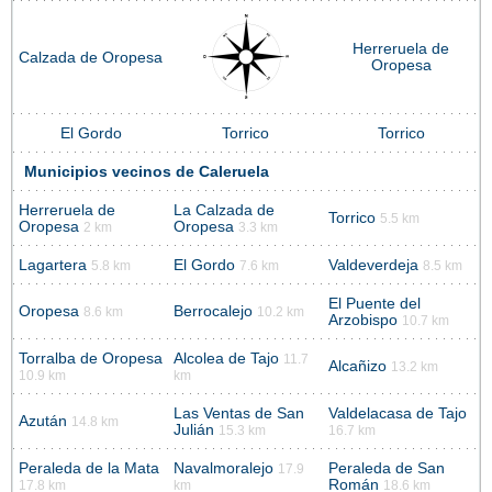
Herreruela de
Calzada de Oropesa
Oropesa
El Gordo
Torrico
Torrico
Municipios vecinos de Caleruela
Herreruela de
La Calzada de
Torrico
5.5 km
Oropesa
Oropesa
2 km
3.3 km
Lagartera
El Gordo
Valdeverdeja
5.8 km
7.6 km
8.5 km
El Puente del
Oropesa
Berrocalejo
8.6 km
10.2 km
Arzobispo
10.7 km
Torralba de Oropesa
Alcolea de Tajo
11.7
Alcañizo
13.2 km
10.9 km
km
Las Ventas de San
Valdelacasa de Tajo
Azután
14.8 km
Julián
15.3 km
16.7 km
Peraleda de la Mata
Navalmoralejo
Peraleda de San
17.9
Román
17.8 km
km
18.6 km