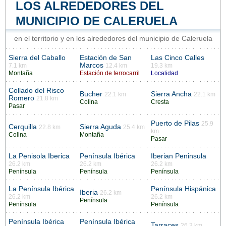
LOS ALREDEDORES DEL
MUNICIPIO DE CALERUELA
en el territorio y en los alrededores del municipio de Caleruela
Sierra del Caballo
Estación de San
Las Cinco Calles
Marcos
7.1 km
12.4 km
19.3 km
Montaña
Estación de ferrocarril
Localidad
Collado del Risco
Bucher
Sierra Ancha
22.1 km
22.1 km
Romero
21.8 km
Colina
Cresta
Pasar
Puerto de Pilas
25.9
Cerquilla
Sierra Aguda
22.8 km
25.4 km
km
Colina
Montaña
Pasar
La Penisola Iberica
Península Ibérica
Iberian Peninsula
26.2 km
26.2 km
26.2 km
Península
Península
Península
La Península Ibérica
Península Hispánica
Iberia
26.2 km
26.2 km
26.2 km
Península
Península
Península
Península Ibérica
Península Ibérica
Tarraces
26.3 km