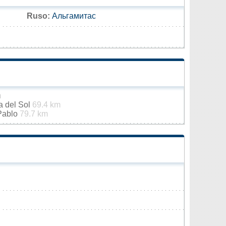
Ruso:
Альгамитас
m
a del Sol
69.4 km
 Pablo
79.7 km