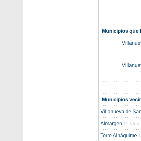
Municipios que 
Villanu
Villanu
Municipios veci
Villanueva de Sa
Almargen
11.5 km
Torre Alháquime
1