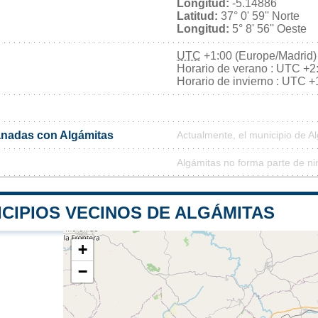
Longitud:
-5.14886
Latitud:
37° 0' 59'' Norte
Longitud:
5° 8' 56'' Oeste
UTC
+1:00 (Europe/Madrid)
Horario de verano : UTC +2
Horario de invierno : UTC +
nadas con Algámitas
Actualmente, el municipio de 
Algámitas no forma parte de ni
CIPIOS VECINOS DE ALGÁMITAS
+
−