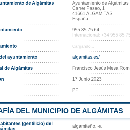
yuntamiento de Algámitas
Ayuntamiento de Algámitas
Carrer Paseo, 1
41661 ALGÁMITAS
España
untamiento
955 85 75 64
Internacional: +34 955 85 7
tamiento
Cargando...
l del ayuntamiento
algamitas.es/
al de Algámitas
Francisco Jesús Mesa Rom
ón
17 Junio 2023
PP
FÍA DEL MUNICIPIO DE ALGÁMITAS
bitantes (gentilicio) del
algamiteño, -a
gámitas