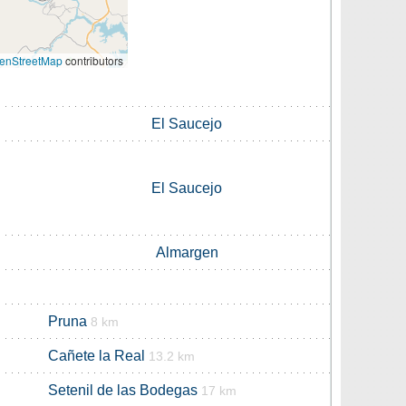
enStreetMap
contributors
El Saucejo
El Saucejo
Almargen
Pruna
8 km
Cañete la Real
13.2 km
Setenil de las Bodegas
17 km