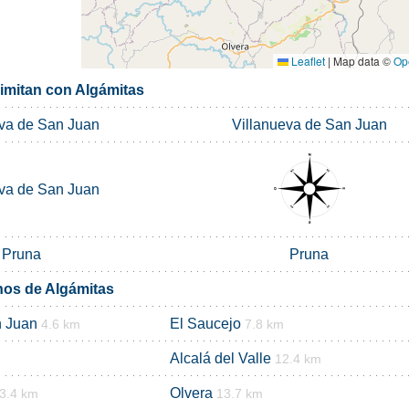
Leaflet
|
Map data ©
Op
limitan con Algámitas
eva de San Juan
Villanueva de San Juan
eva de San Juan
Pruna
Pruna
nos de Algámitas
n Juan
El Saucejo
4.6 km
7.8 km
Alcalá del Valle
12.4 km
Olvera
3.4 km
13.7 km