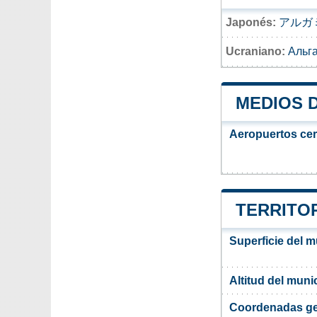
Japonés:
アルガ
Ucraniano:
Альга
MEDIOS 
Aeropuertos ce
TERRITOR
Superficie del m
Altitud del muni
Coordenadas ge