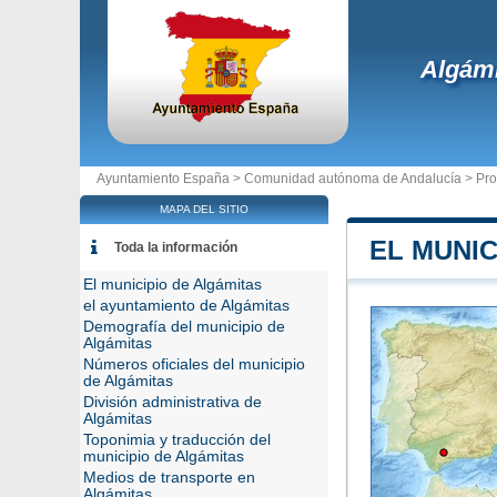
Algám
Ayuntamiento España >
Comunidad autónoma de Andalucía
>
Pro
MAPA DEL SITIO
EL MUNIC
Toda la información
El municipio de Algámitas
el ayuntamiento de Algámitas
Demografía del municipio de
Algámitas
Números oficiales del municipio
de Algámitas
División administrativa de
Algámitas
Toponimia y traducción del
municipio de Algámitas
Medios de transporte en
Algámitas