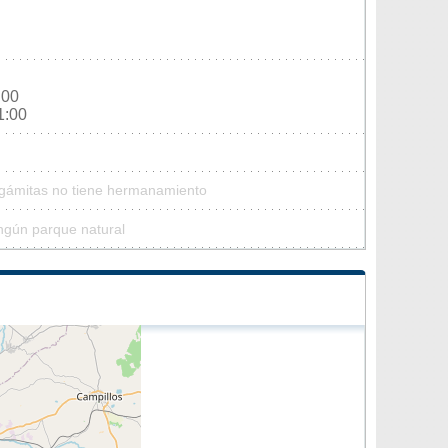
:00
1:00
Algámitas no tiene hermanamiento
ngún parque natural