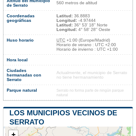
Altitud del municipio
560 metros de altitud
de Serrato
Coordenadas
Latitud:
36.8883
geográficas
Longitud:
-4.97444
Latitud:
36° 53' 18'' Norte
Longitud:
4° 58' 28'' Oeste
Huso horario
UTC
+1:00 (Europe/Madrid)
Horario de verano : UTC +2:00
Horario de invierno : UTC +1:00
Hora local
Ciudades
Actualmente, el municipio de Serrato
hermanadas con
no tiene hermanamiento
Serrato
Parque natural
Serrato no forma parte de ningún parque
natural
LOS MUNICIPIOS VECINOS DE
SERRATO
+