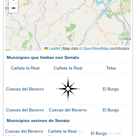
−
Leaflet
|
Map data ©
OpenStreetMap
contributors
Municipios que limitan con Serrato
Cañete la Real
Cañete la Real
Teba
Cuevas del Becerro
El Burgo
Cuevas del Becerro
Cuevas del Becerro
El Burgo
Municipios vecinos de Serrato
Cuevas del Becerro
Cañete la Real
8.3
El Burgo
11.2 km