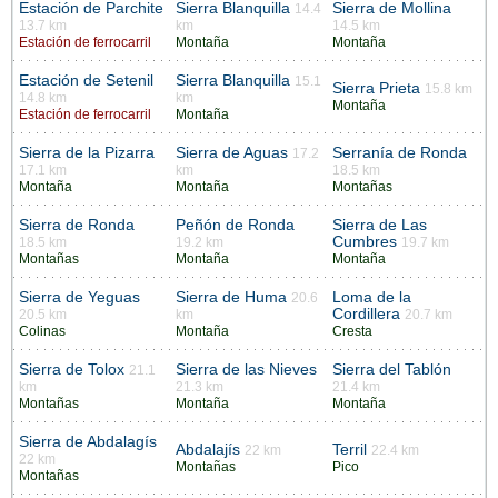
Estación de Parchite
Sierra Blanquilla
Sierra de Mollina
14.4
13.7 km
km
14.5 km
Estación de ferrocarril
Montaña
Montaña
Estación de Setenil
Sierra Blanquilla
15.1
Sierra Prieta
15.8 km
14.8 km
km
Montaña
Estación de ferrocarril
Montaña
Sierra de la Pizarra
Sierra de Aguas
Serranía de Ronda
17.2
17.1 km
km
18.5 km
Montaña
Montaña
Montañas
Sierra de Ronda
Peñón de Ronda
Sierra de Las
Cumbres
18.5 km
19.2 km
19.7 km
Montañas
Montaña
Montaña
Sierra de Yeguas
Sierra de Huma
Loma de la
20.6
Cordillera
20.5 km
km
20.7 km
Colinas
Montaña
Cresta
Sierra de Tolox
Sierra de las Nieves
Sierra del Tablón
21.1
km
21.3 km
21.4 km
Montañas
Montaña
Montaña
Sierra de Abdalagís
Abdalajís
Terril
22 km
22.4 km
22 km
Montañas
Pico
Montañas