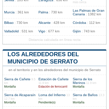
Sevilla
: 105 km
Zaragoza
: 636 km
más cerca
Las Palmas de Gran
Murcia
: 361 km
Palma
: 730 km
Canaria
: 1382 km
Bilbao
: 730 km
Alicante
: 428 km
Córdoba
: 112 km
Valladolid
: 531 km
Vigo
: 677 km
Gijón
: 743 km
Distancia calculada en línea recta
LOS ALREDEDORES DEL
MUNICIPIO DE SERRATO
en el territorio y en los alrededores del municipio de Serrato
Sierra de Cañete
Estación de Cañete
Sierra de los
9.5
Merinos
km
11.9 km
11.9 km
Montaña
Estación de ferrocarril
Montaña
Sierra de Alcaparaín
Loma del Infierno
Sierra de Baños
13
13.3
12.7 km
km
km
Montaña
Pendiente(s)
Montaña