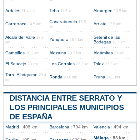
6.5 km
km
Ardales
Teba
Almargen
11.4 km
11.6 km
13.5 km
Casarabonela
16.5
Carratraca
Arriate
14.5 km
17.8 km
km
Alcalá del Valle
Setenil de las
17.8
Yunquera
18.1 km
Bodegas
km
18.6 km
Campillos
Alozaina
Algámitas
20.2 km
20.7 km
21 km
El Saucejo
Los Corrales
Tolox
23 km
23.3 km
23.3 km
Torre Alháquime
23.4
Ronda
Pruna
23.6 km
24.1 km
km
DISTANCIA ENTRE SERRATO Y
LOS PRINCIPALES MUNICIPIOS
DE ESPAÑA
Madrid
: 408 km
Barcelona
: 794 km
Valencia
: 494 km
Málaga
: 53 km
el