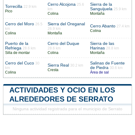
Cerro Alcojona
Sierra de la
25.6
Torrecilla
22.9 km
Sanguijuela
km
25.9 km
Pico
Colina
Montaña
Cerro del Moro
Sierra del Oreganal
26.5
Cerro Abanto
27.4 km
km
26.9 km
Colina
Colina
Montaña
Puerto de la
Cerro del Duque
Sierra de las
Refriega
Harinas
28.6 km
28.6 km
28.8 km
Silla de montar
Colina
Montaña
Cerro del Cuco
Salinas de Fuente
30
Sierra Real
30.2 km
de Piedra
km
30.6 km
Cresta
Colina
Área de sal
ACTIVIDADES Y OCIO EN LOS
ALREDEDORES DE SERRATO
Ninguna actividad registrada para el municipio de Serrato