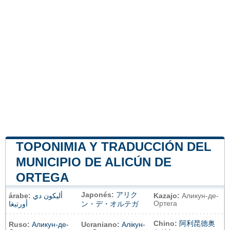
TOPONIMIA Y TRADUCCIÓN DEL
MUNICIPIO DE ALICÚN DE
ORTEGA
Japonés:
アリク
árabe:
أليكون دي
Kazajo:
Аликун-де-
Ортега
أورتيغا
ン・デ・オルテガ
Chino:
阿利昆德奥
Ruso:
Аликун-де-
Ucraniano:
Алікун-