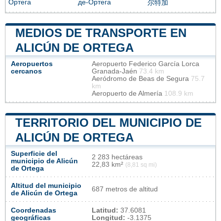
Ортега
де-Ортега
尔特加
MEDIOS DE TRANSPORTE EN
ALICÚN DE ORTEGA
Aeropuertos
Aeropuerto Federico García Lorca
cercanos
Granada-Jaén
73.4 km
Aeródromo de Beas de Segura
75.7
km
Aeropuerto de Almería
108.9 km
TERRITORIO DEL MUNICIPIO DE
ALICÚN DE ORTEGA
Superficie del
2 283 hectáreas
municipio de Alicún
22,83 km²
(8,81 sq mi)
de Ortega
Altitud del municipio
687 metros de altitud
de Alicún de Ortega
Coordenadas
Latitud:
37.6081
geográficas
Longitud:
-3.1375