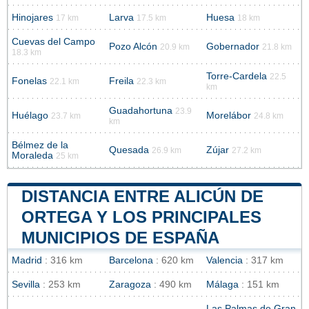
Hinojares
Larva
Huesa
17 km
17.5 km
18 km
Cuevas del Campo
Pozo Alcón
Gobernador
20.9 km
21.8 km
18.3 km
Torre-Cardela
22.5
Fonelas
Freila
22.1 km
22.3 km
km
Guadahortuna
23.9
Huélago
Morelábor
23.7 km
24.8 km
km
Bélmez de la
Quesada
Zújar
26.9 km
27.2 km
Moraleda
25 km
DISTANCIA ENTRE ALICÚN DE
ORTEGA Y LOS PRINCIPALES
MUNICIPIOS DE ESPAÑA
Madrid
: 316 km
Barcelona
: 620 km
Valencia
: 317 km
Sevilla
: 253 km
Zaragoza
: 490 km
Málaga
: 151 km
Las Palmas de Gran