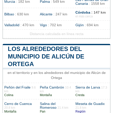
Murcia
: 182 km
Palma
: 549 km
Canaria
: 1558 km
Córdoba
: 147 km
Bilbao
: 630 km
Alicante
: 247 km
el más cerca
Valladolid
: 470 km
Vigo
: 702 km
Gijón
: 694 km
Distancia calculada en línea recta
LOS ALREDEDORES DEL
MUNICIPIO DE ALICÚN DE
ORTEGA
en el territorio y en los alrededores del municipio de Alicún de
Ortega
Peñón del Fraile
Peña Cambrón
Sierra de Larva
9.6
10.4
17.3
km
km
km
Colina
Montaña
Cresta
Cerro de Cuenca
Salina del
Meseta de Guadix
Romeroso
20.8 km
21.4 km
21.8 km
Montaña
Pan
Región