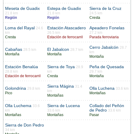
Meseta de Guadix
Estepa de Guadix
Sierra de la Cruz
21.8 km
21.8 km
24.5 km
Región
Región
Cresta
Loma del Rayal
Estación Atascadero
Apeadero Fonelas
24.6
km
26.5 km
27.2 km
Cresta
Estación de ferrocarril
Parada ferroviaria
Cerro Jabalcón
28.7
Cabañas
El Jabalcon
28.5 km
28.7 km
km
Montaña
Montaña
Montaña
Estación Benalúa
Sierra de Toya
Peña de Quesada
28.9
28.8 km
km
29.7 km
Estación de ferrocarril
Cresta
Montaña
Sierra Mágina
31.4
Golondrina
Olla Luchena
29.8 km
33.6 km
km
Pico
Montañas
Montañas
Olla Luchema
Sierra de Lucena
Collado del Peñón
33.6
de Pedro
km
33.6 km
33.6 km
Montañas
Montañas
Pasar
Sierra de Don Pedro
34 km