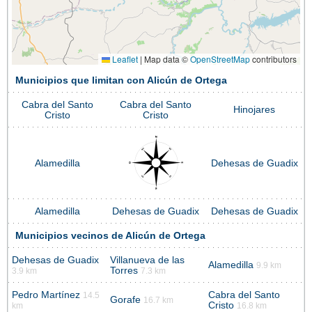
Leaflet
|
Map data ©
OpenStreetMap
contributors
Municipios que limitan con Alicún de Ortega
Cabra del Santo
Cabra del Santo
Hinojares
Cristo
Cristo
Alamedilla
Dehesas de Guadix
Alamedilla
Dehesas de Guadix
Dehesas de Guadix
Municipios vecinos de Alicún de Ortega
Dehesas de Guadix
Villanueva de las
Alamedilla
9.9 km
Torres
3.9 km
7.3 km
Pedro Martínez
Cabra del Santo
14.5
Gorafe
16.7 km
Cristo
km
16.8 km