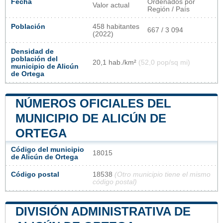
Fecha
Ordenados por
Valor actual
Región / País
Población
458 habitantes
667 / 3 094
(2022)
Densidad de
población del
20,1 hab./km²
(52,0 pop/sq mi)
municipio de Alicún
de Ortega
NÚMEROS OFICIALES DEL
MUNICIPIO DE ALICÚN DE
ORTEGA
Código del municipio
18015
de Alicún de Ortega
Código postal
18538
(Otro municipio tiene el mismo
código postal)
DIVISIÓN ADMINISTRATIVA DE