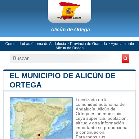
Alicún de Ortega
Comunidad autónoma de Andalucía
>
Provincia de Granada
>
Ayuntamiento
Alicún de Ortega
EL MUNICIPIO DE ALICÚN DE
ORTEGA
Localizado en la
comunidad autónoma de
Andalucía, Alicún de
Ortega es un municipio
cuya superficie, población,
altitud y otra información
importante se proporciona
a continuación.
Para todos sus