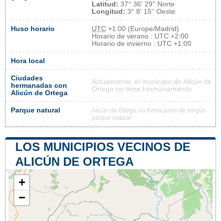
Latitud:
37° 36' 29'' Norte
Longitud:
3° 8' 15'' Oeste
Huso horario
UTC
+1:00 (Europe/Madrid)
Horario de verano : UTC +2:00
Horario de invierno : UTC +1:00
Hora local
Ciudades
Actualmente, el municipio de Alicún de
hermanadas con
Ortega no tiene hermanamiento
Alicún de Ortega
Parque natural
Alicún de Ortega no forma parte de ningún
parque natural
LOS MUNICIPIOS VECINOS DE
ALICÚN DE ORTEGA
+
−