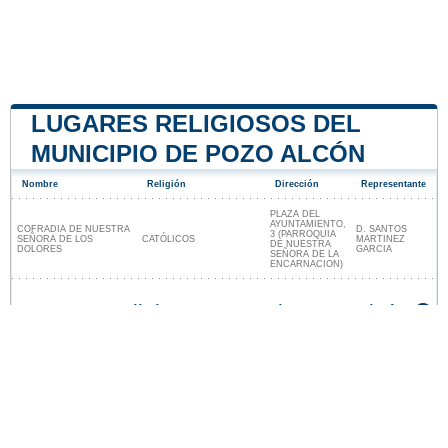
LUGARES RELIGIOSOS DEL
MUNICIPIO DE POZO ALCÓN
Nombre
Religión
Dirección
Representante
PLAZA DEL
AYUNTAMIENTO,
COFRADIA DE NUESTRA
D. SANTOS
3 (PARROQUIA
SEÑORA DE LOS
CATÓLICOS
MARTINEZ
DE NUESTRA
DOLORES
GARCIA
SEÑORA DE LA
ENCARNACION)
Lugares religiosos cerca de Pozo Alcón
Nuestro sitio no está afiliado ni patrocinado por
ninguna entidad gubernamental de España. Somos
una empresa independiente enfocada en brindar
información valiosa a los ciudadanos y residentes del
país.