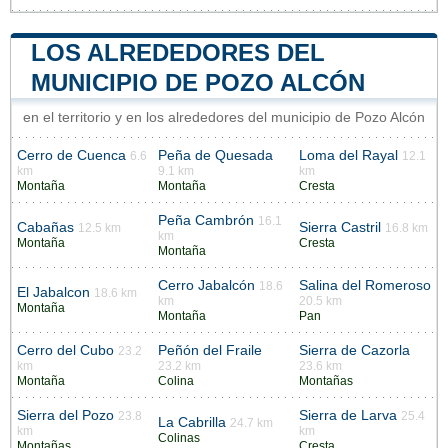
LOS ALREDEDORES DEL
MUNICIPIO DE POZO ALCÓN
en el territorio y en los alrededores del municipio de Pozo Alcón
Cerro de Cuenca
Peña de Quesada
Loma del Rayal
6.6
12.1
km
9.1 km
km
Montaña
Montaña
Cresta
Peña Cambrón
16.1
Cabañas
Sierra Castril
12.5 km
16.8 km
km
Montaña
Cresta
Montaña
Cerro Jabalcón
Salina del Romeroso
18.6
El Jabalcon
18.6 km
km
20.5 km
Montaña
Montaña
Pan
Cerro del Cubo
Peñón del Fraile
Sierra de Cazorla
23.2
km
23.2 km
23.6 km
Montaña
Colina
Montañas
Sierra del Pozo
Sierra de Larva
23.8
25.4
La Cabrilla
24.7 km
km
km
Colinas
Montañas
Cresta