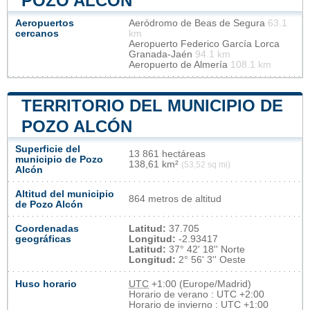
POZO ALCÓN
Aeropuertos
Aeródromo de Beas de Segura
63.1
cercanos
km
Aeropuerto Federico García Lorca
Granada-Jaén
94.1 km
Aeropuerto de Almería
108.1 km
TERRITORIO DEL MUNICIPIO DE
POZO ALCÓN
Superficie del
13 861 hectáreas
municipio de Pozo
138,61 km²
(53,52 sq mi)
Alcón
Altitud del municipio
864 metros de altitud
de Pozo Alcón
Coordenadas
Latitud:
37.705
geográficas
Longitud:
-2.93417
Latitud:
37° 42' 18'' Norte
Longitud:
2° 56' 3'' Oeste
Huso horario
UTC
+1:00 (Europe/Madrid)
Horario de verano : UTC +2:00
Horario de invierno : UTC +1:00