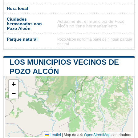
Hora local
Ciudades
Actualmente, el municipio de Pozo
hermanadas con
Alcón no tiene hermanamiento
Pozo Alcón
Parque natural
Pozo Alcón no forma parte de ningún parque
natural
LOS MUNICIPIOS VECINOS DE
POZO ALCÓN
+
−
Leaflet
|
Map data ©
OpenStreetMap
contributors