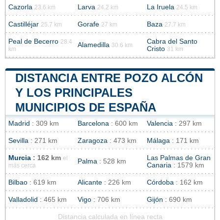
Cazorla
Larva
La Iruela
23.6 km
24.2 km
24.5 km
Castilléjar
Gorafe
Baza
25.7 km
27 km
27.7 km
Peal de Becerro
Cabra del Santo
28.4
Alamedilla
30.6 km
Cristo
km
31 km
DISTANCIA ENTRE POZO ALCÓN
Y LOS PRINCIPALES
MUNICIPIOS DE ESPAÑA
Madrid
: 309 km
Barcelona
: 600 km
Valencia
: 297 km
Sevilla
: 271 km
Zaragoza
: 473 km
Málaga
: 171 km
Murcia
: 162 km
Las Palmas de Gran
el
Palma
: 528 km
Canaria
: 1579 km
más cerca
Bilbao
: 619 km
Alicante
: 226 km
Córdoba
: 162 km
Valladolid
: 465 km
Vigo
: 706 km
Gijón
: 690 km
Distancia calculada en línea recta