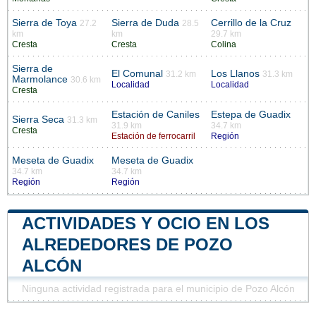
Sierra de Toya
Sierra de Duda
Cerrillo de la Cruz
27.2
28.5
km
km
29.7 km
Cresta
Cresta
Colina
Sierra de
El Comunal
Los Llanos
31.2 km
31.3 km
Marmolance
30.6 km
Localidad
Localidad
Cresta
Estación de Caniles
Estepa de Guadix
Sierra Seca
31.3 km
31.9 km
34.7 km
Cresta
Estación de ferrocarril
Región
Meseta de Guadix
Meseta de Guadix
34.7 km
34.7 km
Región
Región
ACTIVIDADES Y OCIO EN LOS
ALREDEDORES DE POZO
ALCÓN
Ninguna actividad registrada para el municipio de Pozo Alcón