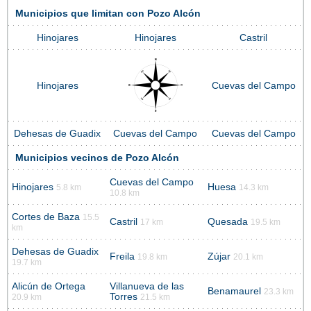
Municipios que limitan con Pozo Alcón
Hinojares
Hinojares
Castril
Hinojares
Cuevas del Campo
Dehesas de Guadix
Cuevas del Campo
Cuevas del Campo
Municipios vecinos de Pozo Alcón
Cuevas del Campo
Hinojares
Huesa
5.8 km
14.3 km
10.8 km
Cortes de Baza
15.5
Castril
Quesada
17 km
19.5 km
km
Dehesas de Guadix
Freila
Zújar
19.8 km
20.1 km
19.7 km
Alicún de Ortega
Villanueva de las
Benamaurel
23.3 km
Torres
20.9 km
21.5 km