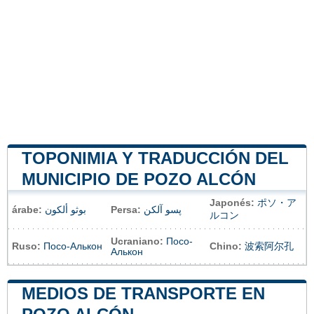
TOPONIMIA Y TRADUCCIÓN DEL
MUNICIPIO DE POZO ALCÓN
Japonés:
ポソ・ア
árabe:
بوثو ألكون
Persa:
پسو آلکن
ルコン
Ucraniano:
Посо-
Ruso:
Посо-Алькон
Chino:
波索阿尔孔
Алькон
MEDIOS DE TRANSPORTE EN