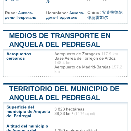
ル
Chino:
安克拉德尔
Ruso:
Анкела-
Ucraniano:
Анкела-
дель-Педрегаль
дель-Педрегаль
佩德雷加尔
MEDIOS DE TRANSPORTE EN
ANQUELA DEL PEDREGAL
Aeropuertos
Aeropuerto de Zaragoza
117.9 km
cercanos
Base Aérea de Torrejón de Ardoz
148.4 km
Aeropuerto de Madrid-Barajas
157.2
km
TERRITORIO DEL MUNICIPIO DE
ANQUELA DEL PEDREGAL
Superficie del
3 823 hectáreas
municipio de Anquela
38,23 km²
(14,76 sq mi)
del Pedregal
Altitud del municipio
de Anquela del
1 280 metros de altitud