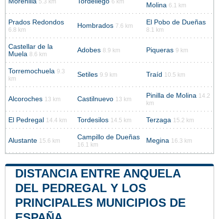
Morenilla
Tordellego
5.3 km
6 km
Molina
6.1 km
Prados Redondos
El Pobo de Dueñas
Hombrados
7.6 km
6.8 km
8.1 km
Castellar de la
Adobes
Piqueras
8.9 km
9 km
Muela
8.6 km
Torremochuela
9.3
Setiles
Traíd
9.9 km
10.5 km
km
Pinilla de Molina
14.2
Alcoroches
Castilnuevo
13 km
13 km
km
El Pedregal
Tordesilos
Terzaga
14.4 km
14.5 km
15.2 km
Campillo de Dueñas
Alustante
Megina
15.6 km
16.3 km
16.1 km
DISTANCIA ENTRE ANQUELA
DEL PEDREGAL Y LOS
PRINCIPALES MUNICIPIOS DE
ESPAÑA