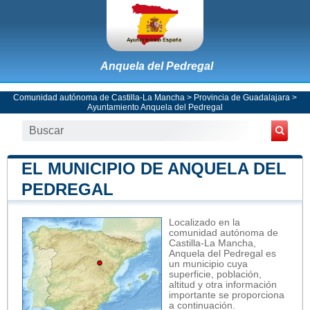
Anquela del Pedregal
Comunidad autónoma de Castilla-La Mancha
>
Provincia de Guadalajara
>
Ayuntamiento Anquela del Pedregal
EL MUNICIPIO DE ANQUELA DEL
PEDREGAL
Localizado en la
comunidad autónoma de
Castilla-La Mancha,
Anquela del Pedregal es
un municipio cuya
superficie, población,
altitud y otra información
importante se proporciona
a continuación.