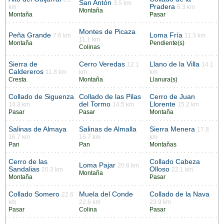
San Antón
3.5 km
Pradera
km
6.3 km
Montaña
Montaña
Pasar
Montes de Picaza
Peña Grande
Loma Fría
7.6 km
11.3 km
11.1 km
Montaña
Pendiente(s)
Colinas
Sierra de
Cerro Veredas
Llano de la Villa
12.1
14.1
Caldereros
11.8 km
km
km
Cresta
Montaña
Llanura(s)
Collado de Siguenza
Collado de las Pilas
Cerro de Juan
del Tormo
Llorente
14.3 km
14.5 km
15.2 km
Pasar
Pasar
Montaña
Salinas de Almaya
Salinas de Almalla
Sierra Menera
17.8
16.7 km
16.7 km
km
Pan
Pan
Montañas
Cerro de las
Collado Cabeza
Loma Pajar
20.8 km
Sandalias
Olloso
20.3 km
22.1 km
Montaña
Montaña
Pasar
Collado Somero
Muela del Conde
Collado de la Nava
22.6
km
22.6 km
23.9 km
Pasar
Colina
Pasar