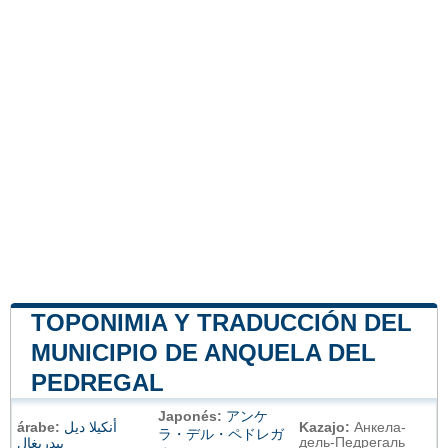
TOPONIMIA Y TRADUCCIÓN DEL
MUNICIPIO DE ANQUELA DEL
PEDREGAL
Japonés:
アンケ
árabe:
أنكيلا ديل
Kazajo:
Анкела-
ラ・デル・ペドレガ
дель-Педрегаль
بيدريغال