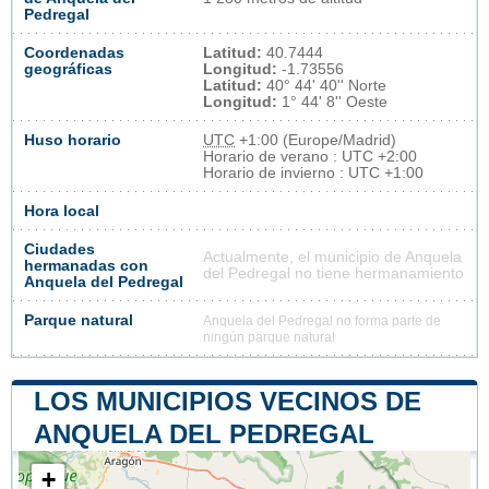
Pedregal
Coordenadas
Latitud:
40.7444
geográficas
Longitud:
-1.73556
Latitud:
40° 44' 40'' Norte
Longitud:
1° 44' 8'' Oeste
Huso horario
UTC
+1:00 (Europe/Madrid)
Horario de verano : UTC +2:00
Horario de invierno : UTC +1:00
Hora local
Ciudades
Actualmente, el municipio de Anquela
hermanadas con
del Pedregal no tiene hermanamiento
Anquela del Pedregal
Parque natural
Anquela del Pedregal no forma parte de
ningún parque natural
LOS MUNICIPIOS VECINOS DE
ANQUELA DEL PEDREGAL
+