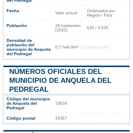
del Pedregal
Fecha
Ordenados por
Valor actual
Región / País
Población
26 habitantes
626 / 3 525
(2022)
Densidad de
población del
0,7 hab./km²
(1,8 pop/sq mi)
municipio de Anquela
del Pedregal
NÚMEROS OFICIALES DEL
MUNICIPIO DE ANQUELA DEL
PEDREGAL
Código del municipio
de Anquela del
19034
Pedregal
Código postal
19357