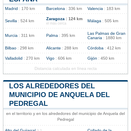
Madrid
: 170 km
Barcelona
: 336 km
Valencia
: 183 km
Zaragoza
: 124 km
Sevilla
: 524 km
Málaga
: 505 km
el más cerca
Las Palmas de Gran
Murcia
: 311 km
Palma
: 395 km
Canaria
: 1880 km
Bilbao
: 298 km
Alicante
: 288 km
Córdoba
: 412 km
Valladolid
: 270 km
Vigo
: 606 km
Gijón
: 450 km
Distancia calculada en línea recta
LOS ALREDEDORES DEL
MUNICIPIO DE ANQUELA DEL
PEDREGAL
en el territorio y en los alrededores del municipio de Anquela del
Pedregal
Alto del Guijarral
Collado de la
3.2