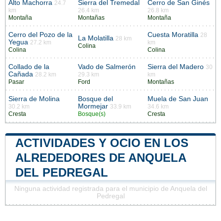
Alto Machorra
Sierra del Tremedal
Cerro de San Ginés
24.7
km
26.4 km
26.8 km
Montaña
Montañas
Montaña
Cerro del Pozo de la
Cuesta Moratilla
28
La Molatilla
28 km
Yegua
27.2 km
km
Colina
Colina
Colina
Collado de la
Vado de Salmerón
Sierra del Madero
30
Cañada
28.2 km
29.3 km
km
Pasar
Ford
Montañas
Sierra de Molina
Bosque del
Muela de San Juan
Mormejar
30.2 km
33.9 km
34.6 km
Cresta
Bosque(s)
Cresta
ACTIVIDADES Y OCIO EN LOS
ALREDEDORES DE ANQUELA
DEL PEDREGAL
Ninguna actividad registrada para el municipio de Anquela del
Pedregal