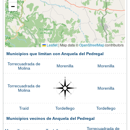
−
Leaflet
|
Map data ©
OpenStreetMap
contributors
Municipios que limitan con Anquela del Pedregal
Torrecuadrada de
Morenilla
Morenilla
Molina
Torrecuadrada de
Morenilla
Molina
Traíd
Tordellego
Tordellego
Municipios vecinos de Anquela del Pedregal
Torrecuadrada de