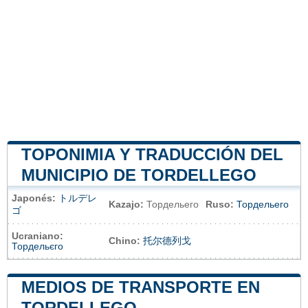
TOPONIMIA Y TRADUCCIÓN DEL
MUNICIPIO DE TORDELLEGO
Japonés:
トルデレ
Kazajo:
Тордельего
Ruso:
Тордельего
ゴ
Ucraniano:
Chino:
托尔德列戈
Тордельєго
MEDIOS DE TRANSPORTE EN
TORDELLEGO