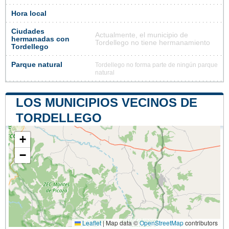
Hora local
Ciudades
Actualmente, el municipio de
hermanadas con
Tordellego no tiene hermanamiento
Tordellego
Parque natural
Tordellego no forma parte de ningún parque
natural
LOS MUNICIPIOS VECINOS DE
TORDELLEGO
+
−
Leaflet
|
Map data ©
OpenStreetMap
contributors