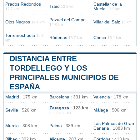
Prados Redondos
Castellar de la
Traíd
13.2 km
Muela
12.7 km
13.3 km
Pozuel del Campo
Ojos Negros
Villar del Salz
14.4 km
15 km
14.8 km
Torremochuela
15.3
Ródenas
Checa
15.7 km
18.1 km
km
DISTANCIA ENTRE
TORDELLEGO Y LOS
PRINCIPALES MUNICIPIOS DE
ESPAÑA
Madrid
: 175 km
Barcelona
: 331 km
Valencia
: 178 km
Zaragoza
: 123 km
Sevilla
: 526 km
Málaga
: 506 km
el más cerca
Las Palmas de Gran
Murcia
: 308 km
Palma
: 389 km
Canaria
: 1883 km
Bilbao
: 302 km
Alicante
: 283 km
Córdoba
: 413 km