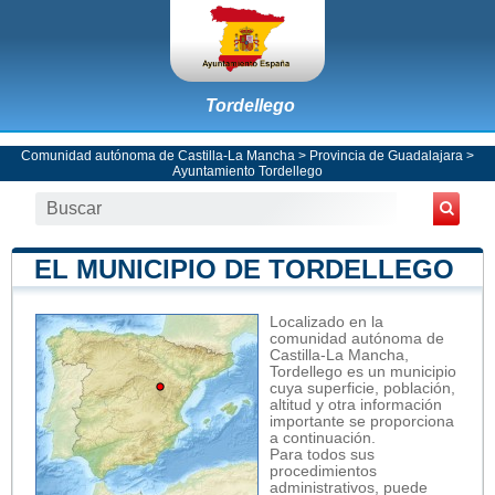
Tordellego
Comunidad autónoma de Castilla-La Mancha
>
Provincia de Guadalajara
>
Ayuntamiento Tordellego
EL MUNICIPIO DE TORDELLEGO
Localizado en la
comunidad autónoma de
Castilla-La Mancha,
Tordellego es un municipio
cuya superficie, población,
altitud y otra información
importante se proporciona
a continuación.
Para todos sus
procedimientos
administrativos, puede