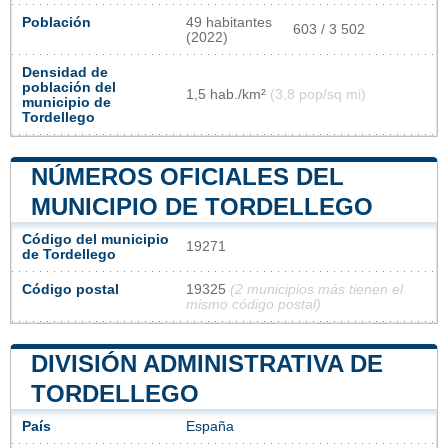
Población
49 habitantes
603 / 3 502
(2022)
Densidad de
población del
1,5 hab./km²
(3,8 pop/sq mi)
municipio de
Tordellego
NÚMEROS OFICIALES DEL
MUNICIPIO DE TORDELLEGO
Código del municipio
19271
de Tordellego
Código postal
19325
(2 municipios más tienen el
mismo código postal)
DIVISIÓN ADMINISTRATIVA DE
TORDELLEGO
País
España