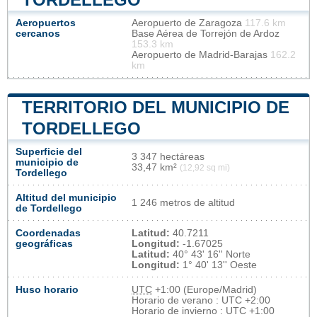
Aeropuertos
Aeropuerto de Zaragoza
117.6 km
cercanos
Base Aérea de Torrejón de Ardoz
153.3 km
Aeropuerto de Madrid-Barajas
162.2
km
TERRITORIO DEL MUNICIPIO DE
TORDELLEGO
Superficie del
3 347 hectáreas
municipio de
33,47 km²
(12,92 sq mi)
Tordellego
Altitud del municipio
1 246 metros de altitud
de Tordellego
Coordenadas
Latitud:
40.7211
geográficas
Longitud:
-1.67025
Latitud:
40° 43' 16'' Norte
Longitud:
1° 40' 13'' Oeste
Huso horario
UTC
+1:00 (Europe/Madrid)
Horario de verano : UTC +2:00
Horario de invierno : UTC +1:00