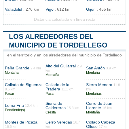
Valladolid
: 276 km
Vigo
: 612 km
Gijón
: 455 km
Distancia calculada en línea recta
LOS ALREDEDORES DEL
MUNICIPIO DE TORDELLEGO
en el territorio y en los alrededores del municipio de Tordellego
Alto del Guijarral
2.9
Peña Grande
San Antón
2.4 km
3.9 km
km
Montaña
Montaña
Montaña
Collado de Siguenza
Collado de la
Sierra Menera
11.8
Pradera
8.5 km
11.1 km
km
Pasar
Pasar
Montañas
Sierra de
Cerro de Juan
Loma Fría
12.4 km
Caldereros
Llorente
15.8 km
16 km
Pendiente(s)
Cresta
Montaña
Montes de Picaza
Cerro Veredas
Collado Cabeza
16.7
Olloso
16.6 km
km
17 km