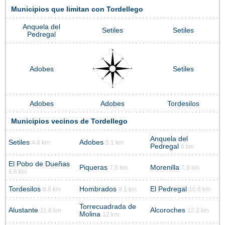
Municipios que limitan con Tordellego
Anquela del
Setiles
Setiles
Pedregal
Adobes
Setiles
Adobes
Adobes
Tordesilos
Municipios vecinos de Tordellego
Anquela del
Setiles
Adobes
4.6 km
5.1 km
Pedregal
6 km
El Pobo de Dueñas
Piqueras
Morenilla
7.8 km
7.9 km
6.6 km
Tordesilos
Hombrados
El Pedregal
8.6 km
9.1 km
10.6 km
Torrecuadrada de
Alustante
Alcoroches
11.8 km
12.2 km
Molina
12 km