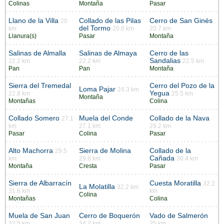
Colinas
Montaña
Pasar
Llano de la Villa
Collado de las Pilas
Cerro de San Ginés
20
del Tormo
km
20.6 km
20.7 km
Llanura(s)
Pasar
Montaña
Salinas de Almalla
Salinas de Almaya
Cerro de las
Sandalias
22.2 km
22.2 km
22.5 km
Pan
Pan
Montaña
Sierra del Tremedal
Cerro del Pozo de la
Loma Pajar
24.3 km
Yegua
22.8 km
25.5 km
Montaña
Montañas
Colina
Collado Somero
Muela del Conde
Collado de la Nava
27.1
km
27.1 km
29.2 km
Pasar
Colina
Pasar
Alto Machorra
Sierra de Molina
Collado de la
29.5
Cañada
km
29.8 km
30.4 km
Montaña
Cresta
Pasar
Sierra de Albarracín
Cuesta Moratilla
32.2
La Molatilla
32.2 km
31.8 km
km
Colina
Montañas
Colina
Muela de San Juan
Cerro de Boquerón
Vado de Salmerón
32.5 km
34.3 km
35 km