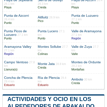
Playa de Sopelana
Sierra de Guivijo
Playa de Azcorri
26.4
26.1 km
26.3 km
km
Playa
Cresta
Playa
Punta de Azcorri
Punta de Luzuero
Aitlluitz
26.9 km
26.4 km
27.1 km
Pico
Punto
Punto
Punta Picos de
Punta Lucero
Valle de Aramayona
27.1
Luzuero
27.1 km
km
27.1 km
Punto
Punto
Región
Aramayona Valley
Montes Sollube
Valle de Zuya
27.7
27.7
27.1 km
km
km
Región
Colinas
Valle
Campo Ventoso
Montes de Ordunte
27.8
Monte Jata
28.8 km
km
29.2 km
Cresta
Llanura(s)
Montañas
Concha de Plencia
Ría de Plencia
29.4
Amboto
30 km
29.4 km
km
Cresta
Estuario
Estuario
ACTIVIDADES Y OCIO EN LOS
ALREDEDORES DE ARAKALDO