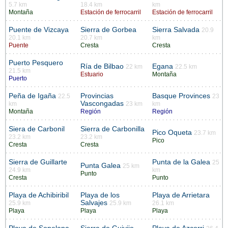
5.7 km
18.4 km
km
Montaña
Estación de ferrocarril
Estación de ferrocarril
Puente de Vizcaya
Sierra de Gorbea
Sierra Salvada
20.9
20.1 km
20.7 km
km
Puente
Cresta
Cresta
Puerto Pesquero
Ría de Bilbao
Egana
22 km
22.5 km
21.5 km
Estuario
Montaña
Puerto
Peña de Igaña
Provincias
Basque Provinces
22.5
23
Vascongadas
km
23 km
km
Montaña
Región
Región
Siera de Carbonil
Sierra de Carbonilla
Pico Oqueta
23.7 km
23.2 km
23.2 km
Pico
Cresta
Cresta
Sierra de Guillarte
Punta de la Galea
25
Punta Galea
25 km
24.9 km
km
Punto
Cresta
Punto
Playa de Achibiribil
Playa de los
Playa de Arrietara
Salvajes
25.9 km
25.9 km
26.1 km
Playa
Playa
Playa