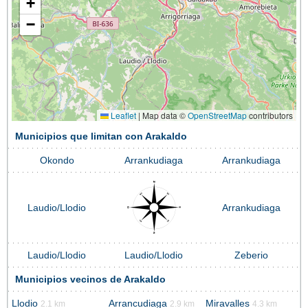
+
−
Leaflet
|
Map data ©
OpenStreetMap
contributors
Municipios que limitan con Arakaldo
Okondo
Arrankudiaga
Arrankudiaga
Laudio/Llodio
Arrankudiaga
Laudio/Llodio
Laudio/Llodio
Zeberio
Municipios vecinos de Arakaldo
Llodio
Arrancudiaga
Miravalles
2.1 km
2.9 km
4.3 km