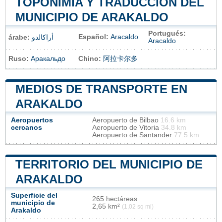
TOPONIMIA Y TRADUCCIÓN DEL
MUNICIPIO DE ARAKALDO
Portugués:
Español:
Aracaldo
árabe:
أراكالدو
Aracaldo
Ruso:
Аракальдо
Chino:
阿拉卡尔多
MEDIOS DE TRANSPORTE EN
ARAKALDO
Aeropuertos
Aeropuerto de Bilbao
16.6 km
cercanos
Aeropuerto de Vitoria
34.8 km
Aeropuerto de Santander
77.5 km
TERRITORIO DEL MUNICIPIO DE
ARAKALDO
Superficie del
265 hectáreas
municipio de
2,65 km²
(1,02 sq mi)
Arakaldo