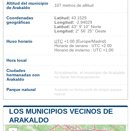
Altitud del municipio
107 metros de altitud
de Arakaldo
Coordenadas
Latitud:
43.1529
geográficas
Longitud:
-2.94029
Latitud:
43° 9' 10'' Norte
Longitud:
2° 56' 25'' Oeste
Huso horario
UTC
+1:00 (Europe/Madrid)
Horario de verano : UTC +2:00
Horario de invierno : UTC +1:00
Hora local
Ciudades
Actualmente, el municipio de Arakaldo
hermanadas con
no tiene hermanamiento
Arakaldo
Parque natural
Arakaldo no forma parte de ningún parque
natural
LOS MUNICIPIOS VECINOS DE
ARAKALDO