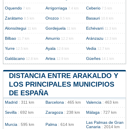
Oquendo
Arrigorriaga
Ceberio
7 km
7.4 km
7.5 km
Zarátamo
Orozco
Basauri
8.5 km
9.5 km
10.6 km
Alonsótegui
Gordejuela
Echévarri
11 km
11 km
11.3 km
Bilbao
Amurrio
Aránzazu
11.7 km
12.2 km
12.3 km
Yurre
Ayala
Vedia
12.5 km
12.6 km
12.7 km
Galdácano
Artea
Güeñes
12.8 km
12.9 km
14.1 km
DISTANCIA ENTRE ARAKALDO Y
LOS PRINCIPALES MUNICIPIOS
DE ESPAÑA
Madrid
: 311 km
Barcelona
: 465 km
Valencia
: 463 km
Sevilla
: 692 km
Zaragoza
: 238 km
Málaga
: 727 km
Las Palmas de Gran
Murcia
: 595 km
Palma
: 614 km
Canaria
: 2014 km