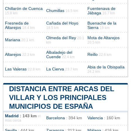
Chillarón de Cuenca
Fuentenava de
Chumillas
16.5 km
Jábaga
15.8 km
16.7 km
Fresneda de
Cañada del Hoyo
Buenache de la
Altarejos
Sierra
18.4 km
18.5 km
19 km
Olmeda del Rey
Mota de Altarejos
20.1
Mariana
20.1 km
km
20.5 km
Albaladejo del
Altarejos
Reillo
22.3 km
22.6 km
Cuende
22.4 km
Abia de la Obispalía
Las Valeras
La Cierva
22.8 km
23.7 km
24.2 km
DISTANCIA ENTRE ARCAS DEL
VILLAR Y LOS PRINCIPALES
MUNICIPIOS DE ESPAÑA
Madrid
: 143 km
el
Barcelona
: 394 km
Valencia
: 160 km
más cerca
Sevilla
: 444 km
Zaragoza
: 212 km
Málaga
: 416 km