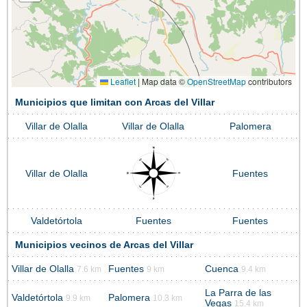
Leaflet
|
Map data ©
OpenStreetMap
contributors
Municipios que limitan con Arcas del Villar
Villar de Olalla
Villar de Olalla
Palomera
Villar de Olalla
Fuentes
Valdetórtola
Fuentes
Fuentes
Municipios vecinos de Arcas del Villar
Villar de Olalla
Fuentes
Cuenca
7.6 km
9 km
9.4 km
La Parra de las
Valdetórtola
Palomera
9.9 km
10.3 km
Vegas
15.4 km