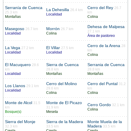
Serranía de Cuenca
Cerro del Rey
26.7
La Dehesilla
26.4 km
25.3 km
km
Localidad
Montañas
Colina
Dehesa de Malpesa
Masegoso
Morrón
26.7 km
26.7 km
27.1 km
Localidad
Colina
Área de pastoreo
Cerro de la Arena
28
La Vega
El Villar
27.2 km
27.5 km
km
Localidad
Localidad
Colina
El Macuquero
Sierra de Cuenca
Serrania de Cuenca
28.6
km
28.8 km
28.8 km
Localidad
Montañas
Montañas
Cerro del Molino
Cerro del Puntal
31.2
Los Llanos
29.1 km
29.6 km
km
Localidad
Colina
Colina
Monte de Alcol
Monte de El Picazo
31.5
Cerro Gordo
32.1 km
km
31.9 km
Colina
Bosque(s)
Meseta
Sierra del Monje
Sierra de la Madera
Monte Muela de la
Madera
32.3 km
33.5 km
33.5 km
Cresta
Cresta
Cresta