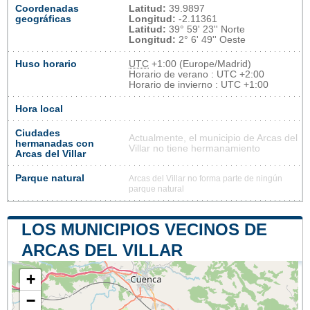
Coordenadas
Latitud:
39.9897
geográficas
Longitud:
-2.11361
Latitud:
39° 59' 23'' Norte
Longitud:
2° 6' 49'' Oeste
Huso horario
UTC
+1:00 (Europe/Madrid)
Horario de verano : UTC +2:00
Horario de invierno : UTC +1:00
Hora local
Ciudades
Actualmente, el municipio de Arcas del
hermanadas con
Villar no tiene hermanamiento
Arcas del Villar
Parque natural
Arcas del Villar no forma parte de ningún
parque natural
LOS MUNICIPIOS VECINOS DE
ARCAS DEL VILLAR
+
−