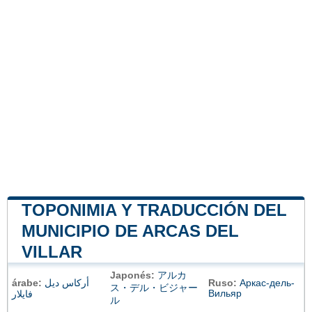
TOPONIMIA Y TRADUCCIÓN DEL
MUNICIPIO DE ARCAS DEL
VILLAR
Japonés:
アルカ
árabe:
أركاس ديل
Ruso:
Аркас-дель-
ス・デル・ビジャー
Вильяр
فايلار
ル