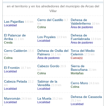
en el territorio y en los alrededores del municipio de Arcas del
Villar
Cerro del Castillo
Dehesa de
9.7
Las Pajarillas
8.6 km
Valdelinfierno
km
10 km
Localidad
Colina
Área de pastoreo
El Palancar de
Dehesa de
Los Poyales
13.9 km
Arriba
Fuenlabrada
11.1 km
13.9 km
Localidad
Cresta
Área de pastoreo
Cerro Calderón
Dehesa de Osilla del
Torca del Medio
15.6
Palmero
Celemín
km
16.1 km
17.5 km
Colina
Área de pastoreo
Cueva(s)
Cabezo Gordo
Sierra de
20.9
El Frontón
18.7 km
Bascuñana
km
21 km
Localidad
Colina
Montañas
Cabeza Pelada
Sabinar de la
22.2
Cerro Moro
24.6 km
Veredilla
km
23.9 km
Colina
Localidad
Localidad
Dehesa de Casasola
Manromán
La Muela
24.9 km
25.2 km
25.2 km
Localidad
Localidad
Localidad