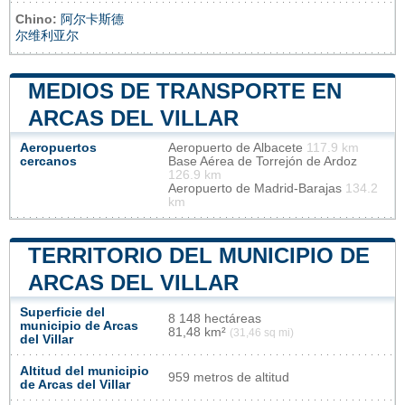
Chino:
阿尔卡斯德
尔维利亚尔
MEDIOS DE TRANSPORTE EN
ARCAS DEL VILLAR
Aeropuertos
Aeropuerto de Albacete
117.9 km
cercanos
Base Aérea de Torrejón de Ardoz
126.9 km
Aeropuerto de Madrid-Barajas
134.2
km
TERRITORIO DEL MUNICIPIO DE
ARCAS DEL VILLAR
Superficie del
8 148 hectáreas
municipio de Arcas
81,48 km²
(31,46 sq mi)
del Villar
Altitud del municipio
959 metros de altitud
de Arcas del Villar