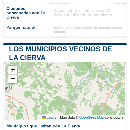
Ciudades
Actualmente, el municipio de La
hermanadas con La
Cierva no tiene hermanamiento
Cierva
Parque natural
La Cierva no forma parte de ningún parque
natural
LOS MUNICIPIOS VECINOS DE
LA CIERVA
+
−
Leaflet
|
Map data ©
OpenStreetMap
contributors
Municipios que limitan con La Cierva