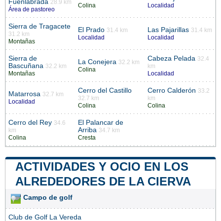
Fuenlabrada
28.9 km
Colina
Localidad
Área de pastoreo
Sierra de Tragacete
El Prado
Las Pajarillas
31.4 km
31.4 km
31.2 km
Localidad
Localidad
Montañas
Sierra de
Cabeza Pelada
32.4
La Conejera
32.2 km
Bascuñana
32.2 km
km
Colina
Montañas
Localidad
Cerro del Castillo
Cerro Calderón
33.2
Matarrosa
32.7 km
32.7 km
km
Localidad
Colina
Colina
Cerro del Rey
El Palancar de
34.6
Arriba
km
34.7 km
Colina
Cresta
ACTIVIDADES Y OCIO EN LOS
ALREDEDORES DE LA CIERVA
Campo de golf
Club de Golf La Vereda