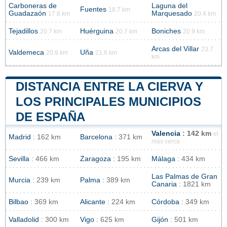
Carboneras de
Laguna del
Fuentes
18.7 km
Guadazaón
Marquesado
17.8 km
20.4 km
Tejadillos
Huérguina
Boniches
20.7 km
20.7 km
20.9 km
Arcas del Villar
23.7
Valdemeca
Uña
20.9 km
21.6 km
km
DISTANCIA ENTRE LA CIERVA Y
LOS PRINCIPALES MUNICIPIOS
DE ESPAÑA
Valencia
: 142 km
el
Madrid
: 162 km
Barcelona
: 371 km
más cerca
Sevilla
: 466 km
Zaragoza
: 195 km
Málaga
: 434 km
Las Palmas de Gran
Murcia
: 239 km
Palma
: 389 km
Canaria
: 1821 km
Bilbao
: 369 km
Alicante
: 224 km
Córdoba
: 349 km
Valladolid
: 300 km
Vigo
: 625 km
Gijón
: 501 km