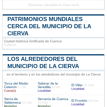
Distancia calculada en línea recta
PATRIMONIOS MUNDIALES
CERCA DEL MUNICIPIO DE LA
CIERVA
Ciudad histórica fortificada de Cuenca
Cultural
LOS ALREDEDORES DEL
MUNICIPIO DE LA CIERVA
en el territorio y en los alrededores del municipio de La Cierva
Torca del Medio
Sabinar de la
El Villar
14.3 km
Celemín
Veredilla
6.1 km
8.2 km
Localidad
Cueva(s)
Localidad
Sierra de
Serranía de Cuenca
El Frontón
16.5 km
Valdemeca
15.1 km
15.6 km
Localidad
Montañas
Montañas