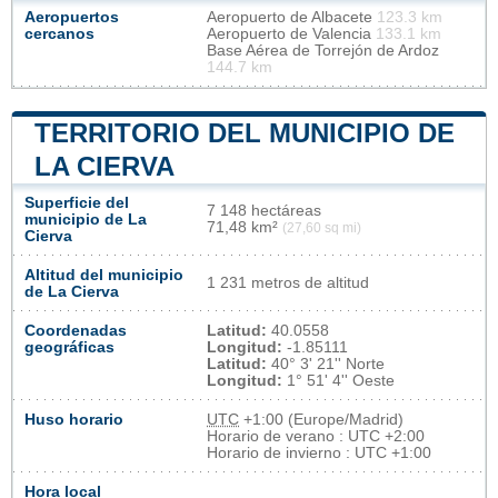
Aeropuertos
Aeropuerto de Albacete
123.3 km
cercanos
Aeropuerto de Valencia
133.1 km
Base Aérea de Torrejón de Ardoz
144.7 km
TERRITORIO DEL MUNICIPIO DE
LA CIERVA
Superficie del
7 148 hectáreas
municipio de La
71,48 km²
(27,60 sq mi)
Cierva
Altitud del municipio
1 231 metros de altitud
de La Cierva
Coordenadas
Latitud:
40.0558
geográficas
Longitud:
-1.85111
Latitud:
40° 3' 21'' Norte
Longitud:
1° 51' 4'' Oeste
Huso horario
UTC
+1:00 (Europe/Madrid)
Horario de verano : UTC +2:00
Horario de invierno : UTC +1:00
Hora local