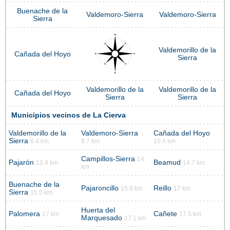
Buenache de la
Valdemoro-Sierra
Valdemoro-Sierra
Sierra
Valdemorillo de la
Cañada del Hoyo
Sierra
Valdemorillo de la
Valdemorillo de la
Cañada del Hoyo
Sierra
Sierra
Municipios vecinos de La Cierva
Valdemorillo de la
Valdemoro-Sierra
Cañada del Hoyo
Sierra
6.4 km
8.7 km
10.4 km
Campillos-Sierra
14
Pajarón
Beamud
12.4 km
14.7 km
km
Buenache de la
Pajaroncillo
Reillo
15.8 km
17 km
Sierra
15.5 km
Huerta del
Palomera
Cañete
17 km
17.5 km
Marquesado
17.1 km