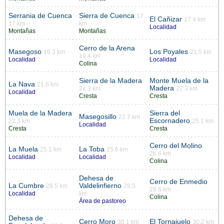
Serrania de Cuenca
Sierra de Cuenca
17
El Cañizar
17.4 km
17 km
km
Localidad
Montañas
Montañas
Cerro de la Arena
Masegoso
Los Poyales
19.3 km
21.5 km
19.4 km
Localidad
Localidad
Colina
Sierra de la Madera
Monte Muela de la
La Nava
21.6 km
Madera
22.3 km
22.3 km
Localidad
Cresta
Cresta
Muela de la Madera
Sierra del
Masegosillo
22.7 km
Escornadero
22.3 km
25.1 km
Localidad
Cresta
Cresta
Cerro del Molino
La Muela
La Toba
25.1 km
25.6 km
26.6 km
Localidad
Localidad
Colina
Dehesa de
Cerro de Enmedio
La Cumbre
Valdelinfierno
28.5 km
28.5
28.6 km
Localidad
km
Colina
Área de pastoreo
Dehesa de
Cerro Moro
El Tornajuelo
30.1 km
30.2 km