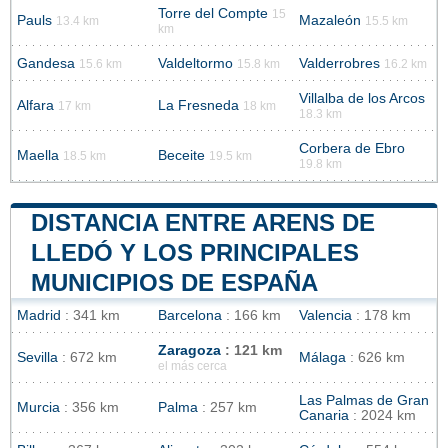
Torre del Compte
15
Pauls
Mazaleón
13.4 km
15.5 km
km
Gandesa
Valdeltormo
Valderrobres
15.6 km
15.8 km
16.2 km
Villalba de los Arcos
Alfara
La Fresneda
17 km
18 km
18.3 km
Corbera de Ebro
Maella
Beceite
18.5 km
19.5 km
19.8 km
DISTANCIA ENTRE ARENS DE
LLEDÓ Y LOS PRINCIPALES
MUNICIPIOS DE ESPAÑA
Madrid
: 341 km
Barcelona
: 166 km
Valencia
: 178 km
Zaragoza
: 121 km
Sevilla
: 672 km
Málaga
: 626 km
el más cerca
Las Palmas de Gran
Murcia
: 356 km
Palma
: 257 km
Canaria
: 2024 km