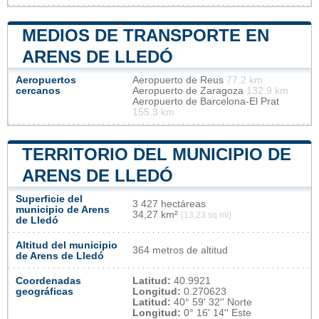
MEDIOS DE TRANSPORTE EN
ARENS DE LLEDÓ
Aeropuertos
Aeropuerto de Reus
77.2 km
cercanos
Aeropuerto de Zaragoza
132.9 km
Aeropuerto de Barcelona-El Prat
155.3 km
TERRITORIO DEL MUNICIPIO DE
ARENS DE LLEDÓ
Superficie del
3 427 hectáreas
municipio de Arens
34,27 km²
(13,23 sq mi)
de Lledó
Altitud del municipio
364 metros de altitud
de Arens de Lledó
Coordenadas
Latitud:
40.9921
geográficas
Longitud:
0.270623
Latitud:
40° 59' 32'' Norte
Longitud:
0° 16' 14'' Este