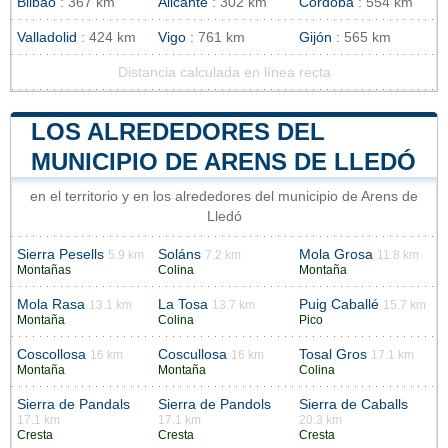
Bilbao
: 367 km
Alicante
: 302 km
Córdoba
: 554 km
Valladolid
: 424 km
Vigo
: 761 km
Gijón
: 565 km
Distancia calculada en línea recta
LOS ALREDEDORES DEL
MUNICIPIO DE ARENS DE LLEDÓ
en el territorio y en los alrededores del municipio de Arens de
Lledó
Sierra Pesells
Soláns
Mola Grosa
5.9 km
7.2 km
11.8 km
Montañas
Colina
Montaña
Mola Rasa
La Tosa
Puig Caballé
13.1 km
13.7 km
15.7 km
Montaña
Colina
Pico
Coscollosa
Coscullosa
Tosal Gros
16 km
16 km
17.1 km
Montaña
Montaña
Colina
Sierra de Pandals
Sierra de Pandols
Sierra de Caballs
17.1 km
17.1 km
20.3 km
Cresta
Cresta
Cresta