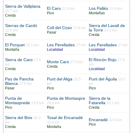
Sierra de Vallplana
El Caro
Los Pallés
22.4 km
22.4 km
20.7 km
Pico
Montañas
Cresta
Sierras de Cardó
Sierra del Lavall de
Coll del Coso
23.9 km
la Torre
22.6 km
24.3 km
Pasar
Cresta
Cresta
El Porquet
Les Perellades
Les Parellades
25.1 km
27 km
27 km
Montaña
Localidad
Localidad
Sierra de Caro
El Rincón Rojo
27.5
27.6
Monte Caro
27.5 km
km
km
Cresta
Cresta
Localidad
Pas de Pancha
Punt del Aliga
Punt del Águila
29.5
29.5
Blanca
27.9 km
km
km
Pasar
Pico
Pico
Punta de
Punta de Montaspre
Sierra de la
Montasprede
Fatarella
29.8 km
29.8 km
30.1 km
Pico
Pico
Cresta
Sierra del Boix
Tosal de Encanadé
30.3
Encanadé
32.8 km
km
32.8 km
Pico
Cresta
Montaña