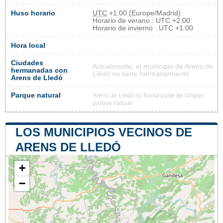
Huso horario
UTC
+1:00 (Europe/Madrid)
Horario de verano : UTC +2:00
Horario de invierno : UTC +1:00
Hora local
Ciudades
Actualmente, el municipio de Arens de
hermanadas con
Lledó no tiene hermanamiento
Arens de Lledó
Parque natural
Arens de Lledó no forma parte de ningún
parque natural
LOS MUNICIPIOS VECINOS DE
ARENS DE LLEDÓ
+
−