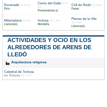
Canto del Gallo
32.8
Escanadé
Coll de Redó
32.8 km
32.8 km
km
Pico
Pasar
Promontorio(-s)
Planas de la Vila
Mitamplana
Inclusa
33 km
33.1 km
34.7 km
Llanura(s)
Montaña
Llanura(s)
ACTIVIDADES Y OCIO EN LOS
ALREDEDORES DE ARENS DE
LLEDÓ
Arquitectura religiosa
Catedral de Tortosa
en
Tortosa
29.2 km