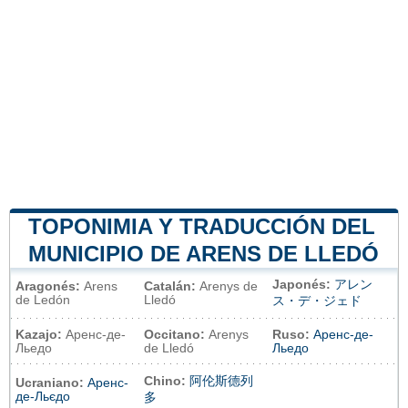
TOPONIMIA Y TRADUCCIÓN DEL
MUNICIPIO DE ARENS DE LLEDÓ
Japonés:
アレン
Aragonés:
Arens
Catalán:
Arenys de
de Ledón
Lledó
ス・デ・ジェド
Kazajo:
Аренс-де-
Occitano:
Arenys
Ruso:
Аренс-де-
Льедо
de Lledó
Льедо
Chino:
阿伦斯德列
Ucraniano:
Аренс-
де-Льєдо
多