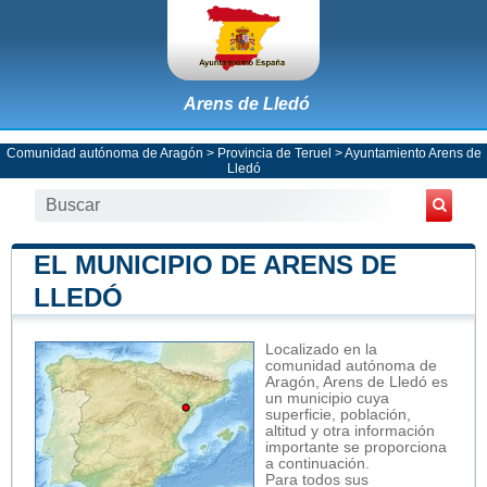
Arens de Lledó
Comunidad autónoma de Aragón
>
Provincia de Teruel
>
Ayuntamiento Arens de
Lledó
EL MUNICIPIO DE ARENS DE
LLEDÓ
Localizado en la
comunidad autónoma de
Aragón, Arens de Lledó es
un municipio cuya
superficie, población,
altitud y otra información
importante se proporciona
a continuación.
Para todos sus