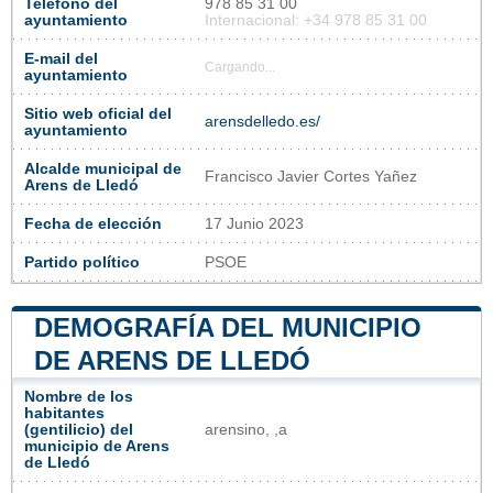
Teléfono del
978 85 31 00
ayuntamiento
Internacional: +34 978 85 31 00
E-mail del
Cargando...
ayuntamiento
Sitio web oficial del
arensdelledo.es/
ayuntamiento
Alcalde municipal de
Francisco Javier Cortes Yañez
Arens de Lledó
Fecha de elección
17 Junio 2023
Partido político
PSOE
DEMOGRAFÍA DEL MUNICIPIO
DE ARENS DE LLEDÓ
Nombre de los
habitantes
(gentilicio) del
arensino, ,a
municipio de Arens
de Lledó