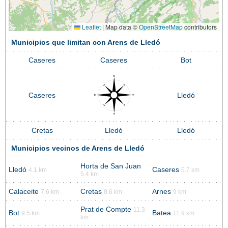
Leaflet
|
Map data ©
OpenStreetMap
contributors
Municipios que limitan con Arens de Lledó
Caseres
Caseres
Bot
Caseres
Lledó
Cretas
Lledó
Lledó
Municipios vecinos de Arens de Lledó
Horta de San Juan
Lledó
Caseres
4.1 km
5.7 km
5.4 km
Calaceite
Cretas
Arnes
7.6 km
8.6 km
9 km
Prat de Compte
11.3
Bot
Batea
9.5 km
11.9 km
km