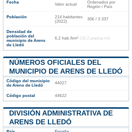
Fecha
Ordenados por
Valor actual
Región / País
Población
214 habitantes
306 / 3 337
(2022)
Densidad de
población del
6,2 hab./km²
(16,2 pop/sq mi)
municipio de Arens
de Lledó
NÚMEROS OFICIALES DEL
MUNICIPIO DE ARENS DE LLEDÓ
Código del municipio
44027
de Arens de Lledó
Código postal
44622
DIVISIÓN ADMINISTRATIVA DE
ARENS DE LLEDÓ
País
España